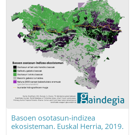
Basoen osotasun-indizea
ekosisteman. Euskal Herria, 2019.