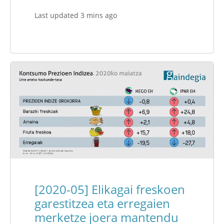
Last updated 3 mins ago
[2020-05] Elikagai freskoen
garestitzea eta erregaien
merketze joera mantendu