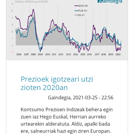
Prezioek igotzeari utzi
zioten 2020an
Gaindegia,
2021-03-25 - 22:56
Kontsumo Prezioen Indizeak behera egin
zuen iaz Hego Euskal, Herrian aurreko
urtearekin alderatuta. Aldiz, apalki bada
ere, salneurriak hazi egin ziren Europan.