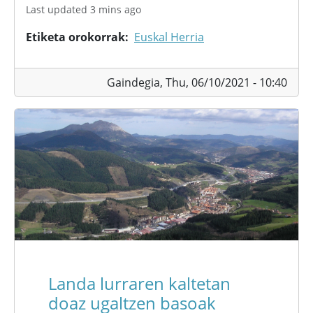
Last updated 3 mins ago
Etiketa orokorrak
Euskal Herria
Gaindegia,
Thu, 06/10/2021 - 10:40
Landa lurraren kaltetan
doaz ugaltzen basoak