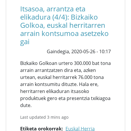
Itsasoa, arrantza eta
elikadura (4/4): Bizkaiko
Golkoa, euskal herritarren
arrain kontsumoa asetzeko
gai
Gaindegia,
2020-05-26 - 10:17
Bizkaiko Golkoan urtero 300.000 bat tona
arrain arrantzatzen dira eta, azken
urtean, euskal herritarrek 76.000 tona
arrain kontsumitu dituzte. Hala ere,
herritarren elikaduran itsasoko
produktuek gero eta presentzia txikiagoa
dute.
Last updated 3 mins ago
Etiketa orokorrak
Euskal Herria