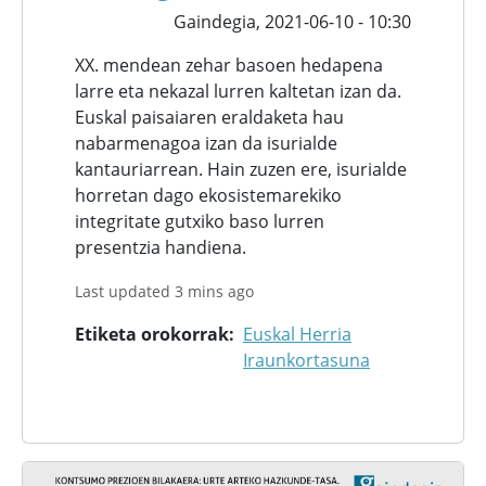
Gaindegia,
2021-06-10 - 10:30
XX. mendean zehar basoen hedapena
larre eta nekazal lurren kaltetan izan da.
Euskal paisaiaren eraldaketa hau
nabarmenagoa izan da isurialde
kantauriarrean. Hain zuzen ere, isurialde
horretan dago ekosistemarekiko
integritate gutxiko baso lurren
presentzia handiena.
Last updated 3 mins ago
Etiketa orokorrak
Euskal Herria
Iraunkortasuna