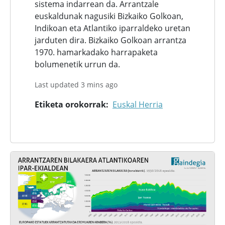
sistema indarrean da. Arrantzale
euskaldunak nagusiki Bizkaiko Golkoan,
Indikoan eta Atlantiko iparraldeko uretan
jarduten dira. Bizkaiko Golkoan arrantza
1970. hamarkadako harrapaketa
bolumenetik urrun da.
Last updated 3 mins ago
Etiketa orokorrak
Euskal Herria