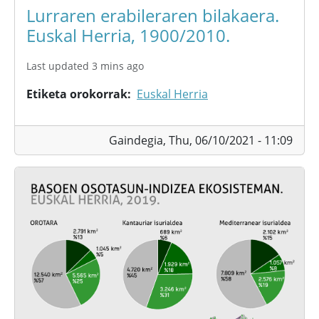
Lurraren erabileraren bilakaera.
Euskal Herria, 1900/2010.
Last updated 3 mins ago
Etiketa orokorrak
Euskal Herria
Gaindegia,
Thu, 06/10/2021 - 11:09