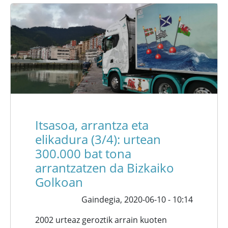
Itsasoa, arrantza eta
elikadura (3/4): urtean
300.000 bat tona
arrantzatzen da Bizkaiko
Golkoan
Gaindegia,
2020-06-10 - 10:14
2002 urteaz geroztik arrain kuoten