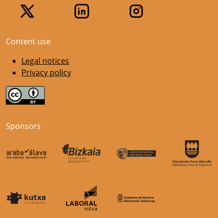
Content use
Legal notices
Privacy policy
Sponsors