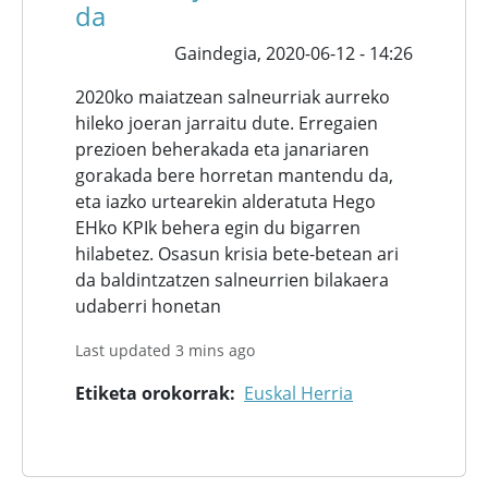
da
Gaindegia,
2020-06-12 - 14:26
2020ko maiatzean salneurriak aurreko
hileko joeran jarraitu dute. Erregaien
prezioen beherakada eta janariaren
gorakada bere horretan mantendu da,
eta iazko urtearekin alderatuta Hego
EHko KPIk behera egin du bigarren
hilabetez. Osasun krisia bete-betean ari
da baldintzatzen salneurrien bilakaera
udaberri honetan
Last updated 3 mins ago
Etiketa orokorrak
Euskal Herria