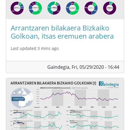
Arrantzaren bilakaera Bizkaiko
Golkoan, itsas eremuen arabera
Last updated 3 mins ago
Gaindegia,
Fri, 05/29/2020 - 16:44