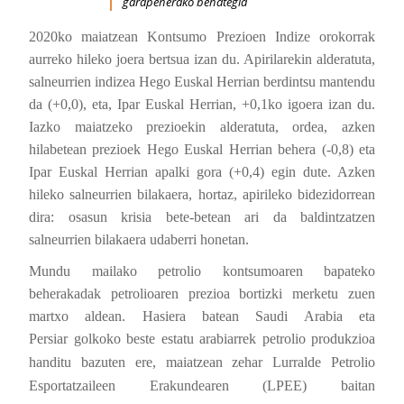
garapenerako behategia
2020ko maiatzean Kontsumo Prezioen Indize orokorrak
aurreko hileko joera bertsua izan du. Apirilarekin alderatuta,
salneurrien indizea Hego Euskal Herrian berdintsu mantendu
da (+0,0), eta, Ipar Euskal Herrian, +0,1ko igoera izan du.
Iazko maiatzeko prezioekin alderatuta, ordea, azken
hilabetean prezioek Hego Euskal Herrian behera (-0,8) eta
Ipar Euskal Herrian apalki gora (+0,4) egin dute. Azken
hileko salneurrien bilakaera, hortaz, apirileko bidezidorrean
dira: osasun krisia bete-betean ari da baldintzatzen
salneurrien bilakaera udaberri honetan.
Mundu mailako petrolio kontsumoaren bapateko
beherakadak petrolioaren prezioa bortizki merketu zuen
martxo aldean. Hasiera batean Saudi Arabia eta
Persiar
golkoko
beste estatu arabiarrek petrolio produkzioa
handitu bazuten ere, maiatzean zehar Lurralde Petrolio
Esportatzaileen Erakundearen (LPEE) baitan