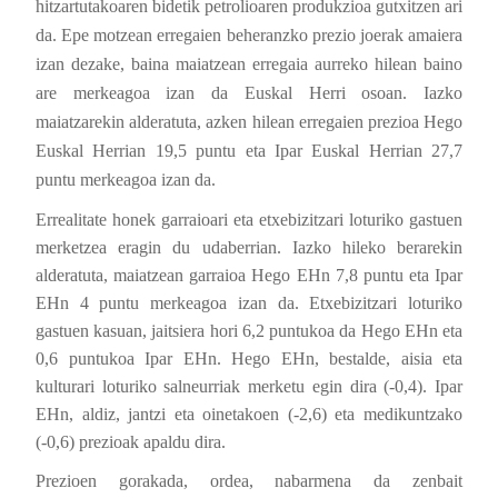
hitzartutakoaren bidetik petrolioaren produkzioa gutxitzen ari
da. Epe motzean erregaien beheranzko prezio joerak amaiera
izan dezake, baina maiatzean erregaia aurreko hilean baino
are merkeagoa izan da Euskal Herri osoan. Iazko
maiatzarekin alderatuta, azken hilean erregaien prezioa Hego
Euskal Herrian 19,5 puntu eta Ipar Euskal Herrian 27,7
puntu merkeagoa izan da.
Errealitate honek garraioari eta etxebizitzari loturiko gastuen
merketzea eragin du udaberrian. Iazko hileko berarekin
alderatuta, maiatzean garraioa Hego EHn 7,8 puntu eta Ipar
EHn 4 puntu merkeagoa izan da. Etxebizitzari loturiko
gastuen kasuan, jaitsiera hori 6,2 puntukoa da Hego EHn eta
0,6 puntukoa Ipar EHn. Hego EHn, bestalde, aisia eta
kulturari loturiko salneurriak merketu egin dira (-0,4). Ipar
EHn, aldiz, jantzi eta oinetakoen (-2,6) eta medikuntzako
(-0,6) prezioak apaldu dira.
Prezioen gorakada, ordea, nabarmena da zenbait