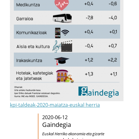
kpi-taldeak-2020-maiatza-euskal herria
2020-06-12
Gaindegia
Euskal Herriko ekonomia eta gizarte