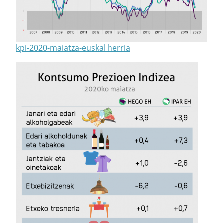
kpi-2020-maiatza-euskal herria