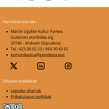
Harremanetarako
Martin Ugalde Kultur Parkea
Gudarien etorbidea z/g
20140 - Andoain (Gipuzkoa)
Tel.: 623-38 02 23 / 943-30 43 65
komunikazioa@gaindegia.eus
Edukien erabileraz
Legezko oharrak
Pribatutasun politikak