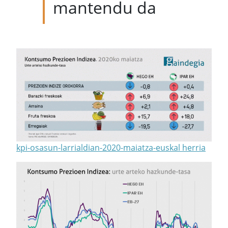
mantendu da
kpi-osasun-larrialdian-2020-maiatza-euskal herria