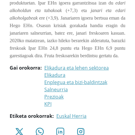
produktuetan. Ipar EHn igoera garrantzitsua izan du
edari
alkoholdun eta tabakoak
(+7,3) eta
janari eta edari
alkoholgabeak
ere (+3,9). Janariaren igoera bertsua eman da
Hego EHn. Osasun krisiak gorakada handia eragin du
janariaren salneurrian, batez ere, janari freskoaren kasuan.
2020ko maiatzean, iazko hileko berarekin alderatuta, barazki
freskoak Ipar EHn 24,8 puntu eta Hego EHn 6,9 puntu
garestiagoak dira. Fruta freskoarekin berdintsu gertatu da.
Gai orokorra
Elikadura eta lehen sektorea
Elikadura
Enplegua eta bizi-baldintzak
Salneurria
Prezioak
KPI
Etiketa orokorrak
Euskal Herria