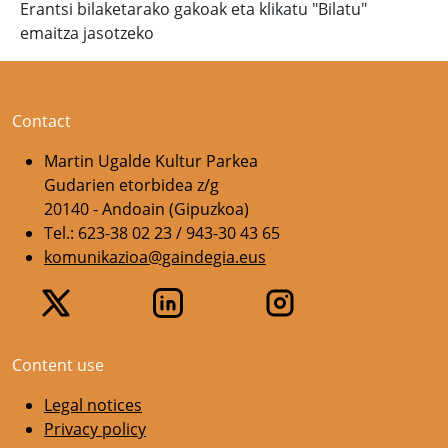
Erantsi bilaketarako gakoak eta klikatu "Bilatu"
emaitza jasotzeko
Contact
Martin Ugalde Kultur Parkea
Gudarien etorbidea z/g
20140 - Andoain (Gipuzkoa)
Tel.: 623-38 02 23 / 943-30 43 65
komunikazioa@gaindegia.eus
Content use
Legal notices
Privacy policy