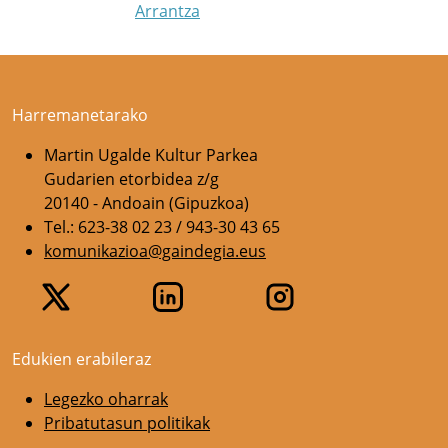
Arrantza
Harremanetarako
Martin Ugalde Kultur Parkea
Gudarien etorbidea z/g
20140 - Andoain (Gipuzkoa)
Tel.: 623-38 02 23 / 943-30 43 65
komunikazioa@gaindegia.eus
Edukien erabileraz
Legezko oharrak
Pribatutasun politikak