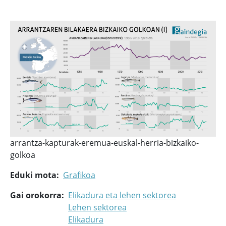
arrantza-kapturak-eremua-euskal-herria-bizkaiko-
golkoa
Eduki mota
Grafikoa
Gai orokorra
Elikadura eta lehen sektorea
Lehen sektorea
Elikadura