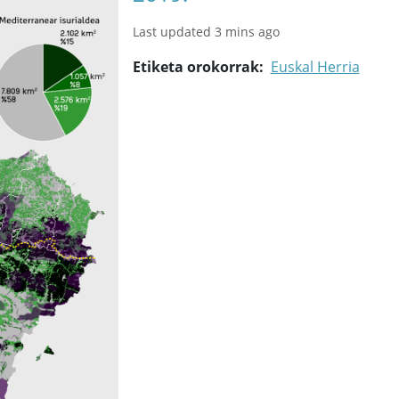
Last updated 3 mins ago
Etiketa orokorrak
Euskal Herria