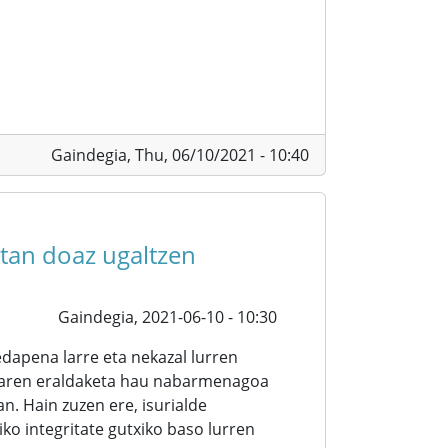
Gaindegia,
Thu, 06/10/2021 - 10:40
etan doaz ugaltzen
Gaindegia,
2021-06-10 - 10:30
apena larre eta nekazal lurren
saiaren eraldaketa hau nabarmenagoa
an. Hain zuzen ere, isurialde
o integritate gutxiko baso lurren