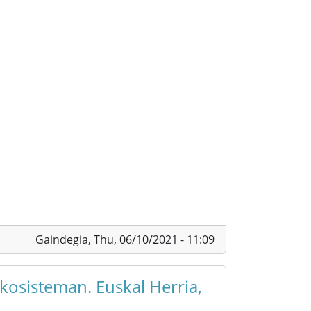
Gaindegia,
Thu, 06/10/2021 - 11:09
kosisteman. Euskal Herria,