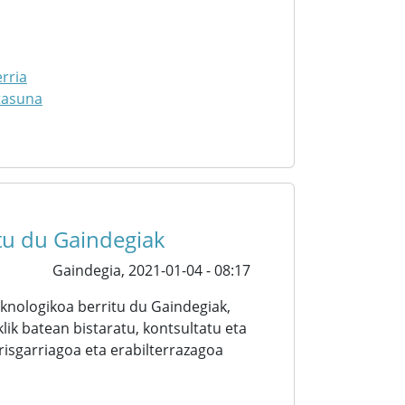
rria
tasuna
itu du Gaindegiak
Gaindegia,
2021-01-04 - 08:17
knologikoa berritu du Gaindegiak,
ik batean bistaratu, kontsultatu eta
irisgarriagoa eta erabilterrazagoa