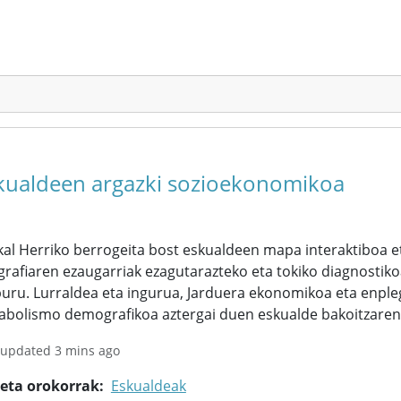
kualdeen argazki sozioekonomikoa
al Herriko berrogeita bost eskualdeen mapa interaktiboa et
rafiaren ezaugarriak ezagutarazteko eta tokiko diagnostiko
uru. Lurraldea eta ingurua, Jarduera ekonomikoa eta enpleg
abolismo demografikoa aztergai duen eskualde bakoitzarent
 updated 3 mins ago
keta orokorrak
Eskualdeak