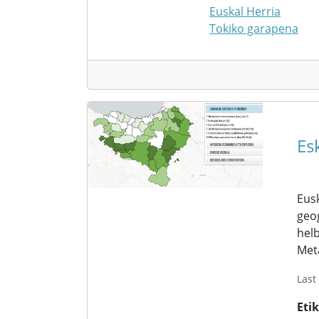
Euskal Herria
Tokiko garapena
Es
Eusk
geog
helb
Met
Last
Eti