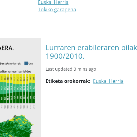
Euskal Herria
Tokiko garapena
Lurraren erabileraren bilak
1900/2010.
Last updated 3 mins ago
Etiketa orokorrak
Euskal Herria