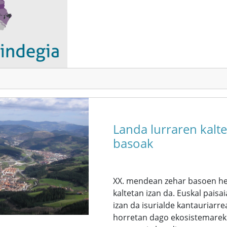
Landa lurraren kalt
basoak
XX. mendean zehar basoen hed
kaltetan izan da. Euskal pai
izan da isurialde kantauriarre
horretan dago ekosistemarekik