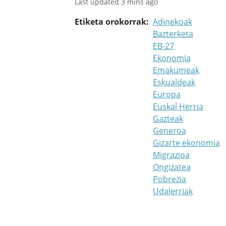
Last updated 3 mins ago
Etiketa orokorrak
Adinekoak
Bazterketa
EB-27
Ekonomia
Emakumeak
Eskualdeak
Europa
Euskal Herria
Gazteak
Generoa
Gizarte ekonomia
Migrazioa
Ongizatea
Pobrezia
Udalerriak