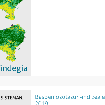
Basoen osotasun-indizea e
2019.