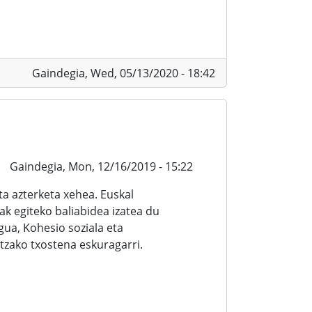
Gaindegia,
Wed, 05/13/2020 - 18:42
Gaindegia,
Mon, 12/16/2019 - 15:22
a azterketa xehea. Euskal
ak egiteko baliabidea izatea du
ua, Kohesio soziala eta
zako txostena eskuragarri.