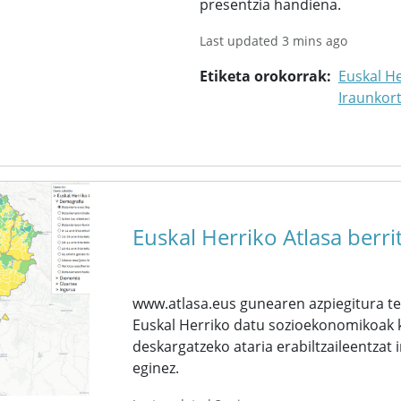
presentzia handiena.
Last updated 3 mins ago
Etiketa orokorrak
Euskal He
Iraunkor
Euskal Herriko Atlasa berr
www.atlasa.eus gunearen azpiegitura te
Euskal Herriko datu sozioekonomikoak kl
deskargatzeko ataria erabiltzaileentzat 
eginez.