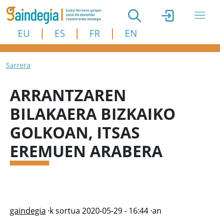
Skip to main content
EU
ES
FR
EN
Breadcrumb
Sarrera
ARRANTZAREN
BILAKAERA BIZKAIKO
GOLKOAN, ITSAS
EREMUEN ARABERA
gaindegia
·k sortua
2020-05-29 - 16:44
·an