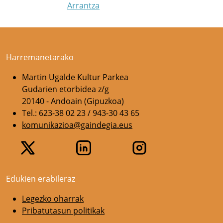
Arrantza
Harremanetarako
Martin Ugalde Kultur Parkea
Gudarien etorbidea z/g
20140 - Andoain (Gipuzkoa)
Tel.: 623-38 02 23 / 943-30 43 65
komunikazioa@gaindegia.eus
Edukien erabileraz
Legezko oharrak
Pribatutasun politikak