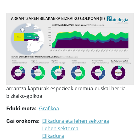
arrantza-kapturak-espezieak-eremua-euskal-herria-
bizkaiko-golkoa
Eduki mota
Grafikoa
Gai orokorra
Elikadura eta lehen sektorea
Lehen sektorea
Elikadura