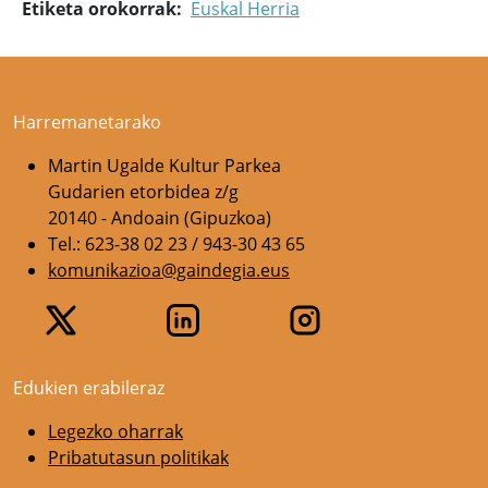
Etiketa orokorrak
Euskal Herria
Harremanetarako
Martin Ugalde Kultur Parkea
Gudarien etorbidea z/g
20140 - Andoain (Gipuzkoa)
Tel.: 623-38 02 23 / 943-30 43 65
komunikazioa@gaindegia.eus
Edukien erabileraz
Legezko oharrak
Pribatutasun politikak