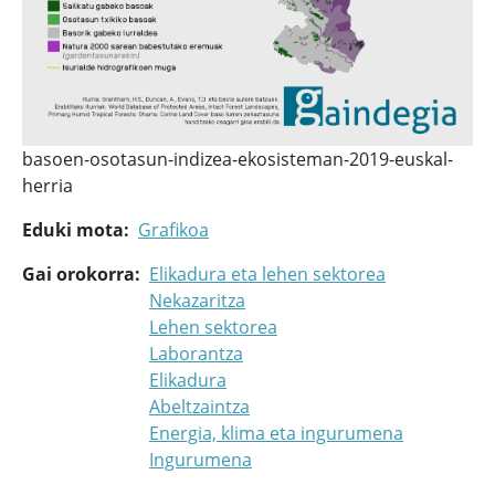
basoen-osotasun-indizea-ekosisteman-2019-euskal-
herria
Eduki mota
Grafikoa
Gai orokorra
Elikadura eta lehen sektorea
Nekazaritza
Lehen sektorea
Laborantza
Elikadura
Abeltzaintza
Energia, klima eta ingurumena
Ingurumena