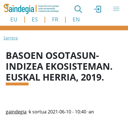
Skip to main content
EU
ES
FR
EN
Breadcrumb
Sarrera
BASOEN OSOTASUN-
INDIZEA EKOSISTEMAN.
EUSKAL HERRIA, 2019.
gaindegia
·k sortua
2021-06-10 - 10:40
·an