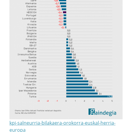
kpi-salneurria-bilakaera-orokorra-euskal-herria-
europa