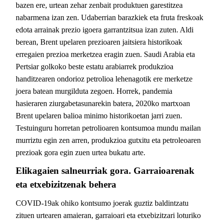
bazen ere, urtean zehar zenbait produktuen garestitzea
nabarmena izan zen. Udaberrian barazkiek eta fruta freskoak
edota arrainak prezio igoera garrantzitsua izan zuten. Aldi
berean, Brent upelaren prezioaren jaitsiera historikoak
erregaien prezioa merketzea eragin zuen.
Saudi Arabia eta
Pertsiar
golkoko
beste estatu arabiarrek produkzioa
handitzearen ondorioz p
etrolioa lehenagotik ere merketze
joera batean murgilduta zegoen. Horrek, pandemia
hasieraren ziurgabetasunarekin batera,
2020ko martxoan
Brent upelaren balioa
minimo historikoetan jarri zuen.
Testuinguru horretan petrolioaren kontsumoa mundu mailan
murriztu egin zen arren, produkzioa gutxitu eta petroleoaren
prezioak gora egin zuen urtea bukatu arte.
Elikagaien salneurriak gora. Garraioarenak
eta etxebizitzenak behera
COVID-19ak ohiko kontsumo joerak guztiz baldintzatu
zituen urtearen amaieran, garraioari eta etxebizitzari loturiko