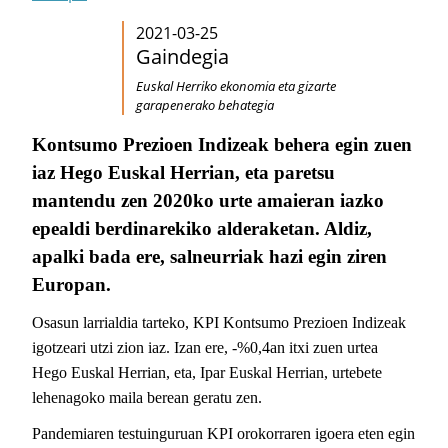
2021-03-25
Gaindegia
Euskal Herriko ekonomia eta gizarte
garapenerako behategia
Kontsumo Prezioen Indizeak behera egin zuen
iaz Hego Euskal Herrian, eta paretsu
mantendu zen 2020ko urte amaieran iazko
epealdi berdinarekiko alderaketan. Aldiz,
apalki bada ere, salneurriak hazi egin ziren
Europan.
Osasun larrialdia tarteko, KPI Kontsumo Prezioen Indizeak
igotzeari utzi zion iaz. Izan ere, -%0,4an itxi zuen urtea
Hego Euskal Herrian, eta, Ipar Euskal Herrian, urtebete
lehenagoko maila berean geratu zen.
Pandemiaren testuinguruan KPI orokorraren igoera eten egin