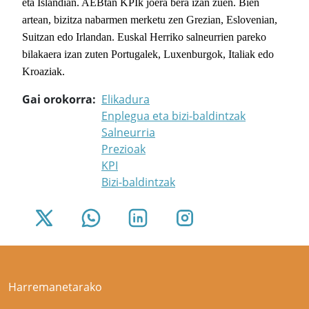
eta Islandian. AEBtan KPIk joera bera izan zuen. Bien
artean, bizitza nabarmen merketu zen Grezian, Eslovenian,
Suitzan edo Irlandan. Euskal Herriko salneurrien pareko
bilakaera izan zuten Portugalek, Luxenburgok, Italiak edo
Kroaziak.
Gai orokorra
Elikadura
Enplegua eta bizi-baldintzak
Salneurria
Prezioak
KPI
Bizi-baldintzak
Harremanetarako