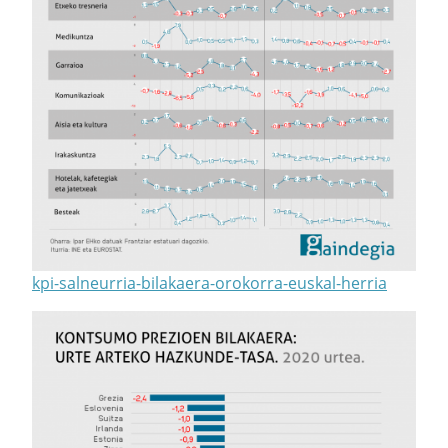
kpi-salneurria-bilakaera-orokorra-euskal-herria