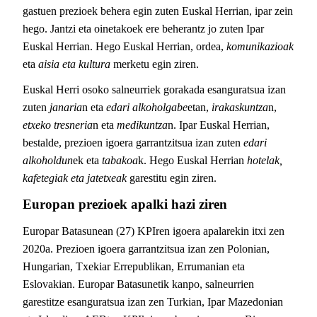
gastuen prezioek behera egin zuten Euskal Herrian, ipar zein
hego. Jantzi eta oinetakoek ere beherantz jo zuten Ipar
Euskal Herrian. Hego Euskal Herrian, ordea,
komunikazioak
eta
aisia eta kultura
merketu egin ziren.
Euskal Herri osoko salneurriek gorakada esanguratsua izan
zuten
janaria
n eta
edari alkoholgabe
etan,
irakaskuntza
n,
etxeko tresneria
n eta
medikuntza
n. Ipar Euskal Herrian,
bestalde, prezioen igoera garrantzitsua izan zuten
edari
alkoholdun
ek eta
tabakoa
k. Hego Euskal Herrian
hotelak,
kafetegiak eta jatetxeak
garestitu egin ziren.
Europan prezioek apalki hazi ziren
Europar Batasunean (27) KPIren igoera apalarekin itxi zen
2020a. Prezioen igoera garrantzitsua izan zen Polonian,
Hungarian, Txekiar Errepublikan, Errumanian eta
Eslovakian. Europar Batasunetik kanpo, salneurrien
garestitze esanguratsua izan zen Turkian, Ipar Mazedonian