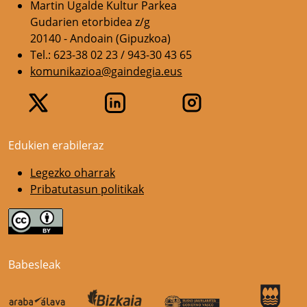
Martin Ugalde Kultur Parkea
Gudarien etorbidea z/g
20140 - Andoain (Gipuzkoa)
Tel.: 623-38 02 23 / 943-30 43 65
komunikazioa@gaindegia.eus
Edukien erabileraz
Legezko oharrak
Pribatutasun politikak
Babesleak