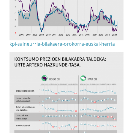
kpi-salneurria-bilakaera-orokorra-euskal-herria