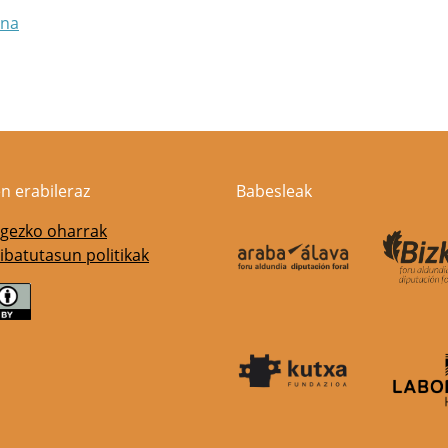
ena
n erabileraz
Babesleak
gezko oharrak
ibatutasun politikak