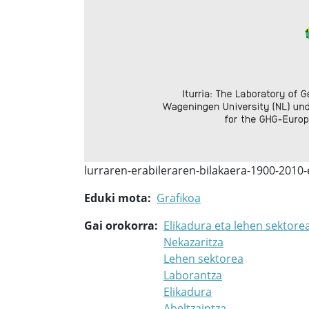
lurraren-erabileraren-bilakaera-1900-2010-
Eduki mota
Grafikoa
Gai orokorra
Elikadura eta lehen sektore
Nekazaritza
Lehen sektorea
Laborantza
Elikadura
Abeltzaintza