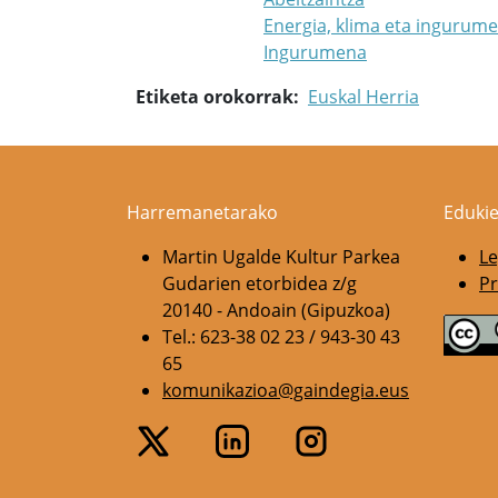
Energia, klima eta ingurum
Ingurumena
Etiketa orokorrak
Euskal Herria
Harremanetarako
Edukie
Martin Ugalde Kultur Parkea
Le
Gudarien etorbidea z/g
Pr
20140 - Andoain (Gipuzkoa)
Tel.: 623-38 02 23 / 943-30 43
65
komunikazioa@gaindegia.eus