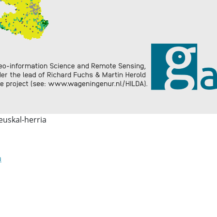
euskal-herria
a