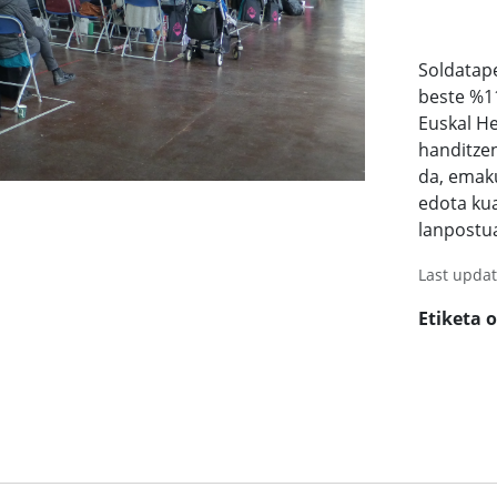
Soldatap
beste %1
Euskal H
handitzen
da, emaku
edota kua
lanpostua
Last upda
Etiketa 