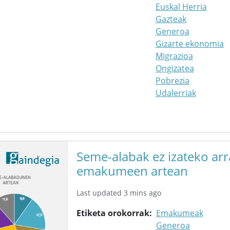
Euskal Herria
Gazteak
Generoa
Gizarte ekonomia
Migrazioa
Ongizatea
Pobrezia
Udalerriak
Seme-alabak ez izateko arr
emakumeen artean
Last updated 3 mins ago
Etiketa orokorrak
Emakumeak
Generoa