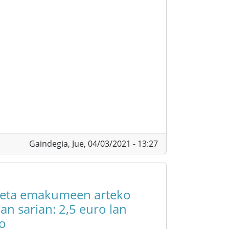
Gaindegia,
Jue, 04/03/2021 - 13:27
 eta emakumeen arteko
lan sarian: 2,5 euro lan
o