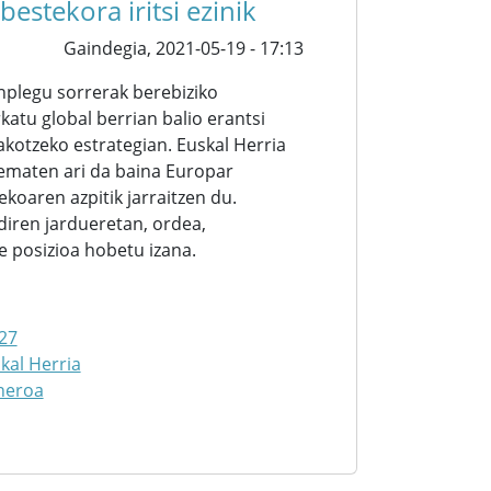
estekora iritsi ezinik
Gaindegia,
2021-05-19 - 17:13
nplegu sorrerak berebiziko
atu global berrian balio erantsi
kotzeko estrategian. Euskal Herria
ematen ari da baina Europar
koaren azpitik jarraitzen du.
diren jardueretan, ordea,
 posizioa hobetu izana.
27
kal Herria
neroa