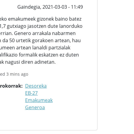
Gaindegia,
2021-03-03 - 11:49
eko emakumeek gizonek baino batez
1,7 gutxiago jasotzen dute lanorduko
errian. Genero arrakala nabarmen
 da 50 urtetik gorakoen artean, hau
meen artean lanaldi partzialak
lifikazio formalik eskatzen ez duten
k nagusi diren adinetan.
ted 3 mins ago
orokorrak
Desoreka
EB-27
Emakumeak
Generoa