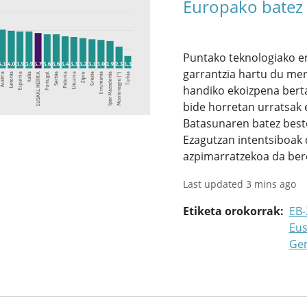
Europako batez b
Puntako teknologiako e
garrantzia hartu du merk
handiko ekoizpena berta
bide horretan urratsak 
Batasunaren batez beste
Ezagutzan intentsiboak 
azpimarratzekoa da bere
Last updated 3 mins ago
Etiketa orokorrak
EB-
Eus
Ge