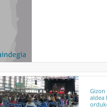
Gizon
aldea 
orduk