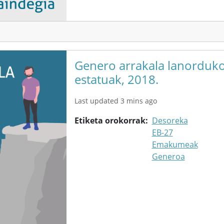
Genero arrakala lanorduko
estatuak, 2018.
Last updated 3 mins ago
Etiketa orokorrak
Desoreka
EB-27
Emakumeak
Generoa