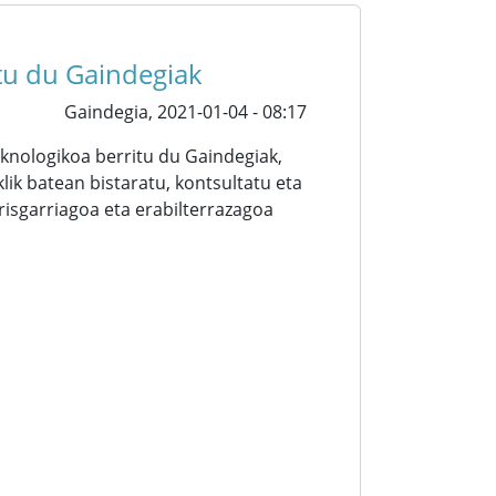
itu du Gaindegiak
Gaindegia,
2021-01-04 - 08:17
knologikoa berritu du Gaindegiak,
ik batean bistaratu, kontsultatu eta
irisgarriagoa eta erabilterrazagoa