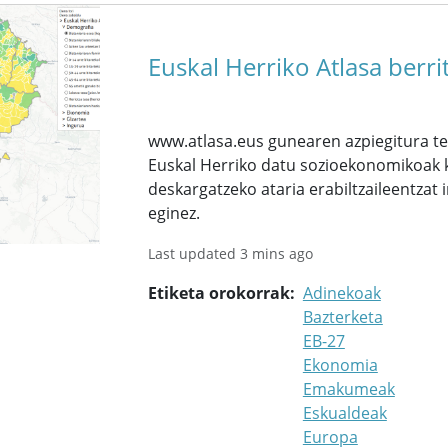
Euskal Herriko Atlasa berr
www.atlasa.eus gunearen azpiegitura te
Euskal Herriko datu sozioekonomikoak kl
deskargatzeko ataria erabiltzaileentzat 
eginez.
Last updated 3 mins ago
Etiketa orokorrak
Adinekoak
Bazterketa
EB-27
Ekonomia
Emakumeak
Eskualdeak
Europa