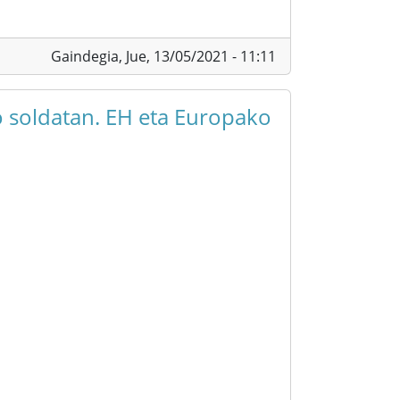
Gaindegia,
Jue, 13/05/2021 - 11:11
 soldatan. EH eta Europako