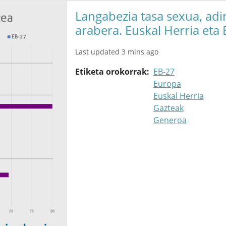
Langabezia tasa sexua, adi
arabera. Euskal Herria eta
Last updated 3 mins ago
Etiketa orokorrak
EB-27
Europa
Euskal Herria
Gazteak
Generoa