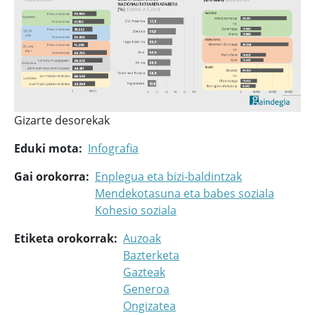
Gizarte desorekak
Eduki mota
Infografia
Gai orokorra
Enplegua eta bizi-baldintzak
Mendekotasuna eta babes soziala
Kohesio soziala
Etiketa orokorrak
Auzoak
Bazterketa
Gazteak
Generoa
Ongizatea