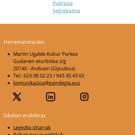
Pobrezia
Segregazioa
Harremanetarako
Martin Ugalde Kultur Parkea
Gudarien etorbidea z/g
20140 - Andoain (Gipuzkoa)
Tel.: 623-38 02 23 / 943-30 43 65
komunikazioa@gaindegia.eus
Edukien erabileraz
Legezko oharrak
Pribatutasun politikak