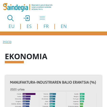
Pasar al contenido principal
EU
ES
FR
EN
Ruta de navegación
Inicio
EKONOMIA