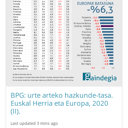
BPG: urte arteko hazkunde-tasa.
Euskal Herria eta Europa, 2020
(II).
Last updated 3 mins ago