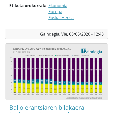
Etiketa orokorrak
Ekonomia
Europa
Euskal Herria
Gaindegia,
Vie, 08/05/2020 - 12:48
Balio erantsiaren bilakaera