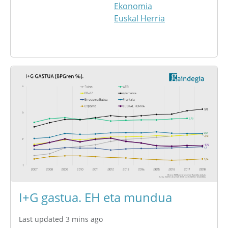
Ekonomia
Euskal Herria
I+G gastua. EH eta mundua
Last updated 3 mins ago