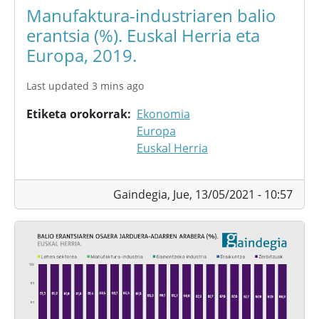
Manufaktura-industriaren balio
erantsia (%). Euskal Herria eta
Europa, 2019.
Last updated 3 mins ago
Etiketa orokorrak
Ekonomia
Europa
Euskal Herria
Gaindegia,
Jue, 13/05/2021 - 10:57