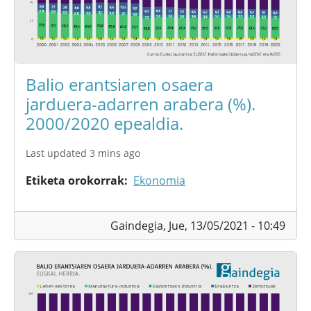
Balio erantsiaren osaera
jarduera-adarren arabera (%).
2000/2020 epealdia.
Last updated 3 mins ago
Etiketa orokorrak
Ekonomia
Gaindegia,
Jue, 13/05/2021 - 10:49