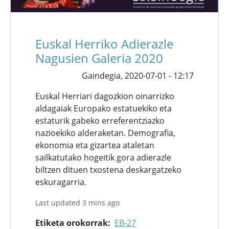
Euskal Herriko Adierazle
Nagusien Galeria 2020
Gaindegia,
2020-07-01 - 12:17
Euskal Herriari dagozkion oinarrizko
aldagaiak Europako estatuekiko eta
estaturik gabeko erreferentziazko
nazioekiko alderaketan. Demografia,
ekonomia eta gizartea ataletan
sailkatutako hogeitik gora adierazle
biltzen dituen txostena deskargatzeko
eskuragarria.
Last updated 3 mins ago
Etiketa orokorrak
EB-27