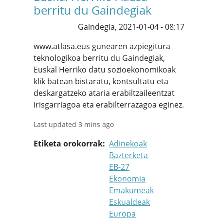
berritu du Gaindegiak
Gaindegia,
2021-01-04 - 08:17
www.atlasa.eus gunearen azpiegitura
teknologikoa berritu du Gaindegiak,
Euskal Herriko datu sozioekonomikoak
klik batean bistaratu, kontsultatu eta
deskargatzeko ataria erabiltzaileentzat
irisgarriagoa eta erabilterrazagoa eginez.
Last updated 3 mins ago
Etiketa orokorrak
Adinekoak
Bazterketa
EB-27
Ekonomia
Emakumeak
Eskualdeak
Europa