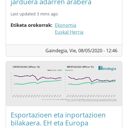
jarduera adarren arabera
Last updated 3 mins ago
Etiketa orokorrak
Ekonomia
Euskal Herria
Gaindegia,
Vie, 08/05/2020 - 12:46
Esportazioen eta inportazioen
bilakaera. EH eta Europa