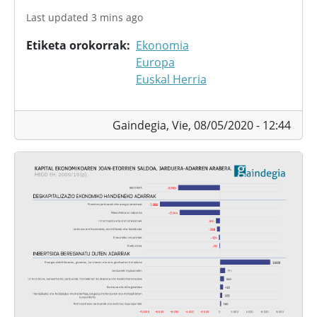
Last updated 3 mins ago
Etiketa orokorrak
Ekonomia
Europa
Euskal Herria
Gaindegia,
Vie, 08/05/2020 - 12:44