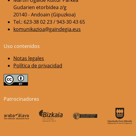
Gudarien etorbidea z/g
20140 - Andoain (Gipuzkoa)
Tel.: 623-38 02 23 / 943-30 43 65
komunikazioa@gaindegia.eus
Uso contenidos
Notas legales
Política de privacidad
Patrocinadores