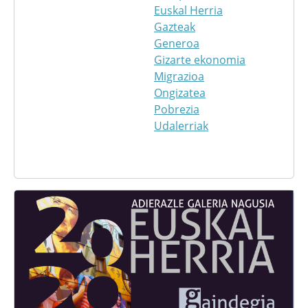
Euskal Herria
Gazteak
Generoa
Gizarte ekonomia
Migrazioa
Ongizatea
Pobrezia
Udalerriak