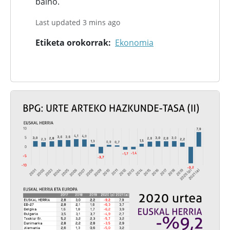
baino.
Last updated 3 mins ago
Etiketa orokorrak
Ekonomia