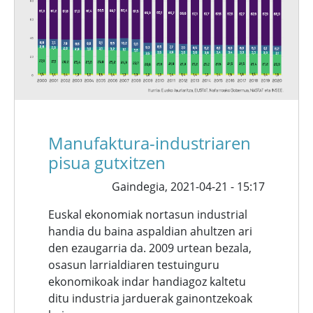
Manufaktura-industriaren
pisua gutxitzen
Gaindegia,
2021-04-21 - 15:17
Euskal ekonomiak nortasun industrial
handia du baina aspaldian ahultzen ari
den ezaugarria da. 2009 urtean bezala,
osasun larrialdiaren testuinguru
ekonomikoak indar handiagoz kaltetu
ditu industria jarduerak gainontzekoak