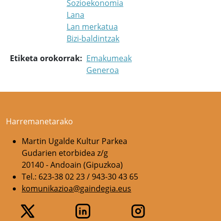
Sozioekonomia
Lana
Lan merkatua
Bizi-baldintzak
Etiketa orokorrak
Emakumeak
Generoa
Harremanetarako
Martin Ugalde Kultur Parkea
Gudarien etorbidea z/g
20140 - Andoain (Gipuzkoa)
Tel.: 623-38 02 23 / 943-30 43 65
komunikazioa@gaindegia.eus