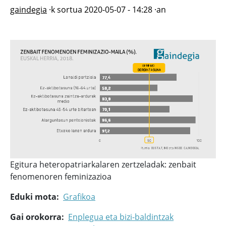
gaindegia
·k sortua
2020-05-07 - 14:28
·an
Egitura heteropatriarkalaren zertzeladak: zenbait
fenomenoren feminizazioa
Eduki mota
Grafikoa
Gai orokorra
Enplegua eta bizi-baldintzak