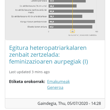
Egitura heteropatriarkalaren
zenbait zertzelada:
feminizazioaren aurpegiak (I)
Last updated 3 mins ago
Etiketa orokorrak
Emakumeak
Generoa
Gaindegia,
Thu, 05/07/2020 - 14:28