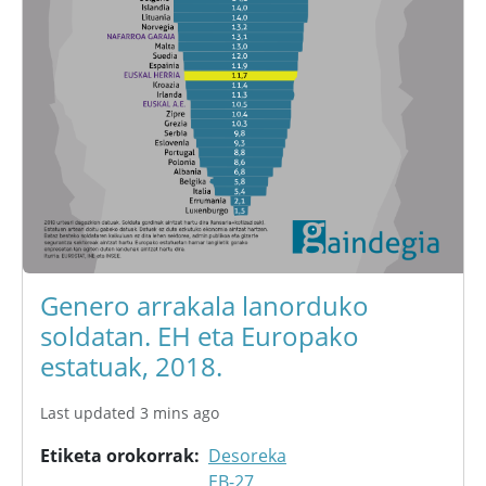
Genero arrakala lanorduko
soldatan. EH eta Europako
estatuak, 2018.
Last updated 3 mins ago
Etiketa orokorrak
Desoreka
EB-27