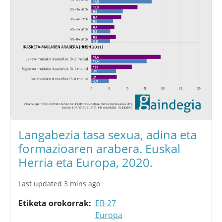
Langabezia tasa sexua, adina eta
formazioaren arabera. Euskal
Herria eta Europa, 2020.
Last updated 3 mins ago
Etiketa orokorrak
EB-27
Europa