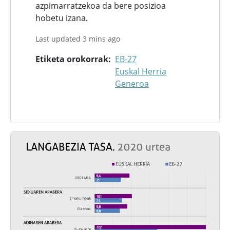
azpimarratzekoa da bere posizioa
hobetu izana.
Last updated 3 mins ago
Etiketa orokorrak
EB-27
Euskal Herria
Generoa