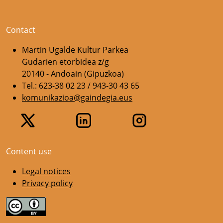
Contact
Martin Ugalde Kultur Parkea
Gudarien etorbidea z/g
20140 - Andoain (Gipuzkoa)
Tel.: 623-38 02 23 / 943-30 43 65
komunikazioa@gaindegia.eus
Content use
Legal notices
Privacy policy