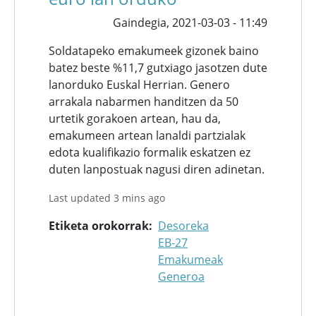
Gaindegia,
2021-03-03 - 11:49
Soldatapeko emakumeek gizonek baino
batez beste %11,7 gutxiago jasotzen dute
lanorduko Euskal Herrian. Genero
arrakala nabarmen handitzen da 50
urtetik gorakoen artean, hau da,
emakumeen artean lanaldi partzialak
edota kualifikazio formalik eskatzen ez
duten lanpostuak nagusi diren adinetan.
Last updated 3 mins ago
Etiketa orokorrak
Desoreka
EB-27
Emakumeak
Generoa