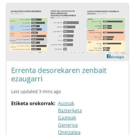
Errenta desorekaren zenbait
ezaugarri
Last updated 3 mins ago
Etiketa orokorrak
Auzoak
Bazterketa
Gazteak
Generoa
Ongizatea