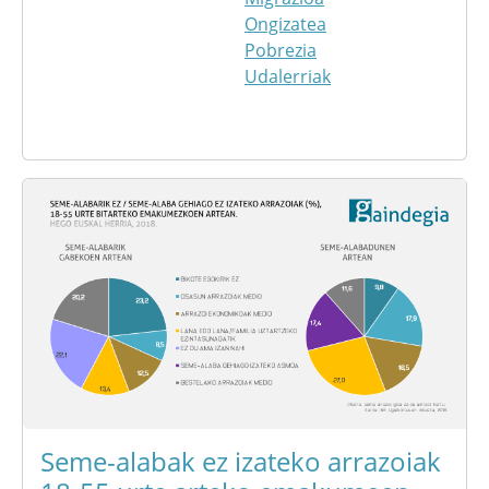
Ongizatea
Pobrezia
Udalerriak
Seme-alabak ez izateko arrazoiak