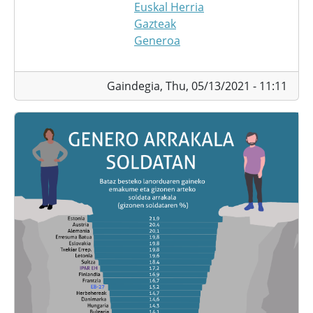
Euskal Herria
Gazteak
Generoa
Gaindegia,
Thu, 05/13/2021 - 11:11