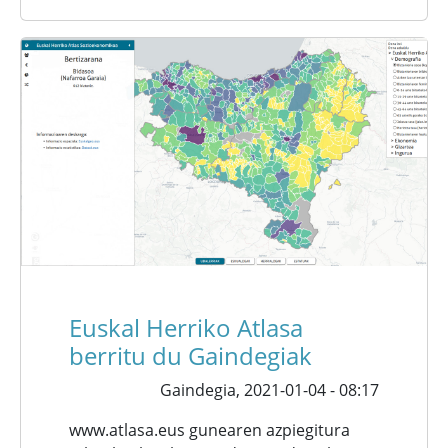
Euskal Herriko Atlasa
berritu du Gaindegiak
Gaindegia,
2021-01-04 - 08:17
www.atlasa.eus gunearen azpiegitura