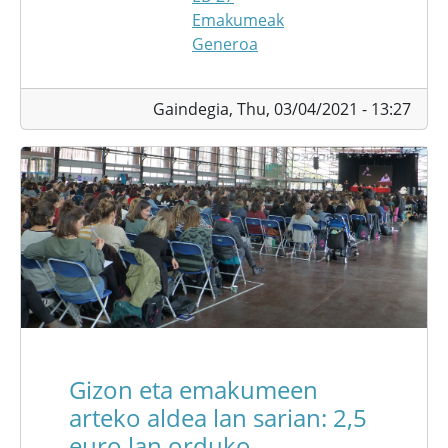
Emakumeak
Generoa
Gaindegia,
Thu, 03/04/2021 - 13:27
Gizon eta emakumeen
arteko aldea lan sarian: 2,5
euro lan orduko