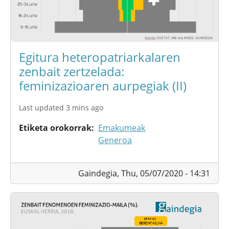
Egitura heteropatriarkalaren
zenbait zertzelada:
feminizazioaren aurpegiak (II)
Last updated 3 mins ago
Etiketa orokorrak
Emakumeak
Generoa
Gaindegia,
Thu, 05/07/2020 - 14:31