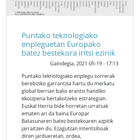
Puntako teknologiako
enpleguetan Europako
batez bestekora iritsi ezinik
Gaindegia,
2021-05-19 - 17:13
Puntako teknologiako enplegu sorrerak
berebiziko garrantzia hartu du merkatu
global berrian balio erantsi handiko
ekoizpena bertakotzeko estrategian.
Euskal Herria bide horretan urratsak
ematen ari da baina Europar
Batasunaren batez bestekoaren azpitik
jarraitzen du. Ezagutzan intentsiboak
diren jardueretan, ordea,