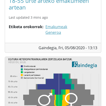
18-55 urte arteko emakumeen
artean
Last updated 3 mins ago
Etiketa orokorrak
Emakumeak
Generoa
Gaindegia,
Fri, 05/08/2020 - 13:13