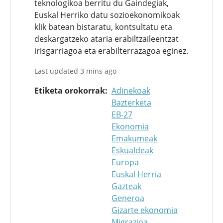
teknologikoa berritu du Gaindegiak,
Euskal Herriko datu sozioekonomikoak
klik batean bistaratu, kontsultatu eta
deskargatzeko ataria erabiltzaileentzat
irisgarriagoa eta erabilterrazagoa eginez.
Last updated 3 mins ago
Etiketa orokorrak
Adinekoak
Bazterketa
EB-27
Ekonomia
Emakumeak
Eskualdeak
Europa
Euskal Herria
Gazteak
Generoa
Gizarte ekonomia
Migrazioa