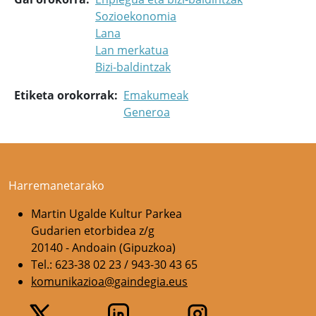
Sozioekonomia
Lana
Lan merkatua
Bizi-baldintzak
Etiketa orokorrak
Emakumeak
Generoa
Harremanetarako
Martin Ugalde Kultur Parkea
Gudarien etorbidea z/g
20140 - Andoain (Gipuzkoa)
Tel.: 623-38 02 23 / 943-30 43 65
komunikazioa@gaindegia.eus