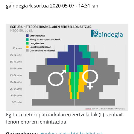
gaindegia
·k sortua
2020-05-07 - 14:31
·an
Egitura heteropatriarkalaren zertzeladak (II): zenbait
fenomenoren feminizazioa
Gai orokorra
Enplegua eta bizi-baldintzak