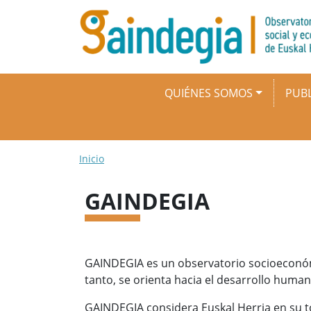
Pasar al contenido principal
Navegación principal
QUIÉNES SOMOS
PUBL
Ruta de navegación
Inicio
GAINDEGIA
GAINDEGIA es un observatorio socioeconómico
tanto, se orienta hacia el desarrollo huma
GAINDEGIA considera Euskal Herria en su tot