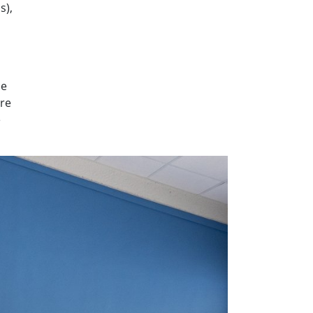
s),
de
pre
e