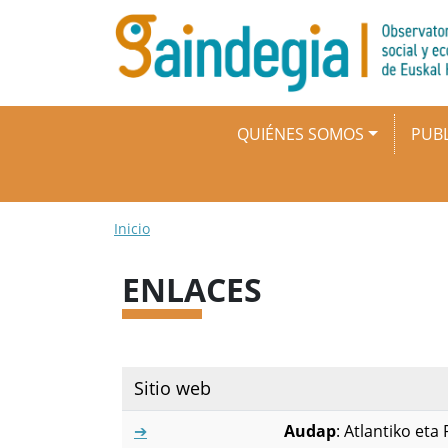
Pasar al contenido principal
Navegación principal
QUIÉNES SOMOS
PUBL
Ruta de navegación
Inicio
ENLACES
Sitio web
➔
Audap
: Atlantiko eta