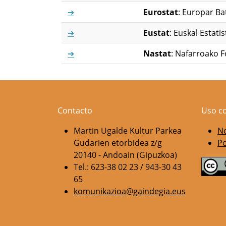
➔
Eurostat
: Europar Ba
➔
Eustat
: Euskal Estati
➔
Nastat
: Nafarroako F
Contacto
Uso c
Martin Ugalde Kultur Parkea
No
Gudarien etorbidea z/g
Po
20140 - Andoain (Gipuzkoa)
Tel.: 623-38 02 23 / 943-30 43
65
komunikazioa@gaindegia.eus