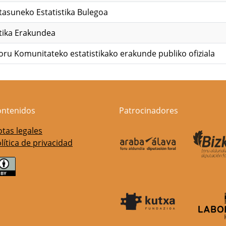
tasuneko Estatistika Bulegoa
stika Erakundea
oru Komunitateko estatistikako erakunde publiko ofiziala
ontenidos
Patrocinadores
tas legales
lítica de privacidad