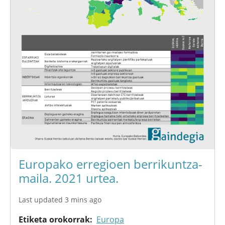
Europako erregioen berrikuntza-
maila. 2021 urtea.
Last updated 3 mins ago
Etiketa orokorrak
Europa