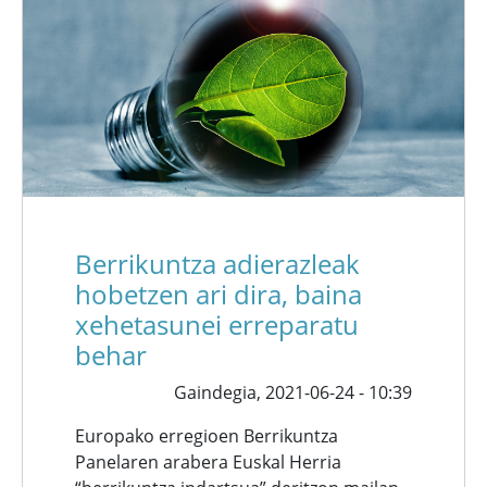
Berrikuntza adierazleak
hobetzen ari dira, baina
xehetasunei erreparatu
behar
Gaindegia,
2021-06-24 - 10:39
Europako erregioen Berrikuntza
Panelaren arabera Euskal Herria