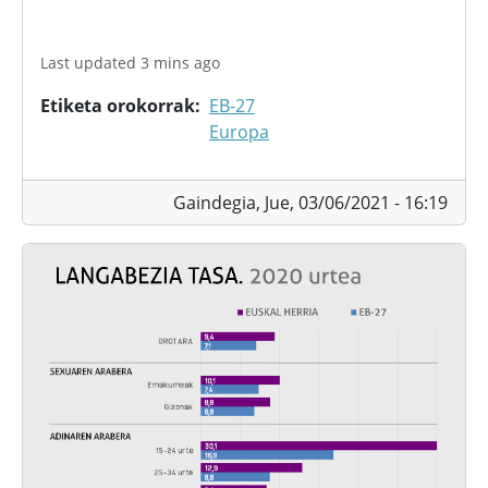
Last updated 3 mins ago
Etiketa orokorrak
EB-27
Europa
Gaindegia,
Jue, 03/06/2021 - 16:19