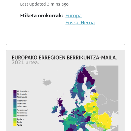
Last updated 3 mins ago
Etiketa orokorrak
Europa
Euskal Herria