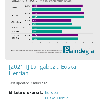
[2021-I] Langabezia Euskal
Herrian
Last updated 3 mins ago
Etiketa orokorrak
Europa
Euskal Herria