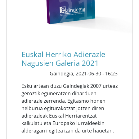
Euskal Herriko Adierazle
Nagusien Galeria 2021
Gaindegia,
2021-06-30 - 16:23
Esku artean duzu Gaindegiak 2007 urteaz
geroztik eguneratzen diharduen
adierazle zerrenda. Egitasmo honen
helburua egiturakotzat jotzen diren
adierazleak Euskal Herriarentzat
kalkulatu eta Europako lurraldeekin
alderagarri egitea izan da urte hauetan.