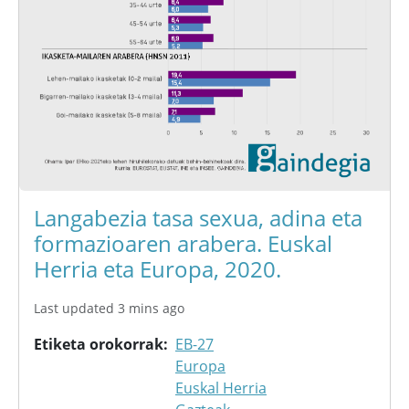
Langabezia tasa sexua, adina eta
formazioaren arabera. Euskal
Herria eta Europa, 2020.
Last updated 3 mins ago
Etiketa orokorrak
EB-27
Europa
Euskal Herria