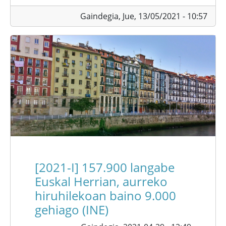
Gaindegia,
Jue, 13/05/2021 - 10:57
[2021-I] 157.900 langabe
Euskal Herrian, aurreko
hiruhilekoan baino 9.000
gehiago (INE)