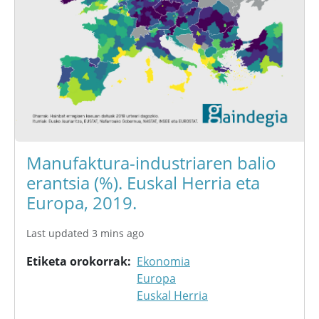
Manufaktura-industriaren balio
erantsia (%). Euskal Herria eta
Europa, 2019.
Last updated 3 mins ago
Etiketa orokorrak
Ekonomia
Europa
Euskal Herria