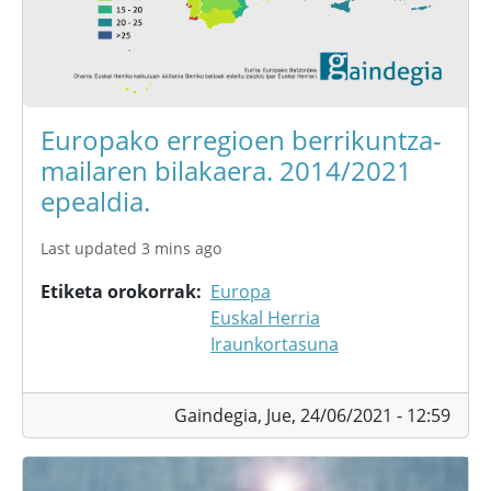
Europako erregioen berrikuntza-
mailaren bilakaera. 2014/2021
epealdia.
Last updated 3 mins ago
Etiketa orokorrak
Europa
Euskal Herria
Iraunkortasuna
Gaindegia,
Jue, 24/06/2021 - 12:59