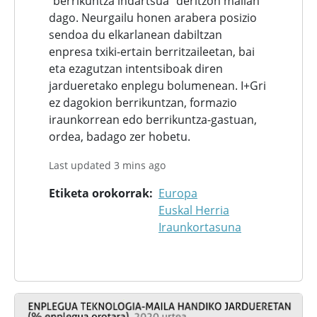
“berrikuntza indartsua” deritzon mailan
dago. Neurgailu honen arabera posizio
sendoa du elkarlanean dabiltzan
enpresa txiki-ertain berritzaileetan, bai
eta ezagutzan intentsiboak diren
jardueretako enplegu bolumenean. I+Gri
ez dagokion berrikuntzan, formazio
iraunkorrean edo berrikuntza-gastuan,
ordea, badago zer hobetu.
Last updated 3 mins ago
Etiketa orokorrak
Europa
Euskal Herria
Iraunkortasuna