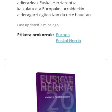
adierazleak Euskal Herriarentzat
kalkulatu eta Europako lurraldeekin
alderagarri egitea izan da urte hauetan.
Last updated 3 mins ago
Etiketa orokorrak
Europa
Euskal Herria