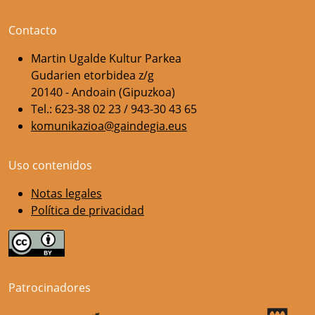
Contacto
Martin Ugalde Kultur Parkea
Gudarien etorbidea z/g
20140 - Andoain (Gipuzkoa)
Tel.: 623-38 02 23 / 943-30 43 65
komunikazioa@gaindegia.eus
Uso contenidos
Notas legales
Política de privacidad
Patrocinadores