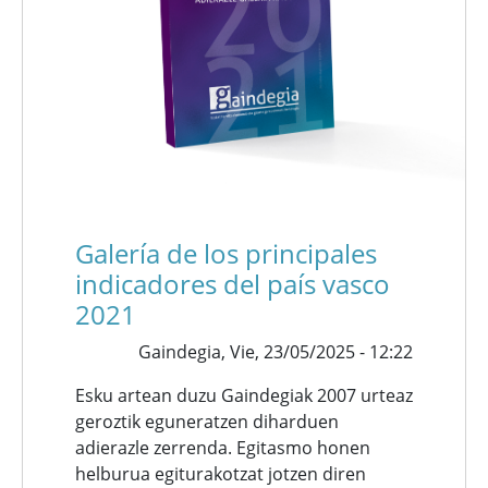
Galería de los principales
indicadores del país vasco
2021
Gaindegia,
Vie, 23/05/2025 - 12:22
Esku artean duzu Gaindegiak 2007 urteaz
geroztik eguneratzen diharduen
adierazle zerrenda. Egitasmo honen
helburua egiturakotzat jotzen diren