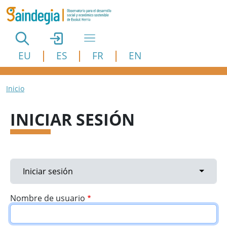
Pasar al contenido principal
EU
ES
FR
EN
Ruta de navegación
Inicio
INICIAR SESIÓN
Solapas principales
Toggle 
Iniciar sesión
Nombre de usuario