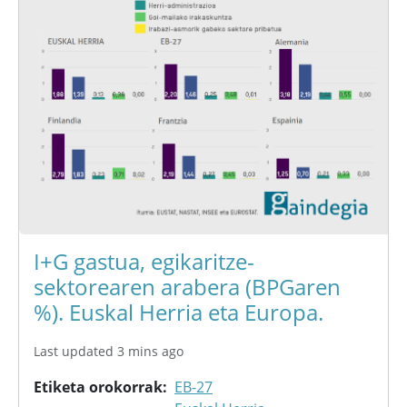
I+G gastua, egikaritze-
sektorearen arabera (BPGaren
%). Euskal Herria eta Europa.
Last updated 3 mins ago
Etiketa orokorrak
EB-27