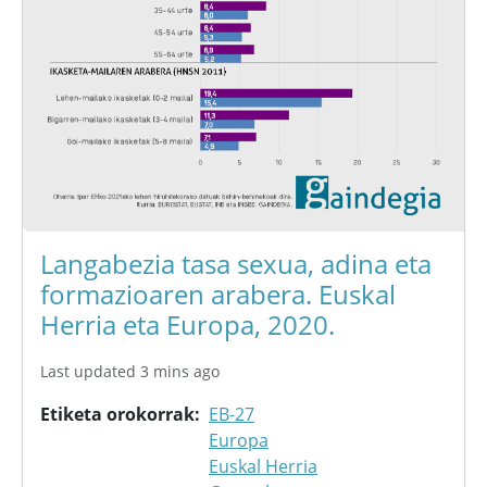
Langabezia tasa sexua, adina eta
formazioaren arabera. Euskal
Herria eta Europa, 2020.
Last updated 3 mins ago
Etiketa orokorrak
EB-27
Europa
Euskal Herria