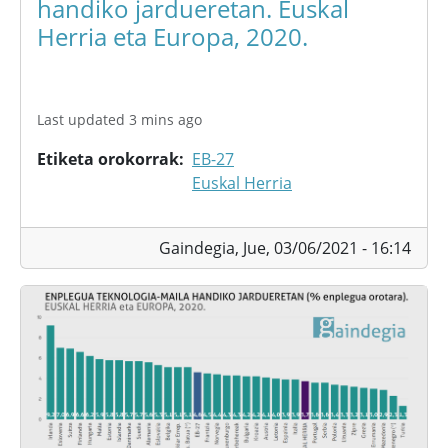
handiko jardueretan. Euskal
Herria eta Europa, 2020.
Last updated 3 mins ago
Etiketa orokorrak
EB-27
Euskal Herria
Gaindegia,
Jue, 03/06/2021 - 16:14