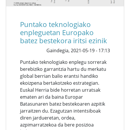
Puntako teknologiako
enpleguetan Europako
batez bestekora iritsi ezinik
Gaindegia,
2021-05-19 - 17:13
Puntako teknologiako enplegu sorrerak
berebiziko garrantzia hartu du merkatu
global berrian balio erantsi handiko
ekoizpena bertakotzeko estrategian.
Euskal Herria bide horretan urratsak
ematen ari da baina Europar
Batasunaren batez bestekoaren azpitik
jarraitzen du. Ezagutzan intentsiboak
diren jardueretan, ordea,
azpimarratzekoa da bere posizioa