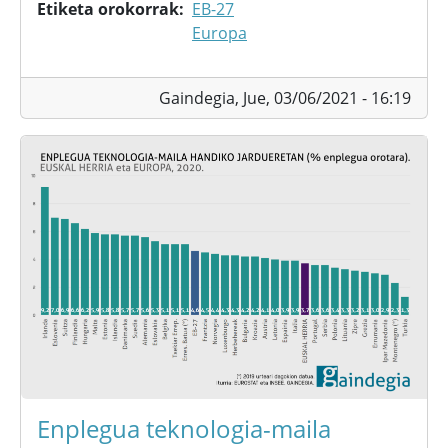
Etiketa orokorrak
EB-27
Europa
Gaindegia,
Jue, 03/06/2021 - 16:19
Enplegua teknologia-maila