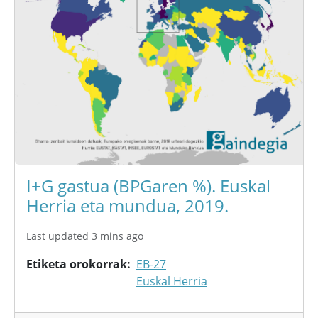
I+G gastua (BPGaren %). Euskal
Herria eta mundua, 2019.
Last updated 3 mins ago
Etiketa orokorrak
EB-27
Euskal Herria