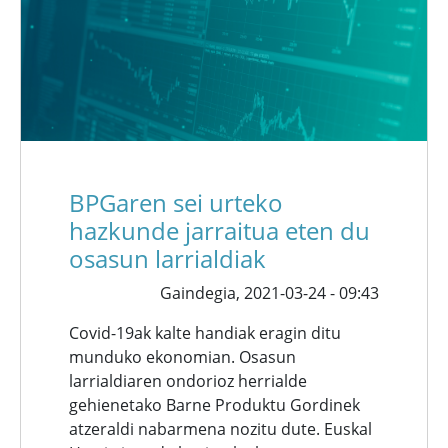
BPGaren sei urteko
hazkunde jarraitua eten du
osasun larrialdiak
Gaindegia,
2021-03-24 - 09:43
Covid-19ak kalte handiak eragin ditu
munduko ekonomian. Osasun
larrialdiaren ondorioz herrialde
gehienetako Barne Produktu Gordinek
atzeraldi nabarmena nozitu dute. Euskal