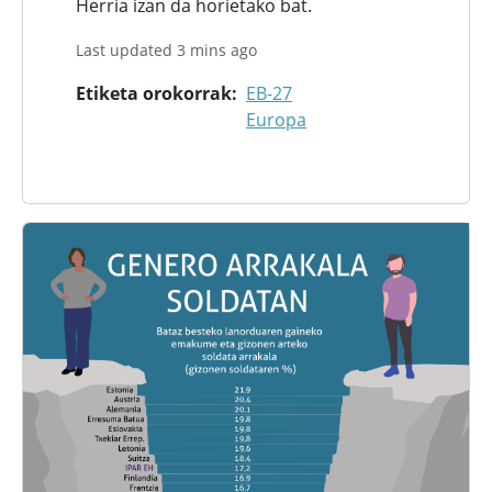
Herria izan da horietako bat.
Last updated 3 mins ago
Etiketa orokorrak
EB-27
Europa