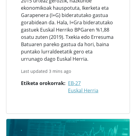
2015 urteaz geroztik, hazkunde
ekonomikoak hauspotuta, Ikerketa eta
Garapenera (I+G) bideratutako gastua
gorabidean da. Hala, I+Gra bideratutako
gastuek Euskal Herriko BPGaren %1,88
osatu zuten (2019). Txekia edo Erresuma
Batuaren pareko gastua da hori, baina
puntako lurraldeetatik gero eta
urrunago dago Euskal Herria.
Last updated 3 mins ago
Etiketa orokorrak
EB-27
Euskal Herria