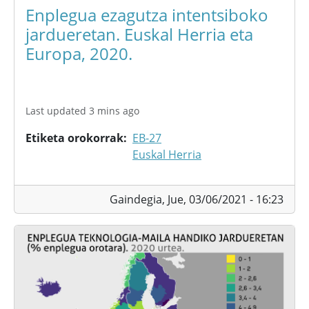
Enplegua ezagutza intentsiboko
jardueretan. Euskal Herria eta
Europa, 2020.
Last updated 3 mins ago
Etiketa orokorrak
EB-27
Euskal Herria
Gaindegia,
Jue, 03/06/2021 - 16:23