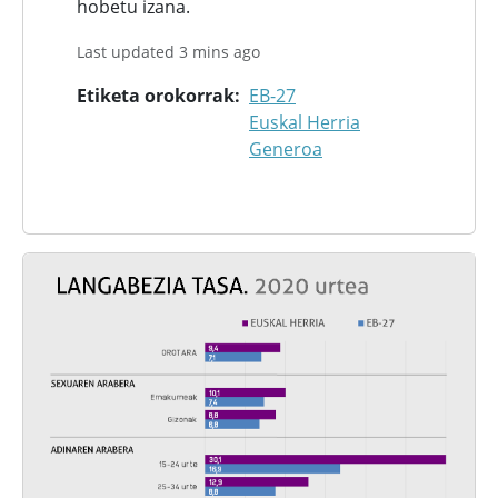
hobetu izana.
Last updated 3 mins ago
Etiketa orokorrak
EB-27
Euskal Herria
Generoa