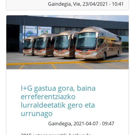
Gaindegia,
Vie, 23/04/2021 - 10:41
I+G gastua gora, baina
erreferentziazko
lurraldeetatik gero eta
urrunago
Gaindegia,
2021-04-07 - 09:47