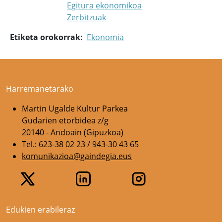
Egitura ekonomikoa
Zerbitzuak
Etiketa orokorrak
Ekonomia
Harremanetarako
Martin Ugalde Kultur Parkea
Gudarien etorbidea z/g
20140 - Andoain (Gipuzkoa)
Tel.: 623-38 02 23 / 943-30 43 65
komunikazioa@gaindegia.eus
Edukien erabileraz