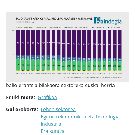
balio-erantsia-bilakaera-sektoreka-euskal-herria
Eduki mota
Grafikoa
Gai orokorra
Lehen sektorea
Egitura ekonomikoa eta teknologia
Industria
Eraikuntza