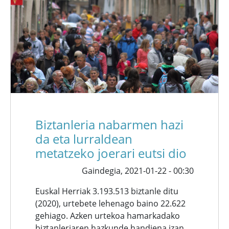
Biztanleria nabarmen hazi
da eta lurraldean
metatzeko joerari eutsi dio
Gaindegia,
2021-01-22 - 00:30
Euskal Herriak 3.193.513 biztanle ditu
(2020), urtebete lehenago baino 22.622
gehiago. Azken urtekoa hamarkadako
biztanleriaren hazkunde handiena izan