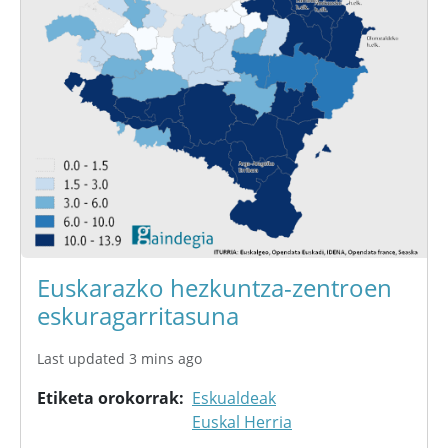
Euskarazko hezkuntza-zentroen
eskuragarritasuna
Last updated 3 mins ago
Etiketa orokorrak
Eskualdeak
Euskal Herria