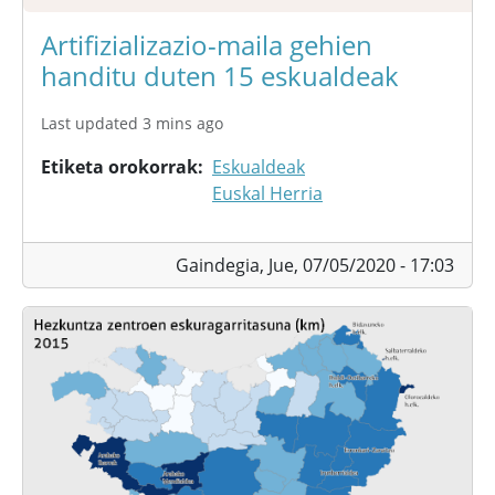
Artifizializazio-maila gehien
handitu duten 15 eskualdeak
Last updated 3 mins ago
Etiketa orokorrak
Eskualdeak
Euskal Herria
Gaindegia,
Jue, 07/05/2020 - 17:03