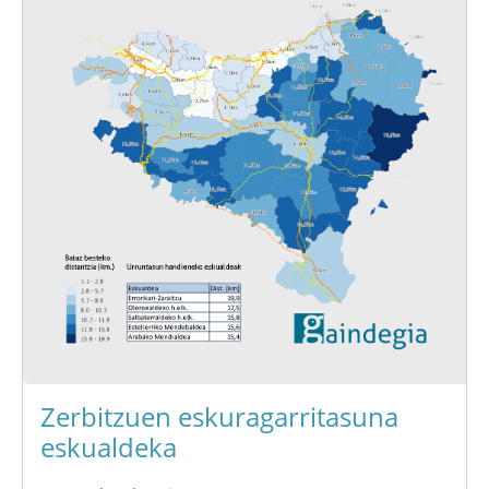
Zerbitzuen eskuragarritasuna
eskualdeka