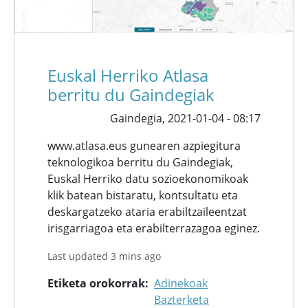
Euskal Herriko Atlasa
berritu du Gaindegiak
Gaindegia,
2021-01-04 - 08:17
www.atlasa.eus gunearen azpiegitura
teknologikoa berritu du Gaindegiak,
Euskal Herriko datu sozioekonomikoak
klik batean bistaratu, kontsultatu eta
deskargatzeko ataria erabiltzaileentzat
irisgarriagoa eta erabilterrazagoa eginez.
Last updated 3 mins ago
Etiketa orokorrak
Adinekoak
Bazterketa