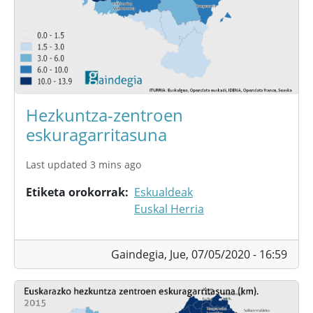
Hezkuntza-zentroen
eskuragarritasuna
Last updated 3 mins ago
Etiketa orokorrak
Eskualdeak
Euskal Herria
Gaindegia,
Jue, 07/05/2020 - 16:59