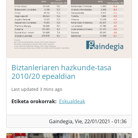
Biztanleriaren hazkunde-tasa
2010/20 epealdian
Last updated 3 mins ago
Etiketa orokorrak
Eskualdeak
Gaindegia,
Vie, 22/01/2021 - 01:36