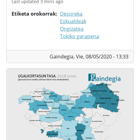
Last updated 3 mins ago
Etiketa orokorrak
Desoreka
Eskualdeak
Ongizatea
Tokiko garapena
Gaindegia,
Vie, 08/05/2020 - 13:33