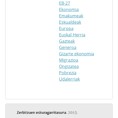
EB-27
Ekonomia
Emakumeak
Eskualdeak
Europa
Euskal Herria
Gazteak
Generoa
Gizarte ekonomia
Migrazioa
Ongizatea
Pobrezia
Udalerriak