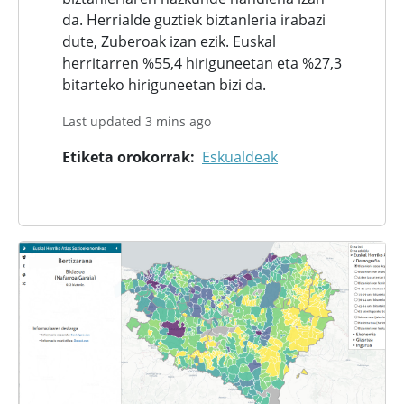
da. Herrialde guztiek biztanleria irabazi
dute, Zuberoak izan ezik. Euskal
herritarren %55,4 hiriguneetan eta %27,3
bitarteko hiriguneetan bizi da.
Last updated 3 mins ago
Etiketa orokorrak
Eskualdeak