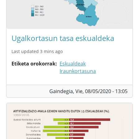
Ugalkortasun tasa eskualdeka
Last updated 3 mins ago
Etiketa orokorrak
Eskualdeak
Iraunkortasuna
Gaindegia,
Vie, 08/05/2020 - 13:05