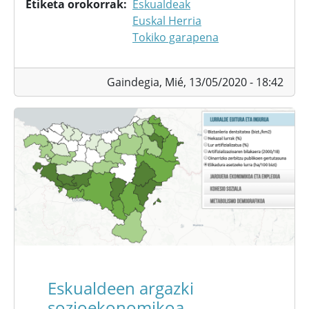
Etiketa orokorrak
Eskualdeak
Euskal Herria
Tokiko garapena
Gaindegia,
Mié, 13/05/2020 - 18:42
Eskualdeen argazki
sozioekonomikoa