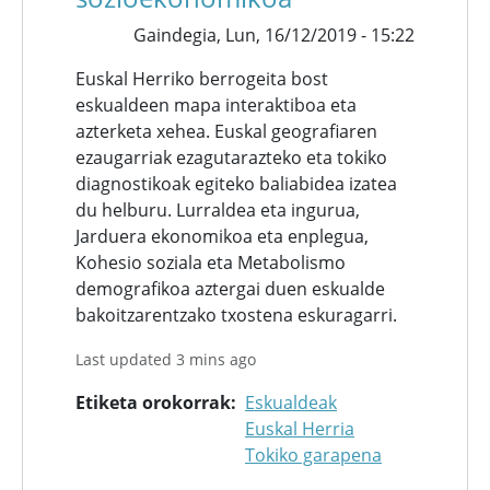
Gaindegia,
Lun, 16/12/2019 - 15:22
Euskal Herriko berrogeita bost
eskualdeen mapa interaktiboa eta
azterketa xehea. Euskal geografiaren
ezaugarriak ezagutarazteko eta tokiko
diagnostikoak egiteko baliabidea izatea
du helburu. Lurraldea eta ingurua,
Jarduera ekonomikoa eta enplegua,
Kohesio soziala eta Metabolismo
demografikoa aztergai duen eskualde
bakoitzarentzako txostena eskuragarri.
Last updated 3 mins ago
Etiketa orokorrak
Eskualdeak
Euskal Herria
Tokiko garapena