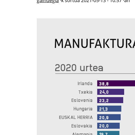
gaindegia
·k sortua
2021-05-13 - 10:57
·an