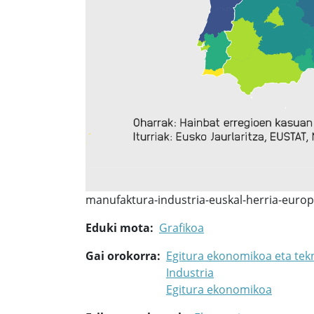
manufaktura-industria-euskal-herria-euro
Eduki mota
Grafikoa
Gai orokorra
Egitura ekonomikoa eta tek
Industria
Egitura ekonomikoa