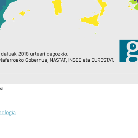
pa
nologia