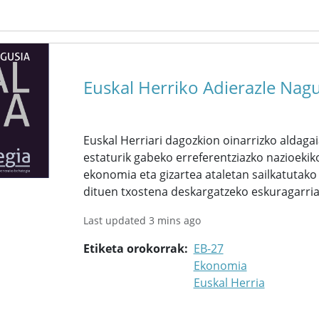
Euskal Herriko Adierazle Nag
Euskal Herriari dagozkion oinarrizko aldaga
estaturik gabeko erreferentziazko nazioekik
ekonomia eta gizartea ataletan sailkatutako 
dituen txostena deskargatzeko eskuragarria
Last updated 3 mins ago
Etiketa orokorrak
EB-27
Ekonomia
Euskal Herria