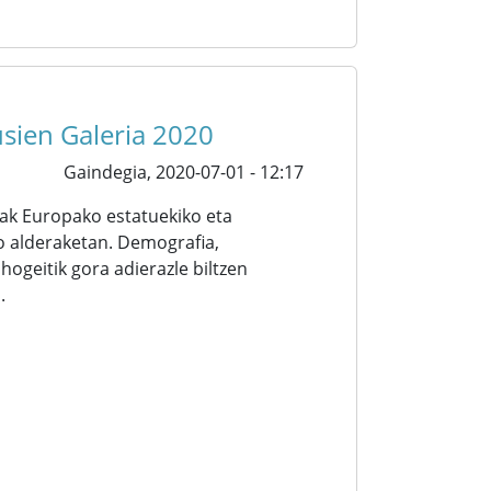
usien Galeria 2020
Gaindegia,
2020-07-01 - 12:17
iak Europako estatuekiko eta
o alderaketan. Demografia,
hogeitik gora adierazle biltzen
.