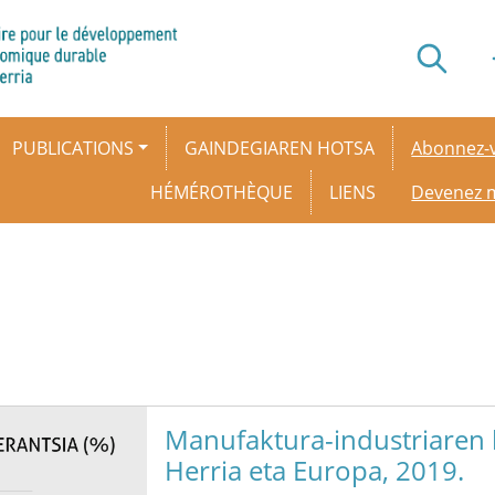
Secondar
PUBLICATIONS
GAINDEGIAREN HOTSA
Abonnez-v
HÉMÉROTHÈQUE
LIENS
Devenez
Manufaktura-industriaren b
Herria eta Europa, 2019.