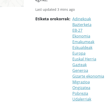
Last updated 3 mins ago
Etiketa orokorrak
Adinekoak
Bazterketa
EB-27
Ekonomia
Emakumeak
Eskualdeak
Europa
Euskal Herria
Gazteak
Generoa
Gizarte ekonomia
Migrazioa
Ongizatea
Pobrezia
Udalerriak