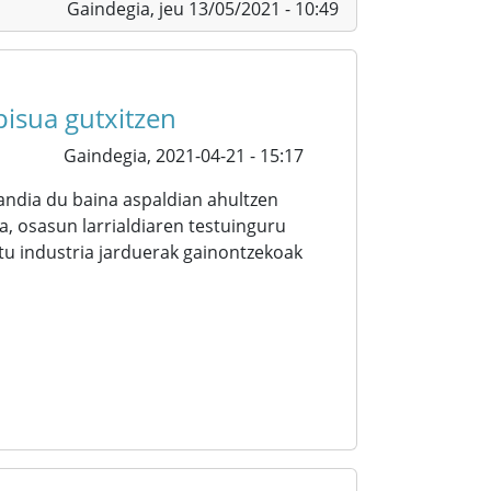
Gaindegia,
jeu 13/05/2021 - 10:49
isua gutxitzen
Gaindegia,
2021-04-21 - 15:17
andia du baina aspaldian ahultzen
a, osasun larrialdiaren testuinguru
tu industria jarduerak gainontzekoak