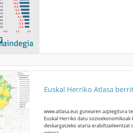
Euskal Herriko Atlasa berr
www.atlasa.eus gunearen azpiegitura te
Euskal Herriko datu sozioekonomikoak kl
deskargatzeko ataria erabiltzaileentzat 
eginez.