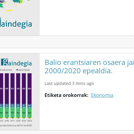
Balio erantsiaren osaera j
2000/2020 epealdia.
Last updated 3 mins ago
Etiketa orokorrak
Ekonomia