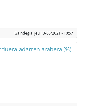
Gaindegia,
jeu 13/05/2021 - 10:57
arduera-adarren arabera (%).