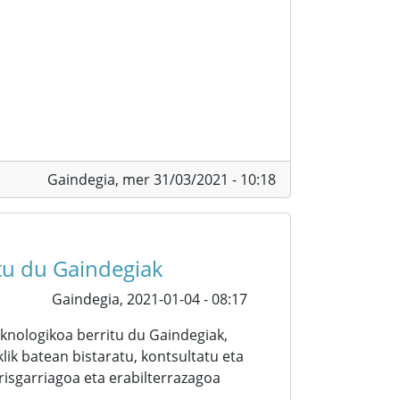
Gaindegia,
mer 31/03/2021 - 10:18
itu du Gaindegiak
Gaindegia,
2021-01-04 - 08:17
knologikoa berritu du Gaindegiak,
ik batean bistaratu, kontsultatu eta
irisgarriagoa eta erabilterrazagoa