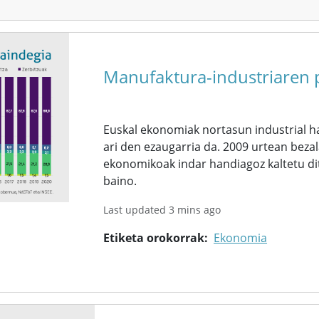
Manufaktura-industriaren p
Euskal ekonomiak nortasun industrial h
ari den ezaugarria da. 2009 urtean bezal
ekonomikoak indar handiagoz kaltetu di
baino.
Last updated 3 mins ago
Etiketa orokorrak
Ekonomia