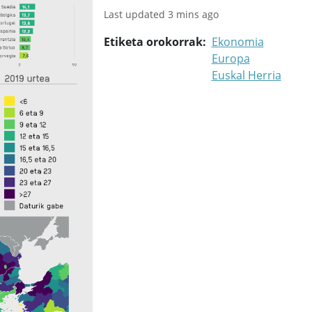
Last updated 3 mins ago
Etiketa orokorrak
Ekonomia
Europa
Euskal Herria