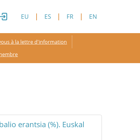
EU
ES
FR
EN
y menu
ous à la lettre d'information
 membre
alio erantsia (%). Euskal