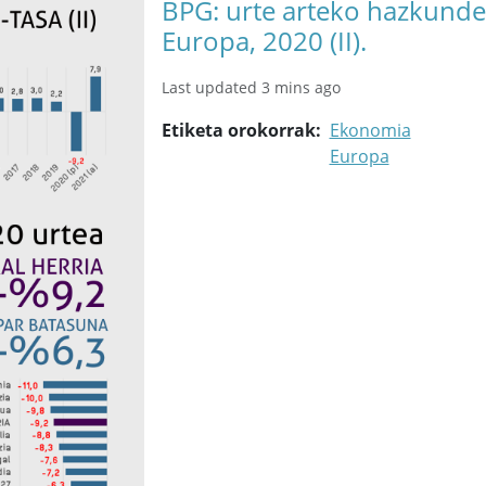
BPG: urte arteko hazkunde-
Europa, 2020 (II).
Last updated 3 mins ago
Etiketa orokorrak
Ekonomia
Europa