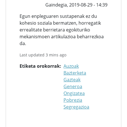
Gaindegia,
2019-08-29 - 14:39
Egun enpleguaren sustapenak ez du
kohesio soziala bermatzen, horregatik
errealitate berrietara egokituriko
mekanismoen artikulazioa beharrezkoa
da.
Last updated 3 mins ago
Etiketa orokorrak
Auzoak
Bazterketa
Gazteak
Generoa
Ongizatea
Pobrezia
Segregazioa