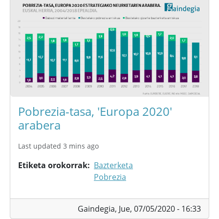
Pobrezia-tasa, 'Europa 2020'
arabera
Last updated 3 mins ago
Etiketa orokorrak
Bazterketa
Pobrezia
Gaindegia,
Jue, 07/05/2020 - 16:33