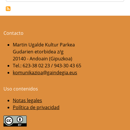
Contacto
Martin Ugalde Kultur Parkea
Gudarien etorbidea z/g
20140 - Andoain (Gipuzkoa)
Tel.: 623-38 02 23 / 943-30 43 65
komunikazioa@gaindegia.eus
Uso contenidos
Notas legales
Política de privacidad