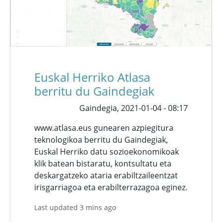
Euskal Herriko Atlasa
berritu du Gaindegiak
Gaindegia,
2021-01-04 - 08:17
www.atlasa.eus gunearen azpiegitura
teknologikoa berritu du Gaindegiak,
Euskal Herriko datu sozioekonomikoak
klik batean bistaratu, kontsultatu eta
deskargatzeko ataria erabiltzaileentzat
irisgarriagoa eta erabilterrazagoa eginez.
Last updated 3 mins ago