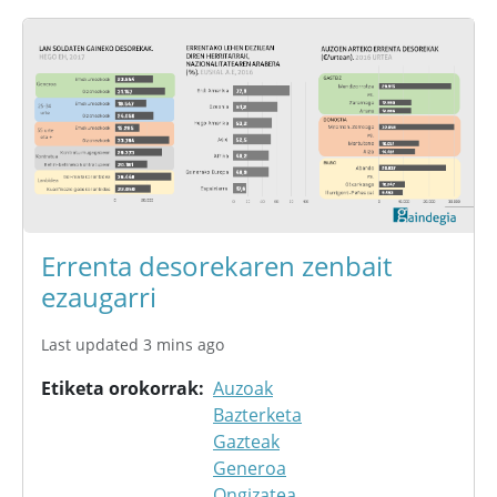
Errenta desorekaren zenbait
ezaugarri
Last updated 3 mins ago
Etiketa orokorrak
Auzoak
Bazterketa
Gazteak
Generoa
Ongizatea