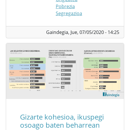
Pobrezia
Segregazioa
Gaindegia,
Jue, 07/05/2020 - 14:25
Gizarte kohesioa, ikuspegi
osoago baten beharrean