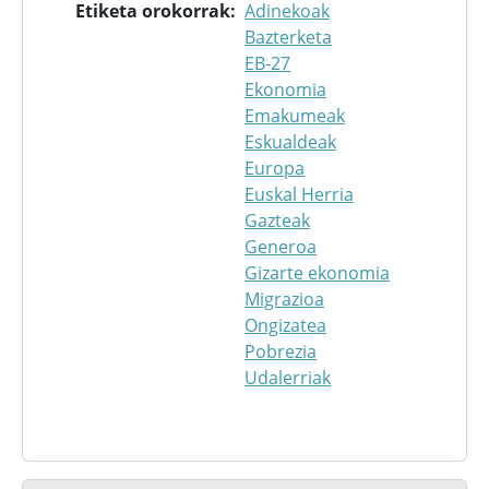
Etiketa orokorrak
Adinekoak
Bazterketa
EB-27
Ekonomia
Emakumeak
Eskualdeak
Europa
Euskal Herria
Gazteak
Generoa
Gizarte ekonomia
Migrazioa
Ongizatea
Pobrezia
Udalerriak