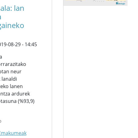
ala: lan
a
gaineko
19-08-29 - 14:45
a
rrarazitako
otan neur
lanaldi
txeko lanen
intza ardurek
otasuna (%93,9)
o
Emakumeak