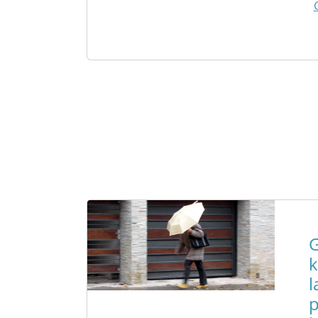
k
l
p