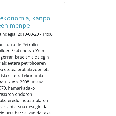
 ekonomia, kanpo
reen menpe
aindegia,
2019-08-29 - 14:08
an Lurralde Petrolio
aileen Erakundeak Yom
gerran Israelen alde egin
rialdeetara petrolioaren
oa etetea erabaki zuen eta
risiak euskal ekonomia
patu zuen. 2008 urteaz
1970. hamarkadako
krisiaren ondoren
tako eredu industrialaren
garrantzitsua desegin da.
xio urte berria izan daiteke.