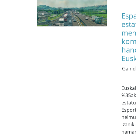
Espa
esta
men
kome
han
Eusk
Gaind
Euskal
%35ak
estat
Espor
helmu
izanik
hamar