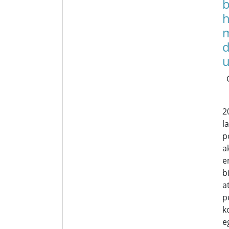
b
h
d
u
2
l
p
a
e
b
a
p
k
e