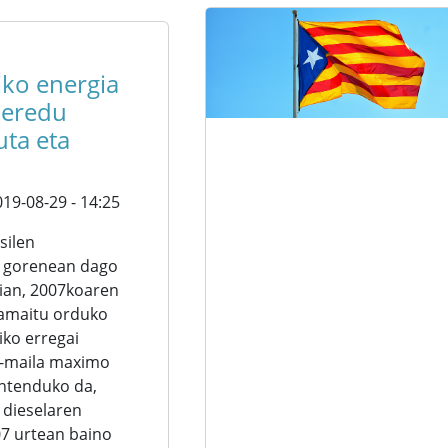
iko energia
 eredu
uta eta
19-08-29 - 14:25
silen
 gorenean dago
ian, 2007koaren
 amaitu orduko
iko erregai
o-maila maximo
ntenduko da,
 dieselaren
7 urtean baino