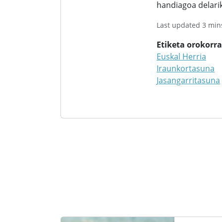
handiagoa delarik
Last updated 3 min
Etiketa orokorr
Euskal Herria
Iraunkortasuna
Jasangarritasuna