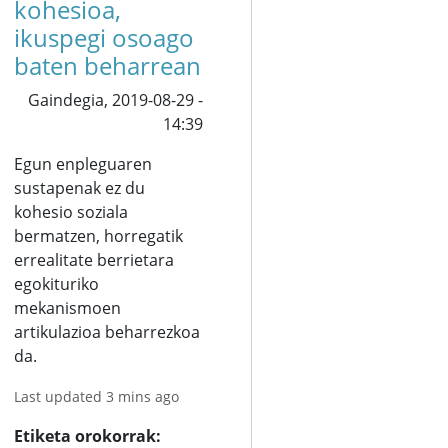
kohesioa,
ikuspegi osoago
baten beharrean
Gaindegia,
2019-08-29 -
14:39
Egun enpleguaren
sustapenak ez du
kohesio soziala
bermatzen, horregatik
errealitate berrietara
egokituriko
mekanismoen
artikulazioa beharrezkoa
da.
Last updated 3 mins ago
Etiketa orokorrak