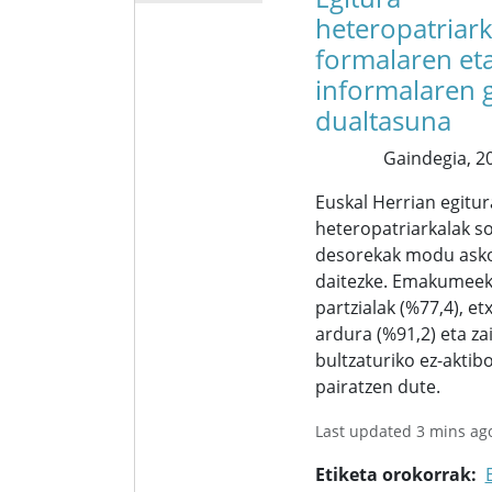
heteropatriark
formalaren et
informalaren 
dualtasuna
Gaindegia,
20
Euskal Herrian egitur
heteropatriarkalak so
desorekak modu ask
daitezke. Emakumeek 
partzialak (%77,4), e
ardura (%91,2) eta za
bultzaturiko ez-aktib
pairatzen dute.
Last updated 3 mins ag
Etiketa orokorrak