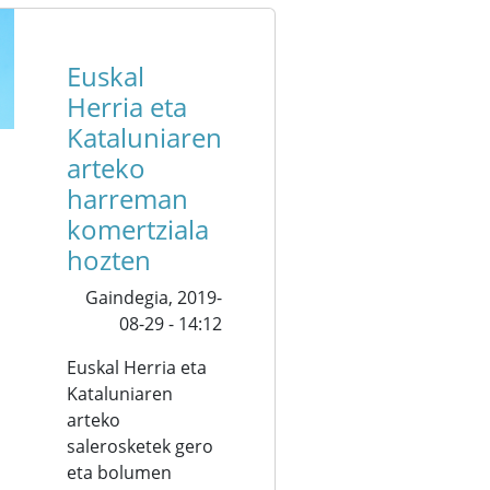
Euskal
Herria eta
Kataluniaren
arteko
harreman
komertziala
hozten
Gaindegia,
2019-
08-29 - 14:12
Euskal Herria eta
Kataluniaren
arteko
salerosketek gero
eta bolumen