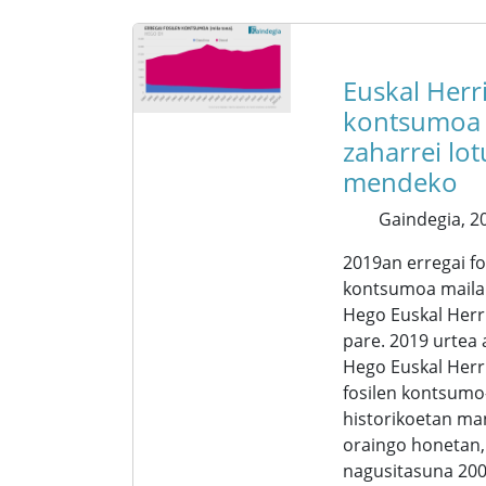
Euskal Herr
kontsumoa
zaharrei lot
mendeko
Gaindegia,
20
2019an erregai fo
kontsumoa maila
Hego Euskal Herr
pare. 2019 urtea
Hego Euskal Herr
fosilen kontsum
historikoetan ma
oraingo honetan,
nagusitasuna 200