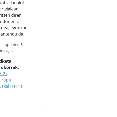
ontra lanaldi
artzialean
ritzen diren
andunena,
rdea, egonkor
antendu da.
ast updated 3
ins ago
tiketa
rokorrak
B-27
uropa
uskal Herria