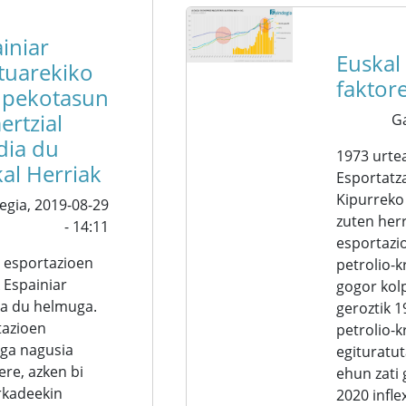
iniar
Euskal
tuarekiko
fakto
pekotasun
rtzial
G
dia du
1973 urte
al Herriak
Esportatz
Kipurreko 
egia,
2019-08-29
zuten her
- 14:11
esportazi
 esportazioen
petrolio-k
 Espainiar
gogor kol
ua du helmuga.
geroztik 
tazioen
petrolio-
ga nagusia
egituratu
 ere, azken bi
ehun zati 
kadeekin
2020 infle