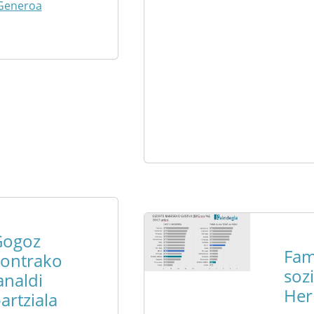
Generoa
Gogoz
Fam
ontrako
soz
analdi
Her
artziala