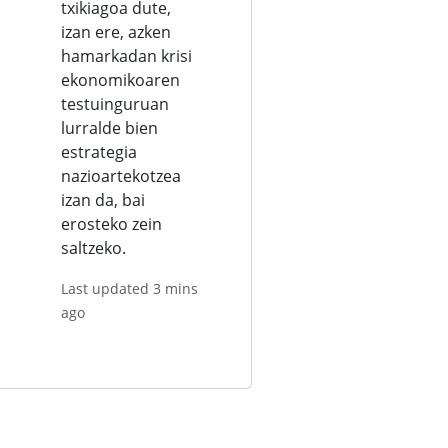
txikiagoa dute,
izan ere, azken
hamarkadan krisi
ekonomikoaren
testuinguruan
lurralde bien
estrategia
nazioartekotzea
izan da, bai
erosteko zein
saltzeko.
Last updated 3 mins
ago