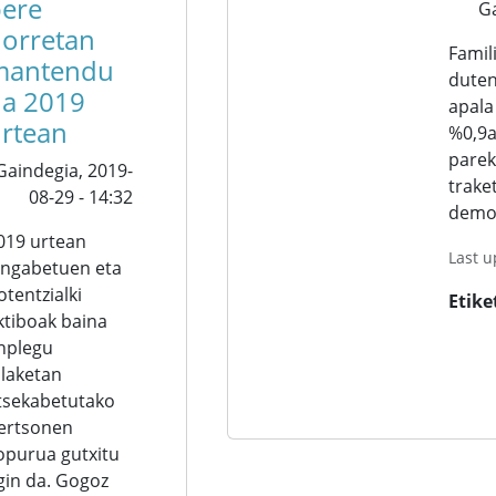
ere
G
orretan
Famil
mantendu
duten
a 2019
apala
rtean
%0,9a
parek
Gaindegia,
2019-
trake
08-29 - 14:32
demog
019 urtean
Last 
angabetuen eta
otentzialki
Etike
ktiboak baina
nplegu
ilaketan
tsekabetutako
ertsonen
opurua gutxitu
gin da. Gogoz