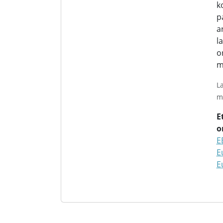
k
p
a
l
o
m
L
m
E
o
E
E
E