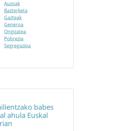
Auzoak
Bazterketa
Gazteak
Generoa
Ongizatea
Pobrezia
Segregazioa
ilientzako babes
ial ahula Euskal
rian