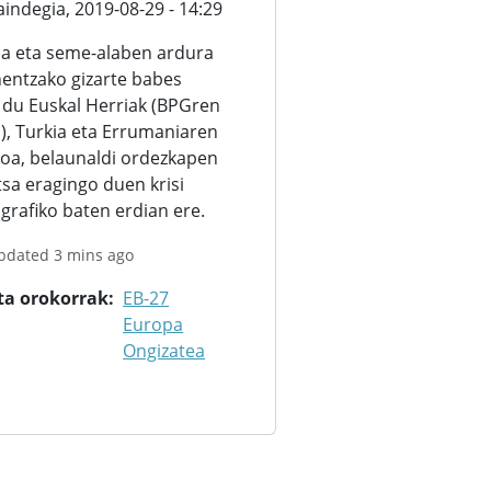
aindegia,
2019-08-29 - 14:29
ia eta seme-alaben ardura
entzako gizarte babes
 du Euskal Herriak (BPGren
), Turkia eta Errumaniaren
oa, belaunaldi ordezkapen
tsa eragingo duen krisi
rafiko baten erdian ere.
updated 3 mins ago
ta orokorrak
EB-27
Europa
Ongizatea