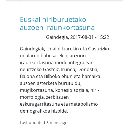
Euskal hiriburuetako
auzoen iraunkortasuna
Gaindegia,
2017-08-31 - 15:22
Gaindegiak, Udalbiltzarekin eta Gasteizko
udalaren babesarekin, auzoon
iraunkortasuna modu integralean
neurtzeko Gasteiz, Iruñea, Donostia,
Baiona eta Bilboko ehun eta hamaika
auzoen azterketa burutu du,
mugikortasuna, kohesio soziala, hiri-
morfologia, zerbitzuen
eskuragarritasuna eta metabolismo
demografikoa hizpide.
Last updated 3 mins ago