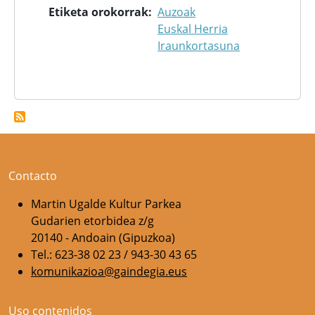
Etiketa orokorrak
Auzoak
Euskal Herria
Iraunkortasuna
Contacto
Martin Ugalde Kultur Parkea
Gudarien etorbidea z/g
20140 - Andoain (Gipuzkoa)
Tel.: 623-38 02 23 / 943-30 43 65
komunikazioa@gaindegia.eus
Uso contenidos