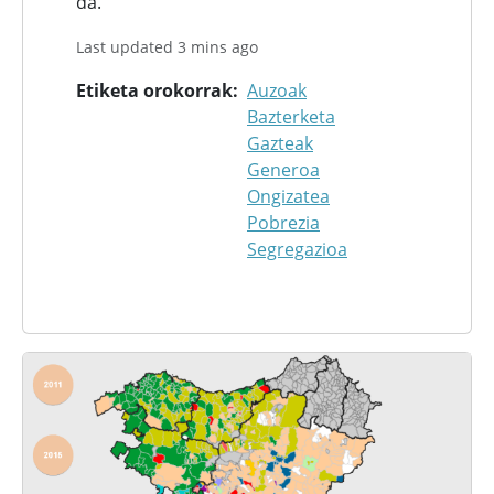
da.
Last updated 3 mins ago
Etiketa orokorrak
Auzoak
Bazterketa
Gazteak
Generoa
Ongizatea
Pobrezia
Segregazioa