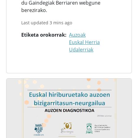
du Gaindegiak Berriaren webgune
berezirako.
Last updated 3 mins ago
Etiketa orokorrak
Auzoak
Euskal Herria
Udalerriak