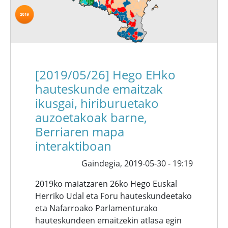
[2019/05/26] Hego EHko
hauteskunde emaitzak
ikusgai, hiriburuetako
auzoetakoak barne,
Berriaren mapa
interaktiboan
Gaindegia,
2019-05-30 - 19:19
2019ko maiatzaren 26ko Hego Euskal
Herriko Udal eta Foru hauteskundeetako
eta Nafarroako Parlamenturako
hauteskundeen emaitzekin atlasa egin