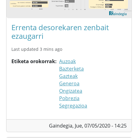
Errenta desorekaren zenbait
ezaugarri
Last updated 3 mins ago
Etiketa orokorrak
Auzoak
Bazterketa
Gazteak
Generoa
Ongizatea
Pobrezia
Segregazioa
Gaindegia,
Jue, 07/05/2020 - 14:25