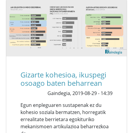
Gizarte kohesioa, ikuspegi
osoago baten beharrean
Gaindegia,
2019-08-29 - 14:39
Egun enpleguaren sustapenak ez du
kohesio soziala bermatzen, horregatik
errealitate berrietara egokituriko
mekanismoen artikulazioa beharrezkoa