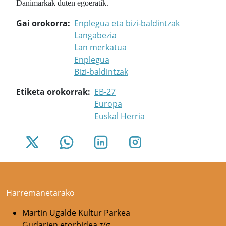
Danimarkak duten egoeratik.
Gai orokorra
Enplegua eta bizi-baldintzak
Langabezia
Lan merkatua
Enplegua
Bizi-baldintzak
Etiketa orokorrak
EB-27
Europa
Euskal Herria
Harremanetarako
Martin Ugalde Kultur Parkea
Gudarien etorbidea z/g