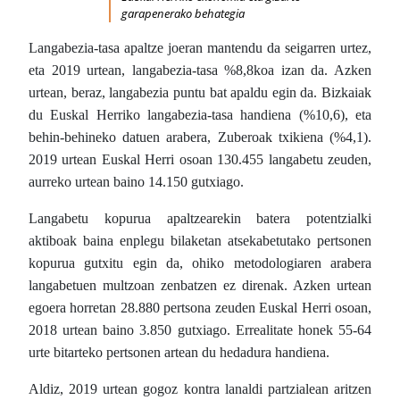
garapenerako behategia
Langabezia-tasa apaltze joeran mantendu da seigarren urtez,
eta 2019 urtean, langabezia-tasa %8,8koa izan da. Azken
urtean, beraz, langabezia puntu bat apaldu egin da. Bizkaiak
du Euskal Herriko langabezia-tasa handiena (%10,6), eta
behin-behineko datuen arabera, Zuberoak txikiena (%4,1).
2019 urtean Euskal Herri osoan 130.455 langabetu zeuden,
aurreko urtean baino 14.150 gutxiago.
Langabetu kopurua apaltzearekin batera potentzialki
aktiboak baina enplegu bilaketan atsekabetutako pertsonen
kopurua gutxitu egin da, ohiko metodologiaren arabera
langabetuen multzoan zenbatzen ez direnak. Azken urtean
egoera horretan 28.880 pertsona zeuden Euskal Herri osoan,
2018 urtean baino 3.850 gutxiago. Errealitate honek 55-64
urte bitarteko pertsonen artean du hedadura handiena.
Aldiz, 2019 urtean gogoz kontra lanaldi partzialean aritzen