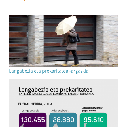
Langabezia eta prekaritatea -argazkia