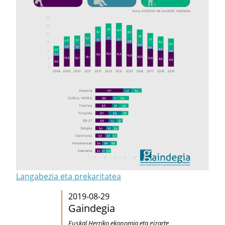
Langabezia eta prekaritatea
2019-08-29
Gaindegia
Euskal Herriko ekonomia eta gizarte