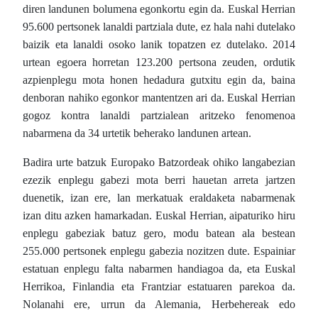
diren landunen bolumena egonkortu egin da. Euskal Herrian
95.600 pertsonek lanaldi partziala dute, ez hala nahi dutelako
baizik eta lanaldi osoko lanik topatzen ez dutelako. 2014
urtean egoera horretan 123.200 pertsona zeuden, ordutik
azpienplegu mota honen hedadura gutxitu egin da, baina
denboran nahiko egonkor mantentzen ari da. Euskal Herrian
gogoz kontra lanaldi partzialean aritzeko fenomenoa
nabarmena da 34 urtetik beherako landunen artean.
Badira urte batzuk Europako Batzordeak ohiko langabezian
ezezik enplegu gabezi mota berri hauetan arreta jartzen
duenetik, izan ere, lan merkatuak eraldaketa nabarmenak
izan ditu azken hamarkadan. Euskal Herrian, aipaturiko hiru
enplegu gabeziak batuz gero, modu batean ala bestean
255.000 pertsonek enplegu gabezia nozitzen dute. Espainiar
estatuan enplegu falta nabarmen handiagoa da, eta Euskal
Herrikoa, Finlandia eta Frantziar estatuaren parekoa da.
Nolanahi ere, urrun da Alemania, Herbehereak edo