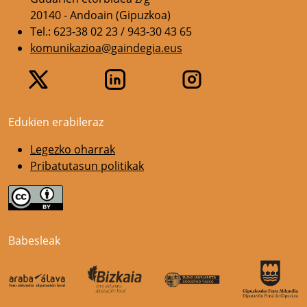
20140 - Andoain (Gipuzkoa)
Tel.: 623-38 02 23 / 943-30 43 65
komunikazioa@gaindegia.eus
Edukien erabileraz
Legezko oharrak
Pribatutasun politikak
Babesleak