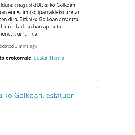
ldunak nagusiki Bizkaiko Golkoan,
oan eta Atlantiko iparraldeko uretan
ten dira. Bizkaiko Golkoan arrantza
. hamarkadako harrapaketa
enetik urrun da.
updated 3 mins ago
ta orokorrak
Euskal Herria
aiko Golkoan, estatuen