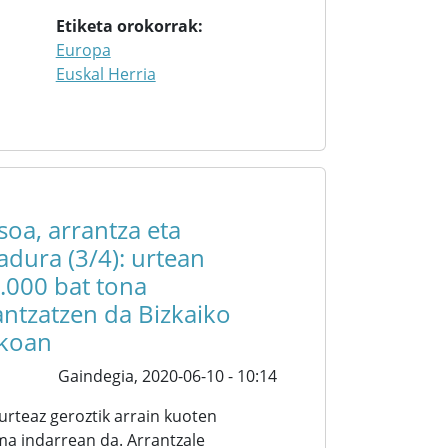
Etiketa orokorrak
Europa
Euskal Herria
asoa, arrantza eta
kadura (3/4): urtean
.000 bat tona
antzatzen da Bizkaiko
koan
Gaindegia,
2020-06-10 - 10:14
urteaz geroztik arrain kuoten
ma indarrean da. Arrantzale