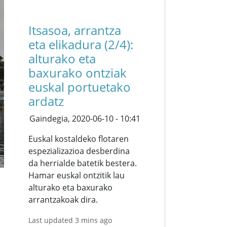
Itsasoa, arrantza
eta elikadura (2/4):
alturako eta
baxurako ontziak
euskal portuetako
ardatz
Gaindegia,
2020-06-10 - 10:41
Euskal kostaldeko flotaren
espezializazioa desberdina
da herrialde batetik bestera.
Hamar euskal ontzitik lau
alturako eta baxurako
arrantzakoak dira.
Last updated 3 mins ago