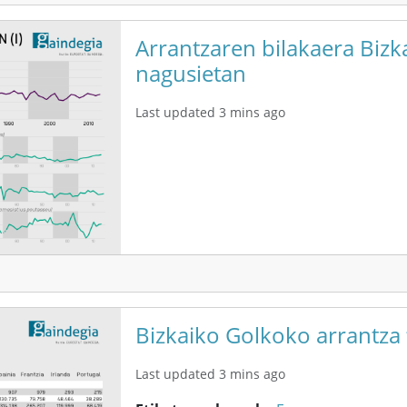
Arrantzaren bilakaera Bizk
nagusietan
Last updated 3 mins ago
Bizkaiko Golkoko arrantza 
Last updated 3 mins ago