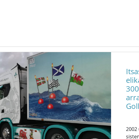
Its
eli
300
arr
Gol
2002 
siste