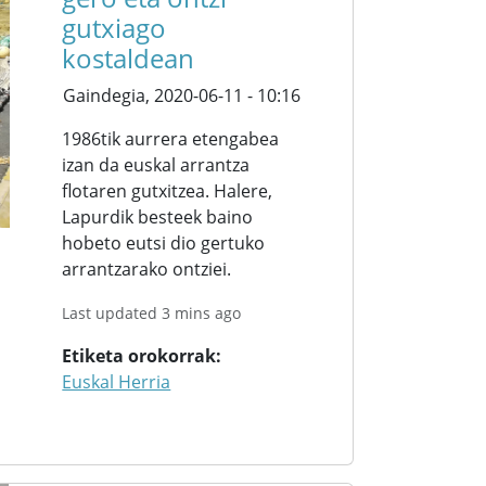
gutxiago
kostaldean
Gaindegia,
2020-06-11 - 10:16
1986tik aurrera etengabea
izan da euskal arrantza
flotaren gutxitzea. Halere,
Lapurdik besteek baino
hobeto eutsi dio gertuko
arrantzarako ontziei.
Last updated 3 mins ago
Etiketa orokorrak
Euskal Herria