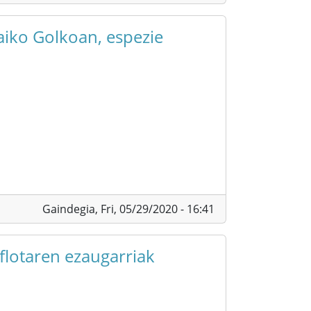
aiko Golkoan, espezie
Gaindegia,
Fri, 05/29/2020 - 16:41
flotaren ezaugarriak