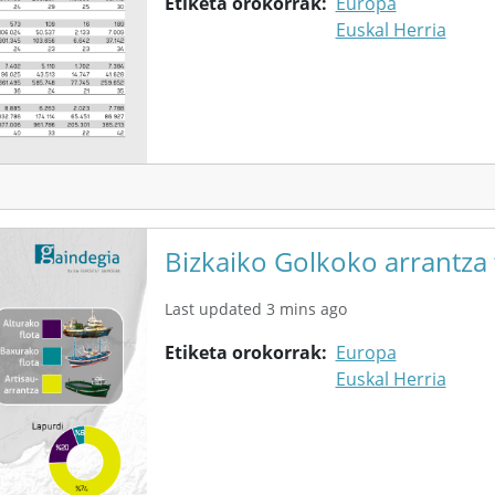
Etiketa orokorrak
Europa
Euskal Herria
Bizkaiko Golkoko arrantza
Last updated 3 mins ago
Etiketa orokorrak
Europa
Euskal Herria