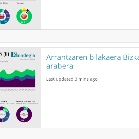
Arrantzaren bilakaera Bizk
arabera
Last updated 3 mins ago