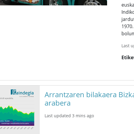
euska
Indik
jardu
1970
bolum
Last 
Etike
Arrantzaren bilakaera Bizk
arabera
Last updated 3 mins ago