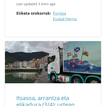
Last updated 3 mins ago
Etiketa orokorrak
Europa
Euskal Herria
Itsasoa, arrantza eta
elikadura (3/4): urtean