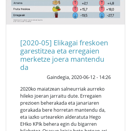
[2020-05] Elikagai freskoen
garestitzea eta erregaien
merketze joera mantendu
da
Gaindegia,
2020-06-12 - 14:26
2020ko maiatzean salneurriak aurreko
hileko joeran jarraitu dute. Erregaien
prezioen beherakada eta janariaren
gorakada bere horretan mantendu da,
eta iazko urtearekin alderatuta Hego
EHko KPIk behera egin du bigarren
hilabetez. Osasun krisia bete-betean ari