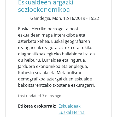
Eskualdeen argazki
sozioekonomikoa
Gaindegia,
Mon, 12/16/2019 - 15:22
Euskal Herriko berrogeita bost
eskualdeen mapa interaktiboa eta
azterketa xehea. Euskal geografiaren
ezaugarriak ezagutarazteko eta tokiko
diagnostikoak egiteko baliabidea izatea
du helburu. Lurraldea eta ingurua,
Jarduera ekonomikoa eta enplegua,
Kohesio soziala eta Metabolismo
demografikoa aztergai duen eskualde
bakoitzarentzako txostena eskuragarri.
Last updated 3 mins ago
Etiketa orokorrak
Eskualdeak
Euskal Herria