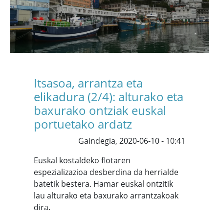
Itsasoa, arrantza eta
elikadura (2/4): alturako eta
baxurako ontziak euskal
portuetako ardatz
Gaindegia,
2020-06-10 - 10:41
Euskal kostaldeko flotaren
espezializazioa desberdina da herrialde
batetik bestera. Hamar euskal ontzitik
lau alturako eta baxurako arrantzakoak
dira.