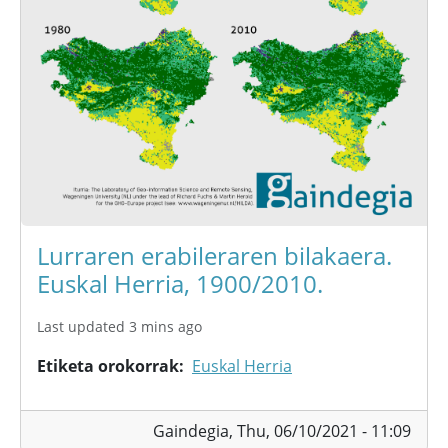
Lurraren erabileraren bilakaera.
Euskal Herria, 1900/2010.
Last updated 3 mins ago
Etiketa orokorrak
Euskal Herria
Gaindegia,
Thu, 06/10/2021 - 11:09