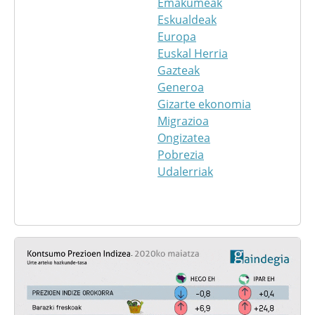
Emakumeak
Eskualdeak
Europa
Euskal Herria
Gazteak
Generoa
Gizarte ekonomia
Migrazioa
Ongizatea
Pobrezia
Udalerriak