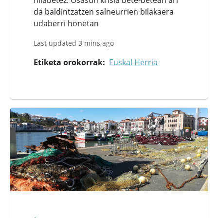
da baldintzatzen salneurrien bilakaera
udaberri honetan
Last updated 3 mins ago
Etiketa orokorrak
Euskal Herria