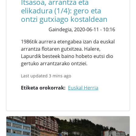
Itsasoa, arrantza eta
elikadura (1/4): gero eta
ontzi gutxiago kostaldean
Gaindegia,
2020-06-11 - 10:16
1986tik aurrera etengabea izan da euskal
arrantza flotaren gutxitzea. Halere,
Lapurdik besteek baino hobeto eutsi dio
gertuko arrantzarako ontziei.
Last updated 3 mins ago
Etiketa orokorrak
Euskal Herria