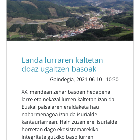
Landa lurraren kaltetan
doaz ugaltzen basoak
Gaindegia,
2021-06-10 - 10:30
XX. mendean zehar basoen hedapena
larre eta nekazal lurren kaltetan izan da.
Euskal paisaiaren eraldaketa hau
nabarmenagoa izan da isurialde
kantauriarrean. Hain zuzen ere, isurialde
horretan dago ekosistemarekiko
integritate gutxiko baso lurren