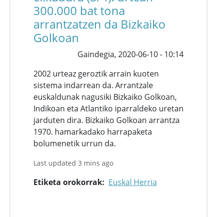
300.000 bat tona
arrantzatzen da Bizkaiko
Golkoan
Gaindegia,
2020-06-10 - 10:14
2002 urteaz geroztik arrain kuoten
sistema indarrean da. Arrantzale
euskaldunak nagusiki Bizkaiko Golkoan,
Indikoan eta Atlantiko iparraldeko uretan
jarduten dira. Bizkaiko Golkoan arrantza
1970. hamarkadako harrapaketa
bolumenetik urrun da.
Last updated 3 mins ago
Etiketa orokorrak
Euskal Herria