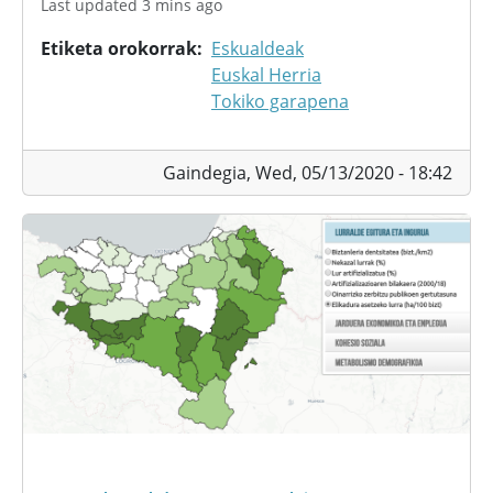
Last updated 3 mins ago
Etiketa orokorrak
Eskualdeak
Euskal Herria
Tokiko garapena
Gaindegia,
Wed, 05/13/2020 - 18:42