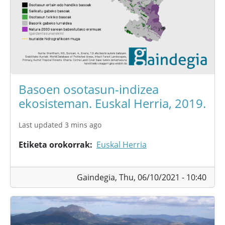
Basoen osotasun-indizea
ekosisteman. Euskal Herria, 2019.
Last updated 3 mins ago
Etiketa orokorrak
Euskal Herria
Gaindegia,
Thu, 06/10/2021 - 10:40