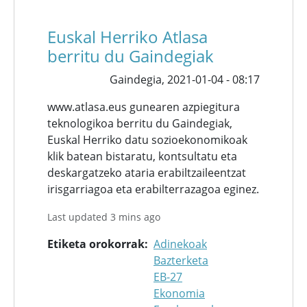
Euskal Herriko Atlasa
berritu du Gaindegiak
Gaindegia,
2021-01-04 - 08:17
www.atlasa.eus gunearen azpiegitura
teknologikoa berritu du Gaindegiak,
Euskal Herriko datu sozioekonomikoak
klik batean bistaratu, kontsultatu eta
deskargatzeko ataria erabiltzaileentzat
irisgarriagoa eta erabilterrazagoa eginez.
Last updated 3 mins ago
Etiketa orokorrak
Adinekoak
Bazterketa
EB-27
Ekonomia