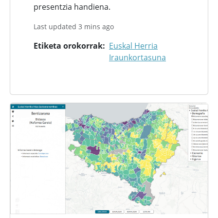
presentzia handiena.
Last updated 3 mins ago
Etiketa orokorrak
Euskal Herria
Iraunkortasuna