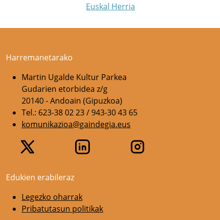
Euskal Herria
Harremanetarako
Martin Ugalde Kultur Parkea
Gudarien etorbidea z/g
20140 - Andoain (Gipuzkoa)
Tel.: 623-38 02 23 / 943-30 43 65
komunikazioa@gaindegia.eus
Edukien erabileraz
Legezko oharrak
Pribatutasun politikak