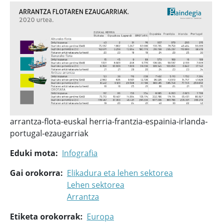
arrantza-flota-euskal herria-frantzia-espainia-irlanda-
portugal-ezaugarriak
Eduki mota
Infografia
Gai orokorra
Elikadura eta lehen sektorea
Lehen sektorea
Arrantza
Etiketa orokorrak
Europa