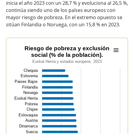
inicia el año 2023 con un 28,7 % y evoluciona al 26,5 %,
continúa siendo uno de los países europeos con
mayor riesgo de pobreza. En el extremo opuesto se
sitúan Finlandia o Noruega, con un 15,8 % en 2023.
Riesgo de pobreza y exclusión social (% de la población
Riesgo de pobreza y exclusión
social (% de la población).
Bar chart with 32 bars.
Euskal Herria y estados europeos. 2023
Euskal Herria y estados europeos. 2023
Chequia
View as data table, Riesgo de pobreza y exclusión soci
Eslovenia
The chart has 1 X axis displaying categories.
Paises Bajos
The chart has 1 Y axis displaying values. Data ranges f
Finlandia
Noruega
Euskal Herria
Polonia
Chipre
Eslovaquia
Austria
Dinamarca
Suecia