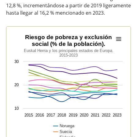
12,8 %, incrementándose a partir de 2019 ligeramente
hasta llegar al 16,2 % mencionado en 2023.
Riesgo de pobreza y exclusión social (% de la población
Riesgo de pobreza y exclusión
social (% de la población).
Line chart with 13 lines.
Euskal Herria y los principales estados de Europa.
Euskal Herria y los principales estados de Europa. 201
2015-2023
View as data table, Riesgo de pobreza y exclusión soci
30
The chart has 1 X axis displaying categories.
The chart has 1 Y axis displaying values. Data ranges f
20
10
2015
2016
2017
2018
2019
2020
2021
2022
2023
Noruega
Suecia