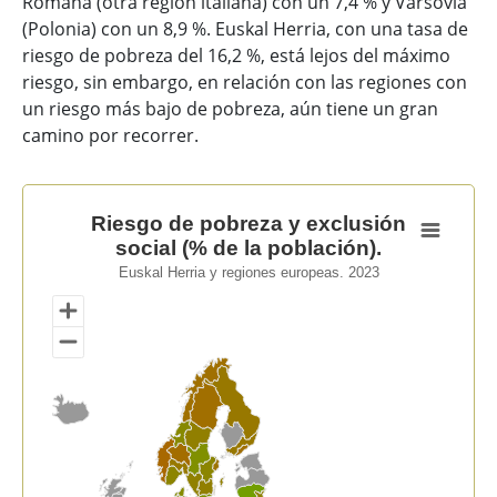
Romaña (otra región italiana) con un 7,4 % y Varsovia
(Polonia) con un 8,9 %. Euskal Herria, con una tasa de
riesgo de pobreza del 16,2 %, está lejos del máximo
riesgo, sin embargo, en relación con las regiones con
un riesgo más bajo de pobreza, aún tiene un gran
camino por recorrer.
Riesgo de pobreza y exclusión social (% de la población
Riesgo de pobreza y exclusión
social (% de la población).
Map of unspecified region with 1 data series.
Euskal Herria y regiones europeas. 2023
Euskal Herria y regiones europeas. 2023
View as data table, Riesgo de pobreza y exclusión soci