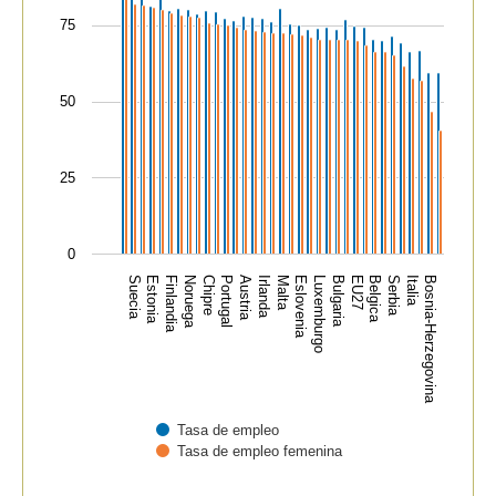
The chart has 1 Y axis displaying values. Data ranges f
75
50
25
0
Portugal
Bulgaria
Chipre
Luxemburgo
Bosnia-Herzegovina
Noruega
Eslovenia
Italia
Finlandia
Malta
Serbia
Estonia
Irlanda
Belgica
Suecia
Austria
EU27
Tasa de empleo
Tasa de empleo femenina
End of interactive chart.