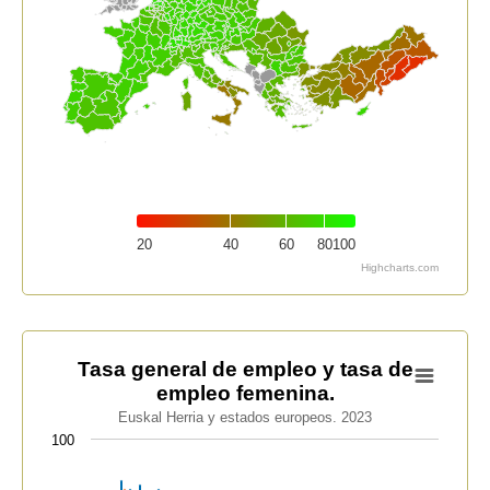
20
40
60
80
100
Highcharts.com
End of interactive chart.
Tasa general de empleo y tasa de empleo femenina.
Tasa general de empleo y tasa de
empleo femenina.
Bar chart with 2 data series.
Euskal Herria y estados europeos. 2023
Euskal Herria y estados europeos. 2023
100
View as data table, Tasa general de empleo y tasa d
The chart has 1 X axis displaying categories.