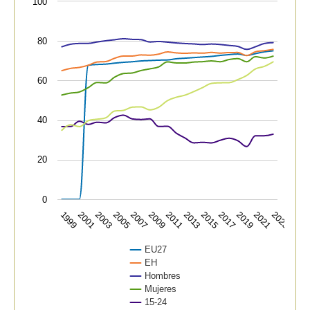
100
View as data table, Tasa general de empleo, según dif
The chart has 1 X axis displaying categories.
80
The chart has 1 Y axis displaying values. Data ranges f
60
40
20
0
2011
2023
2009
2021
2007
2019
2005
2017
2003
2015
2001
2013
1999
EU27
EH
Hombres
Mujeres
15-24