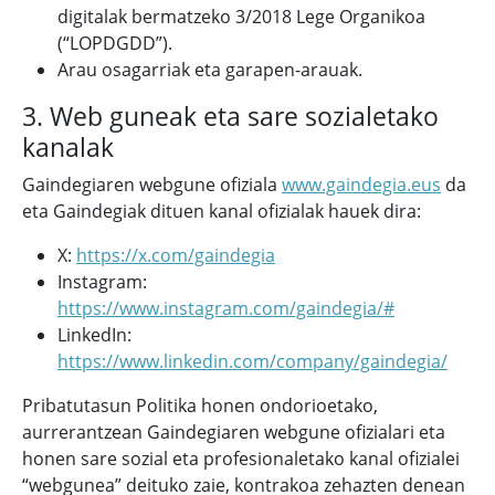
digitalak bermatzeko 3/2018 Lege Organikoa
(“LOPDGDD”).
Arau osagarriak eta garapen-arauak.
3. Web guneak eta sare sozialetako
kanalak
Gaindegiaren webgune ofiziala
www.gaindegia.eus
da
eta Gaindegiak dituen kanal ofizialak hauek dira:
X:
https://x.com/gaindegia
Instagram:
https://www.instagram.com/gaindegia/#
LinkedIn:
https://www.linkedin.com/company/gaindegia/
Pribatutasun Politika honen ondorioetako,
aurrerantzean Gaindegiaren webgune ofizialari eta
honen sare sozial eta profesionaletako kanal ofizialei
“webgunea” deituko zaie, kontrakoa zehazten denean