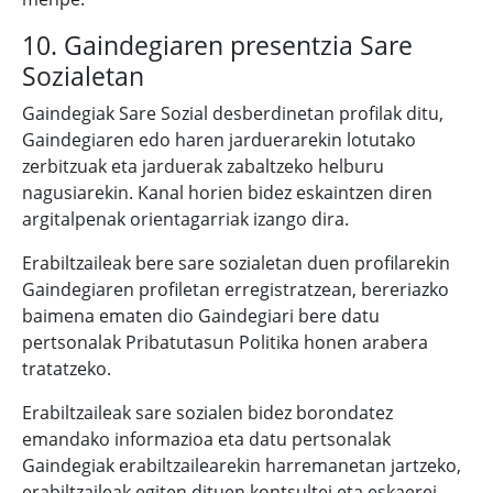
10. Gaindegiaren presentzia Sare
Sozialetan
Gaindegiak Sare Sozial desberdinetan profilak ditu,
Gaindegiaren edo haren jarduerarekin lotutako
zerbitzuak eta jarduerak zabaltzeko helburu
nagusiarekin. Kanal horien bidez eskaintzen diren
argitalpenak orientagarriak izango dira.
Erabiltzaileak bere sare sozialetan duen profilarekin
Gaindegiaren profiletan erregistratzean, bereriazko
baimena ematen dio Gaindegiari bere datu
pertsonalak Pribatutasun Politika honen arabera
tratatzeko.
Erabiltzaileak sare sozialen bidez borondatez
emandako informazioa eta datu pertsonalak
Gaindegiak erabiltzailearekin harremanetan jartzeko,
erabiltzaileak egiten dituen kontsultei eta eskaerei