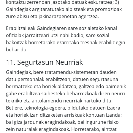
kontaktu zerrendan jasotako datuak eskuratzea; 3)
Gaindegiak argitaratutako albisteak eta promozioak
zure abisu eta jakinarazpenetan agertzea.
Erabiltzaileak Gaindegiaren sare sozialetako kanal
ofizialak jarraitzeari utzi nahi badio, sare sozial
bakoitzak horretarako ezarritako tresnak erabiliz egin
behar du.
11. Segurtasun Neurriak
Gaindegiak, bere tratamendu-sistemetan dauden
datu pertsonalak erabiltzean, datuen segurtasuna
bermatzeko eta horiek aldatzea, galtzea edo baimenik
gabe erabiltzea saihesteko beharrezkoak diren neurri
tekniko eta antolamendu neurriak hartuko ditu.
Betiere, teknologia-egoera, bildutako datuen izaera
eta horiek izan ditzaketen arriskuak kontuan izanda;
bai giza jardunak eragindakoak, bai ingurune fisiko
zein naturalak eragindakoak. Horretarako, aintzat