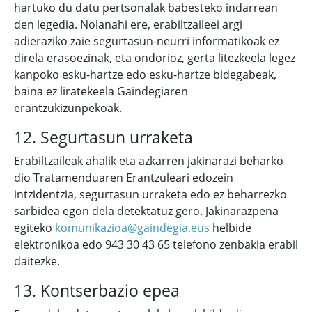
hartuko du datu pertsonalak babesteko indarrean
den legedia. Nolanahi ere, erabiltzaileei argi
adieraziko zaie segurtasun-neurri informatikoak ez
direla erasoezinak, eta ondorioz, gerta litezkeela legez
kanpoko esku-hartze edo esku-hartze bidegabeak,
baina ez liratekeela Gaindegiaren
erantzukizunpekoak.
12. Segurtasun urraketa
Erabiltzaileak ahalik eta azkarren jakinarazi beharko
dio Tratamenduaren Erantzuleari edozein
intzidentzia, segurtasun urraketa edo ez beharrezko
sarbidea egon dela detektatuz gero. Jakinarazpena
egiteko
komunikazioa@gaindegia.eus
helbide
elektronikoa edo 943 30 43 65 telefono zenbakia erabil
daitezke.
13. Kontserbazio epea