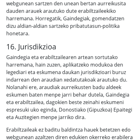
webgunean sartzen den unean bertan aurreikusita
dauden arauek arautuko dute erabiltzaileekiko
harremana. Horregatik, Gaindegiak, gomendatzen
dizu aldian-aldian sartzeko pribatutasun-politika
honetara.
16. Jurisdikzioa
Gaindegia eta erabiltzailearen artean sortutako
harremana, hain zuzen, aplikatzeko modukoa den
legediari eta eskumena daukan jurisdikzioari buruz
indarrean den araudian xedatutakoak arautuko du.
Nolanahi ere, araudiak aurreikusten badu aldeek
eskumen baten menpe jarri behar dutela, Gaindegia
eta erabiltzailea, dagokien beste zeinahi eskumeni
espresuki uko eginda, Donostiako (Gipuzkoa) Epaitegi
eta Auzitegien menpe jarriko dira.
Erabiltzaileak ez baditu baldintza hauek betetzen edo
webgunean azaltzen diren edukien okerreko erabilera