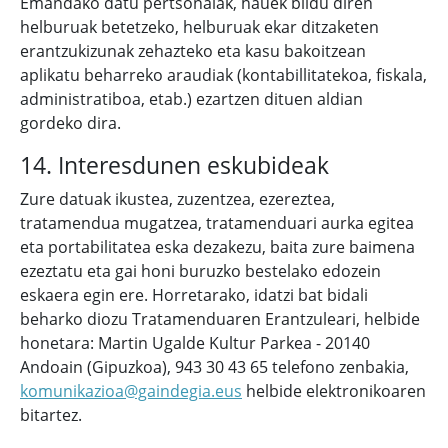
Emandako datu pertsonalak, hauek bildu diren
helburuak betetzeko, helburuak ekar ditzaketen
erantzukizunak zehazteko eta kasu bakoitzean
aplikatu beharreko araudiak (kontabillitatekoa, fiskala,
administratiboa, etab.) ezartzen dituen aldian
gordeko dira.
14. Interesdunen eskubideak
Zure datuak ikustea, zuzentzea, ezereztea,
tratamendua mugatzea, tratamenduari aurka egitea
eta portabilitatea eska dezakezu, baita zure baimena
ezeztatu eta gai honi buruzko bestelako edozein
eskaera egin ere. Horretarako, idatzi bat bidali
beharko diozu Tratamenduaren Erantzuleari, helbide
honetara: Martin Ugalde Kultur Parkea - 20140
Andoain (Gipuzkoa), 943 30 43 65 telefono zenbakia,
komunikazioa@gaindegia.eus
helbide elektronikoaren
bitartez.