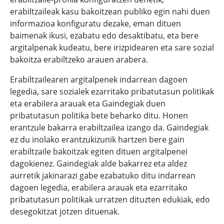
erabiltzaileak kasu bakoitzean publiko egin nahi duen
informazioa konfiguratu dezake, eman dituen
baimenak ikusi, ezabatu edo desaktibatu, eta bere
argitalpenak kudeatu, bere irizpidearen eta sare sozial
bakoitza erabiltzeko arauen arabera.
Erabiltzailearen argitalpenek indarrean dagoen
legedia, sare sozialek ezarritako pribatutasun politikak
eta erabilera arauak eta
Gaindegiak duen
pribatutasun politika bete beharko ditu. Honen
erantzule bakarra erabiltzailea izango da. Gaindegiak
ez du inolako erantzukizunik hartzen bere gain
erabiltzaile bakoitzak egiten dituen argitalpenei
dagokienez. Gaindegiak alde bakarrez eta aldez
aurretik jakinarazi gabe ezabatuko ditu indarrean
dagoen legedia, erabilera arauak eta ezarritako
pribatutasun politikak urratzen dituzten edukiak, edo
desegokitzat jotzen dituenak.