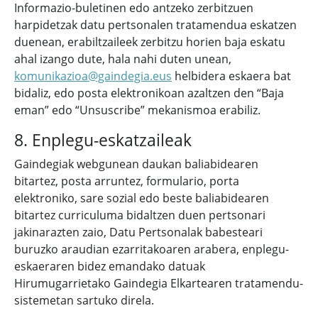
Informazio-buletinen edo antzeko zerbitzuen
harpidetzak datu pertsonalen tratamendua eskatzen
duenean, erabiltzaileek zerbitzu horien baja eskatu
ahal izango dute, hala nahi duten unean,
komunikazioa@gaindegia.eus
helbidera eskaera bat
bidaliz, edo posta elektronikoan azaltzen den “Baja
eman” edo “Unsuscribe” mekanismoa erabiliz.
8. Enplegu-eskatzaileak
Gaindegiak webgunean daukan baliabidearen
bitartez, posta arruntez, formulario, porta
elektroniko, sare sozial edo beste baliabidearen
bitartez curriculuma bidaltzen duen pertsonari
jakinarazten zaio, Datu Pertsonalak babesteari
buruzko araudian ezarritakoaren arabera, enplegu-
eskaeraren bidez emandako datuak
Hirumugarrietako Gaindegia Elkartearen tratamendu-
sistemetan sartuko direla.