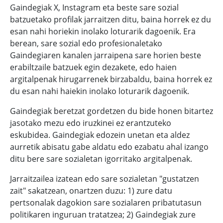
Gaindegiak X, Instagram eta beste sare sozial
batzuetako profilak jarraitzen ditu, baina horrek ez du
esan nahi horiekin inolako loturarik dagoenik. Era
berean, sare sozial edo profesionaletako
Gaindegiaren kanalen jarraipena sare horien beste
erabiltzaile batzuek egin dezakete, edo haien
argitalpenak hirugarrenek birzabaldu, baina horrek ez
du esan nahi haiekin inolako loturarik dagoenik.
Gaindegiak beretzat gordetzen du bide honen bitartez
jasotako mezu edo iruzkinei ez erantzuteko
eskubidea. Gaindegiak edozein unetan eta aldez
aurretik abisatu gabe aldatu edo ezabatu ahal izango
ditu bere sare sozialetan igorritako argitalpenak.
Jarraitzailea izatean edo sare sozialetan "gustatzen
zait" sakatzean, onartzen duzu: 1) zure datu
pertsonalak dagokion sare sozialaren pribatutasun
politikaren inguruan tratatzea; 2) Gaindegiak zure