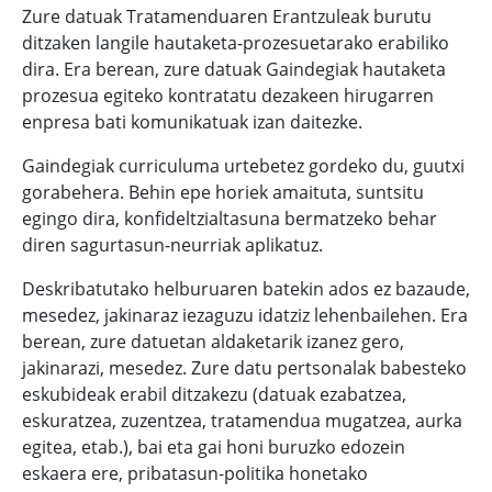
Zure datuak Tratamenduaren Erantzuleak burutu
ditzaken langile hautaketa-prozesuetarako erabiliko
dira. Era berean, zure datuak Gaindegiak hautaketa
prozesua egiteko kontratatu dezakeen hirugarren
enpresa bati komunikatuak izan daitezke.
Gaindegiak curriculuma urtebetez gordeko du, guutxi
gorabehera. Behin epe horiek amaituta, suntsitu
egingo dira, konfideltzialtasuna bermatzeko behar
diren sagurtasun-neurriak aplikatuz.
Deskribatutako helburuaren batekin ados ez bazaude,
mesedez, jakinaraz iezaguzu idatziz lehenbailehen. Era
berean, zure datuetan aldaketarik izanez gero,
jakinarazi, mesedez. Zure datu pertsonalak babesteko
eskubideak erabil ditzakezu (datuak ezabatzea,
eskuratzea, zuzentzea, tratamendua mugatzea, aurka
egitea, etab.), bai eta gai honi buruzko edozein
eskaera ere, pribatasun-politika honetako