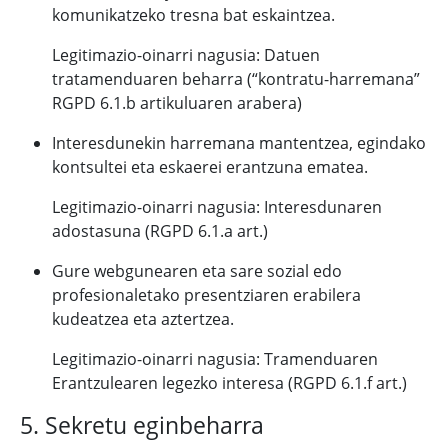
komunikatzeko tresna bat eskaintzea.
Legitimazio-oinarri nagusia: Datuen
tratamenduaren beharra (“kontratu-harremana”
RGPD 6.1.b artikuluaren arabera)
Interesdunekin harremana mantentzea, egindako
kontsultei eta eskaerei erantzuna ematea.
Legitimazio-oinarri nagusia: Interesdunaren
adostasuna (RGPD 6.1.a art.)
Gure webgunearen eta sare sozial edo
profesionaletako presentziaren erabilera
kudeatzea eta aztertzea.
Legitimazio-oinarri nagusia: Tramenduaren
Erantzulearen legezko interesa (RGPD 6.1.f art.)
5. Sekretu eginbeharra