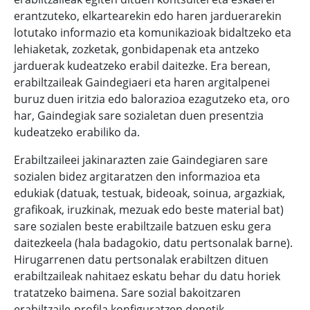
erantzuteko, elkartearekin edo haren jarduerarekin
lotutako informazio eta komunikazioak bidaltzeko eta
lehiaketak, zozketak, gonbidapenak eta antzeko
jarduerak kudeatzeko erabil daitezke. Era berean,
erabiltzaileak Gaindegiaeri eta haren argitalpenei
buruz duen iritzia edo balorazioa ezagutzeko eta, oro
har, Gaindegiak sare sozialetan duen presentzia
kudeatzeko erabiliko da.
Erabiltzaileei jakinarazten zaie Gaindegiaren sare
sozialen bidez argitaratzen den informazioa eta
edukiak (datuak, testuak, bideoak, soinua, argazkiak,
grafikoak, iruzkinak, mezuak edo beste material bat)
sare sozialen beste erabiltzaile batzuen esku gera
daitezkeela (hala badagokio, datu pertsonalak barne).
Hirugarrenen datu pertsonalak erabiltzen dituen
erabiltzaileak nahitaez eskatu behar du datu horiek
tratatzeko baimena. Sare sozial bakoitzaren
erabiltzaile-profila konfiguratzen denetik,