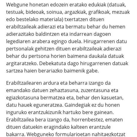
Webgune honetan edozein eratako edukiak (datuak,
testuak, bideoak, soinua, argazkiak, grafikoak, mezuak
edo bestelako materiala) txertatzen dituen
erabiltzaileak adierazi eta bermatu behar du hemen
adierazitako baldintzen eta indarrean dagoen
legediaren arabera egingo duela. Hirugarrenen datu
pertsonalak gehitzen dituen erabiltzaileak adierazi
behar du pertsona horien baimena daukala datuak
argitaratzeko. Debekatuta dago hirugarrenen datuak
sartzea haien berariazko baimenik gabe.
Erabiltzailearen ardura eta beharra izango da
emandako datuen zehaztasuna, zuzentasuna eta
egiazkotasuna bermatzea eta, behar den kasuetan,
datu hauek eguneratzea. Gaindegiak ez du honen
inguruko erantzukizunik hartuko bere gainean.
Erabiltzailea bera izango da, horrenbestez, ematen
dituen datuekin eragindako kalteen erantzule
bakarra. Webguneko formularioetan nahitaezkotzat