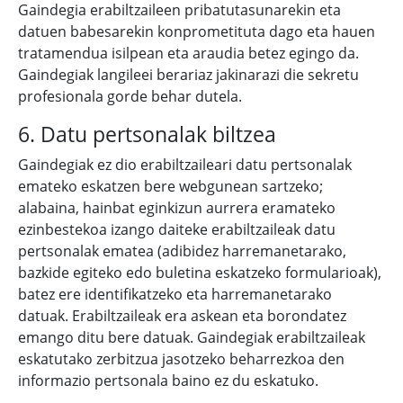
Gaindegia erabiltzaileen pribatutasunarekin eta
datuen babesarekin konprometituta dago eta hauen
tratamendua isilpean eta araudia betez egingo da.
Gaindegiak langileei berariaz jakinarazi die sekretu
profesionala gorde behar dutela.
6. Datu pertsonalak biltzea
Gaindegiak ez dio erabiltzaileari datu pertsonalak
emateko eskatzen bere webgunean sartzeko;
alabaina, hainbat eginkizun aurrera eramateko
ezinbestekoa izango daiteke erabiltzaileak datu
pertsonalak ematea (adibidez harremanetarako,
bazkide egiteko edo buletina eskatzeko formularioak),
batez ere identifikatzeko eta harremanetarako
datuak. Erabiltzaileak era askean eta borondatez
emango ditu bere datuak. Gaindegiak erabiltzaileak
eskatutako zerbitzua jasotzeko beharrezkoa den
informazio pertsonala baino ez du eskatuko.