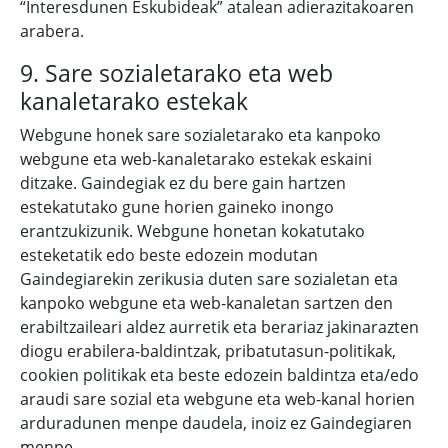
“Interesdunen Eskubideak” atalean adierazitakoaren
arabera.
9. Sare sozialetarako eta web
kanaletarako estekak
Webgune honek sare sozialetarako eta kanpoko
webgune eta web-kanaletarako estekak eskaini
ditzake. Gaindegiak ez du bere gain hartzen
estekatutako gune horien gaineko inongo
erantzukizunik. Webgune honetan kokatutako
esteketatik edo beste edozein modutan
Gaindegiarekin zerikusia duten sare sozialetan eta
kanpoko webgune eta web-kanaletan sartzen den
erabiltzaileari aldez aurretik eta berariaz jakinarazten
diogu erabilera-baldintzak, pribatutasun-politikak,
cookien politikak eta beste edozein baldintza eta/edo
araudi sare sozial eta webgune eta web-kanal horien
arduradunen menpe daudela, inoiz ez Gaindegiaren
menpe.