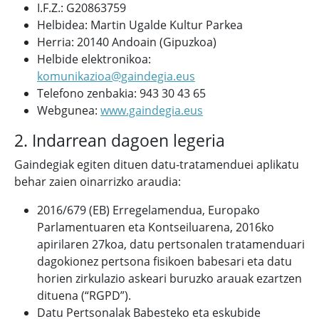
I.F.Z.: G20863759
Helbidea: Martin Ugalde Kultur Parkea
Herria: 20140 Andoain (Gipuzkoa)
Helbide elektronikoa:
komunikazioa@gaindegia.eus
Telefono zenbakia: 943 30 43 65
Webgunea:
www.gaindegia.eus
2. Indarrean dagoen legeria
Gaindegiak egiten dituen datu-tratamenduei aplikatu
behar zaien oinarrizko araudia:
2016/679 (EB) Erregelamendua, Europako
Parlamentuaren eta Kontseiluarena, 2016ko
apirilaren 27koa, datu pertsonalen tratamenduari
dagokionez pertsona fisikoen babesari eta datu
horien zirkulazio askeari buruzko arauak ezartzen
dituena (“RGPD”).
Datu Pertsonalak Babesteko eta eskubide