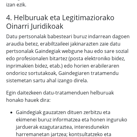
izan ezik.
4. Helburuak eta Legitimaziorako
Oinarri Juridikoak
Datu pertsonalak babesteari buruz indarrean dagoen
araudia betez, erabiltzaileei jakinarazten zaie datu
pertsonalak Gaindegiak webgune hau edo sare sozial
edo profesionalen bitartez (posta elektroniko bidez,
inprimakien bidez, etab.) edo horien erabileraren
ondorioz sortutakoak, Gaindegiaren tratamendu
sistemetan sartu ahal izango direla.
Egin daitezkeen datu-tratamenduen helburuak
honako hauek dira:
Gaindegiak gauzatzen dituen zerbitzu eta
ekimenei buruz informatzea eta honen inguruko
jarduerak ezagutaraztea, interesdunekin
harremanetan jartzea; kontsultatzeko eta