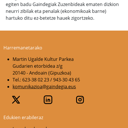
egiten badu Gaindegiak Zuzenbideak ematen dizkion
neurri zibilak eta penalak (ekonomikoak barne)
hartuko ditu ez-betetze hauek zigortzeko.
Harremanetarako
Martin Ugalde Kultur Parkea
Gudarien etorbidea z/g
20140 - Andoain (Gipuzkoa)
Tel.: 623-38 02 23 / 943-30 43 65
komunikazioa@gaindegia.eus
Edukien erabileraz