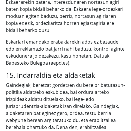
Eskaerarekin batera, interesdunaren nortasun agiri
baten kopia bidali beharko da. Eskaera lege-ordezkari
moduan egiten baduzu, berriz, nortasun agiriaren
kopia ez ezik, ordezkaritza horren egiaztagiria ere
bidali beharko duzu.
Eskariari emandako erabakiarekin ados ez bazaude
edo erreklamazio bat jarri nahi baduzu, kontrol aginte
eskudunera jo dezakezu, kasu honetan, Datuak
Babesteko Bulegoa (aepd.es).
15. Indarraldia eta aldaketak
Gaindegiak, beretzat gordetzen du bere pribatutasun-
politika aldatzeko eskubidea, bai ordura arteko
irizpideak aldatu dituelako, bai lege- edo
jurisprudentzia-aldaketak izan direlako. Gaindegiak,
aldaketaren bat eginez gero, ordea, testu berria
webgune berean argitaratuko du, eta erabiltzailea
berehala ohartuko da. Dena den, erabiltzailea