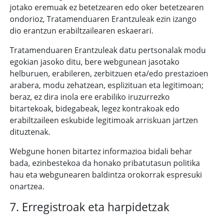
jotako eremuak ez betetzearen edo oker betetzearen
ondorioz, Tratamenduaren Erantzuleak ezin izango
dio erantzun erabiltzailearen eskaerari.
Tratamenduaren Erantzuleak datu pertsonalak modu
egokian jasoko ditu, bere webgunean jasotako
helburuen, erabileren, zerbitzuen eta/edo prestazioen
arabera, modu zehatzean, esplizituan eta legitimoan;
beraz, ez dira inola ere erabiliko iruzurrezko
bitartekoak, bidegabeak, legez kontrakoak edo
erabiltzaileen eskubide legitimoak arriskuan jartzen
dituztenak.
Webgune honen bitartez informazioa bidali behar
bada, ezinbestekoa da honako pribatutasun politika
hau eta webgunearen baldintza orokorrak espresuki
onartzea.
7. Erregistroak eta harpidetzak