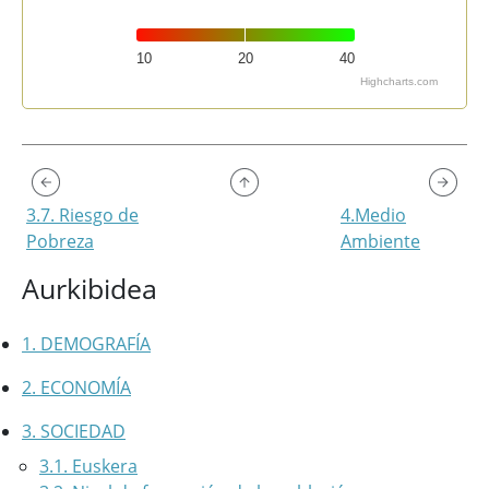
10
20
40
Highcharts.com
End of interactive chart.
3.7. Riesgo de
4.Medio
Pobreza
Ambiente
Aurkibidea
1. DEMOGRAFÍA
2. ECONOMÍA
3. SOCIEDAD
3.1. Euskera