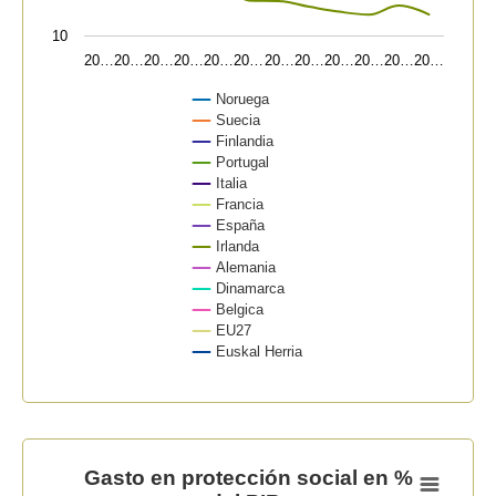
10
20…
20…
20…
20…
20…
20…
20…
20…
20…
20…
20…
20…
Noruega
Suecia
Finlandia
Portugal
Italia
Francia
España
Irlanda
Alemania
Dinamarca
Belgica
EU27
Euskal Herria
End of interactive chart.
Gasto en protección social en % del PIB.
Gasto en protección social en %