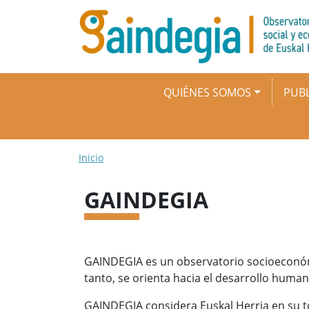
Pasar al contenido principal
Navegación principal
QUIÉNES SOMOS
PUBL
Ruta de navegación
Inicio
GAINDEGIA
GAINDEGIA es un observatorio socioeconómico
tanto, se orienta hacia el desarrollo huma
GAINDEGIA considera Euskal Herria en su tot