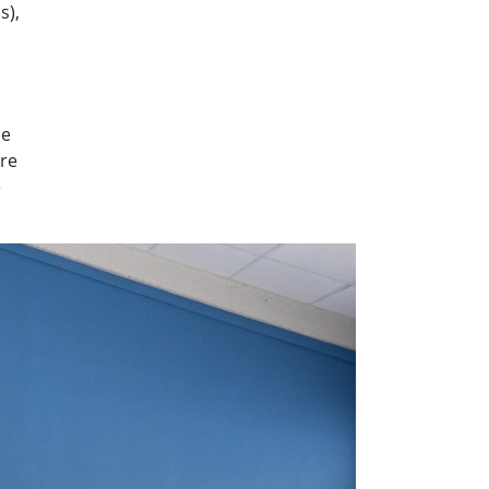
s),
de
pre
e