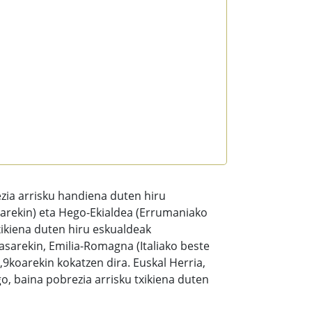
zia arrisku handiena duten hiru
oarekin) eta Hego-Ekialdea (Errumaniako
txikiena duten hiru eskualdeak
sarekin, Emilia-Romagna (Italiako beste
9koarekin kokatzen dira. Euskal Herria,
o, baina pobrezia arrisku txikiena duten