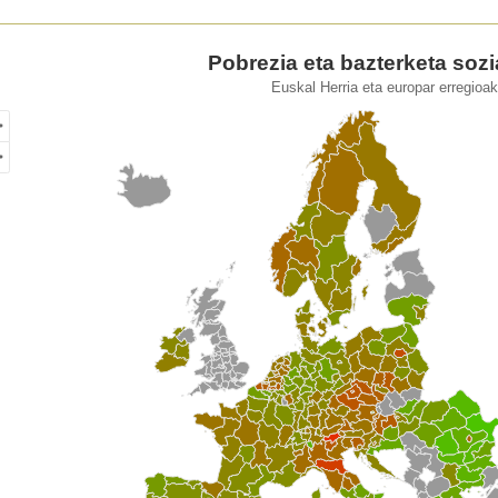
ezia eta bazterketa sozial arriskua
Pobrezia eta bazterketa sozi
Euskal Herria eta europar erregioa
of unspecified region with 1 data series.
kal Herria eta europar erregioak. 2023
ew as data table, Pobrezia eta bazterketa sozial arriskua