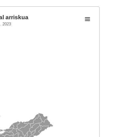
al arriskua
k. 2023