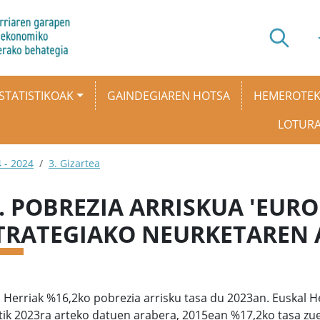
STATISTIKOAK
GAINDEGIAREN HOTSA
HEMEROTE
LOTUR
 - 2024
3. Gizartea
7. POBREZIA ARRISKUA 'EURO
TRATEGIAKO NEURKETAREN
 Herriak %16,2ko pobrezia arrisku tasa du 2023an. Euskal H
ik 2023ra arteko datuen arabera, 2015ean %17,2ko tasa zue