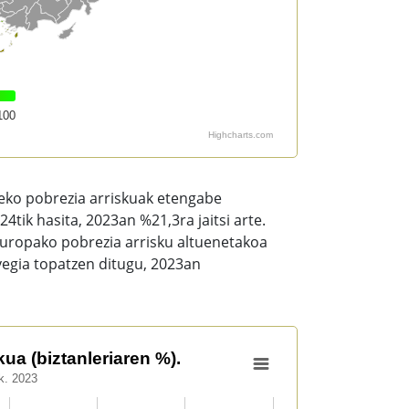
100
Highcharts.com
eko pobrezia arriskuak etengabe
tik hasita, 2023an %21,3ra jaitsi arte.
 Europako pobrezia arrisku altuenetakoa
vegia topatzen ditugu, 2023an
kua (biztanleriaren %).
k. 2023