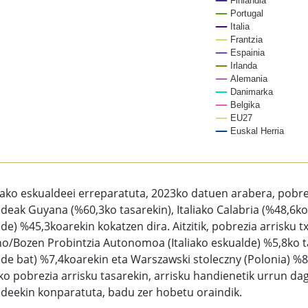
Finlandia
Portugal
Italia
Frantzia
Espainia
Irlanda
Alemania
Danimarka
Belgika
EU27
Euskal Herria
of interactive chart.
ako eskualdeei erreparatuta, 2023ko datuen arabera, pobre
deak Guyana (%60,3ko tasarekin), Italiako Calabria (%48,6k
de) %45,3koarekin kokatzen dira. Aitzitik, pobrezia arrisku 
o/Bozen Probintzia Autonomoa (Italiako eskualde) %5,8ko ta
de bat) %7,4koarekin eta Warszawski stoleczny (Polonia) %8,
o pobrezia arrisku tasarekin, arrisku handienetik urrun dag
deekin konparatuta, badu zer hobetu oraindik.