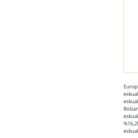
End 
Europ
eskual
eskual
Bolzan
eskual
%16,2k
eskual