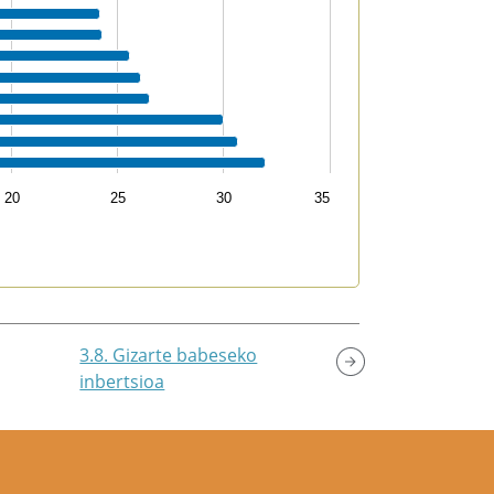
20
25
30
35
3.8. Gizarte babeseko
inbertsioa