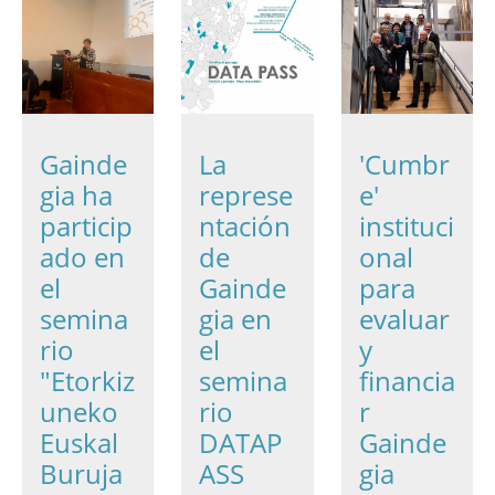
Gainde
La
'Cumbr
gia ha
represe
e'
particip
ntación
instituci
ado en
de
onal
el
Gainde
para
semina
gia en
evaluar
rio
el
y
"Etorkiz
semina
financia
uneko
rio
r
Euskal
DATAP
Gainde
Buruja
ASS
gia