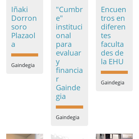
Iñaki
"Cumbr
Encuen
Dorron
e"
tros en
soro
instituci
diferen
Plazaol
onal
tes
a
para
faculta
evaluar
des de
y
la EHU
Gaindegia
financia
r
Gaindegia
Gainde
gia
Gaindegia