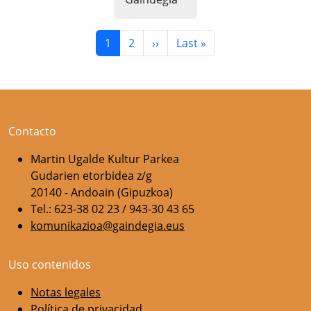
Paginación
Página actual
Página
Siguiente página
Última página
1
2
››
Last »
Contacto
Martin Ugalde Kultur Parkea
Gudarien etorbidea z/g
20140 - Andoain (Gipuzkoa)
Tel.: 623-38 02 23 / 943-30 43 65
komunikazioa@gaindegia.eus
Uso contenidos
Notas legales
Política de privacidad