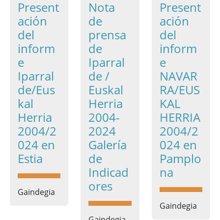
Present
Nota
Present
ación
de
ación
del
prensa
del
inform
de
inform
e
Iparral
e
Iparral
de /
NAVAR
de/Eus
Euskal
RA/EUS
kal
Herria
KAL
Herria
2004-
HERRIA
2004/2
2024
2004/2
024 en
Galería
024 en
Estia
de
Pamplo
Indicad
na
ores
Gaindegia
Gaindegia
Gaindegia