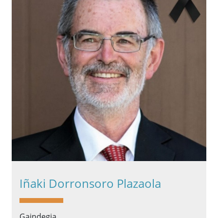
Iñaki Dorronsoro Plazaola
Gaindegia