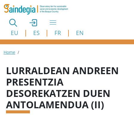
Skip to main content
EU
ES
FR
EN
Breadcrumb
Home
LURRALDEAN ANDREEN
PRESENTZIA
DESOREKATZEN DUEN
ANTOLAMENDUA (II)