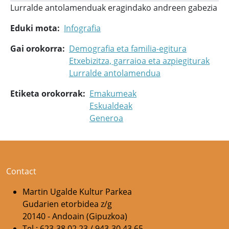
Lurralde antolamenduak eragindako andreen gabezia
Eduki mota
Infografia
Gai orokorra
Demografia eta familia-egitura
Etxebizitza, garraioa eta azpiegiturak
Lurralde antolamendua
Etiketa orokorrak
Emakumeak
Eskualdeak
Generoa
Contact
Martin Ugalde Kultur Parkea
Gudarien etorbidea z/g
20140 - Andoain (Gipuzkoa)
Tel.: 623-38 02 23 / 943-30 43 65