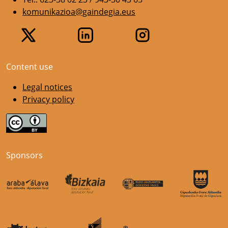
komunikazioa@gaindegia.eus
Content use
Legal notices
Privacy policy
Sponsors