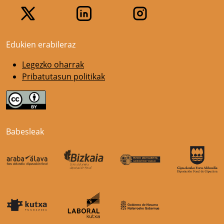
Edukien erabileraz
Legezko oharrak
Pribatutasun politikak
Babesleak