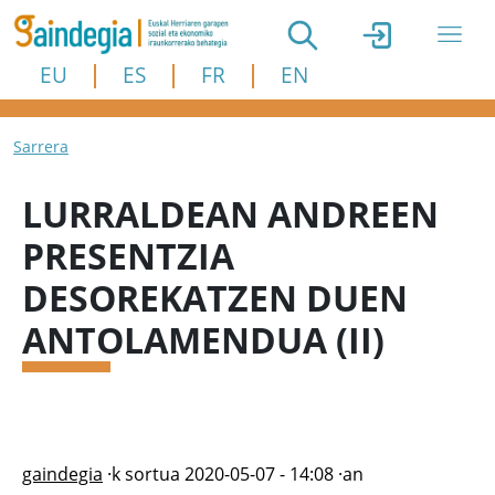
Skip to main content
EU
ES
FR
EN
Breadcrumb
Sarrera
LURRALDEAN ANDREEN
PRESENTZIA
DESOREKATZEN DUEN
ANTOLAMENDUA (II)
gaindegia
·k sortua
2020-05-07 - 14:08
·an