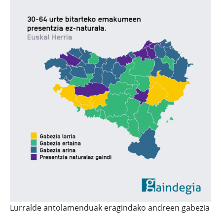
Lurralde antolamenduak eragindako andreen gabezia