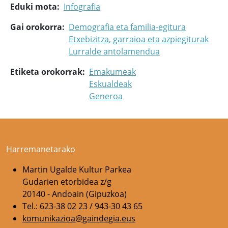
Eduki mota
Infografia
Gai orokorra
Demografia eta familia-egitura
Etxebizitza, garraioa eta azpiegiturak
Lurralde antolamendua
Etiketa orokorrak
Emakumeak
Eskualdeak
Generoa
Harremanetarako
Martin Ugalde Kultur Parkea
Gudarien etorbidea z/g
20140 - Andoain (Gipuzkoa)
Tel.: 623-38 02 23 / 943-30 43 65
komunikazioa@gaindegia.eus