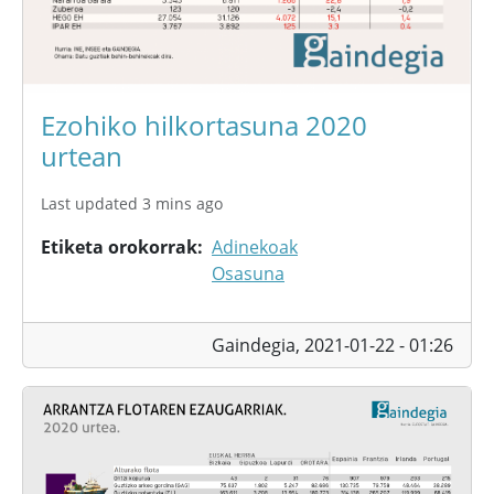
Ezohiko hilkortasuna 2020
urtean
Last updated 3 mins ago
Etiketa orokorrak
Adinekoak
Osasuna
Gaindegia,
2021-01-22 - 01:26