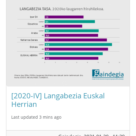
[2020-IV] Langabezia Euskal
Herrian
Last updated 3 mins ago