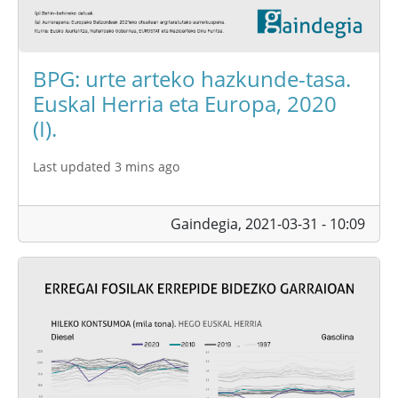
BPG: urte arteko hazkunde-tasa.
Euskal Herria eta Europa, 2020
(I).
Last updated 3 mins ago
Gaindegia,
2021-03-31 - 10:09