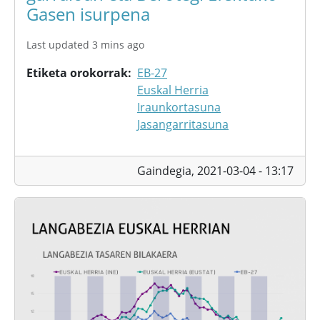
Gasen isurpena
Last updated 3 mins ago
Etiketa orokorrak
EB-27
Euskal Herria
Iraunkortasuna
Jasangarritasuna
Gaindegia,
2021-03-04 - 13:17