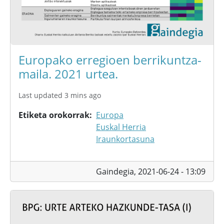
Europako erregioen berrikuntza-
maila. 2021 urtea.
Last updated 3 mins ago
Etiketa orokorrak
Europa
Euskal Herria
Iraunkortasuna
Gaindegia,
2021-06-24 - 13:09