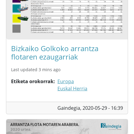
Bizkaiko Golkoko arrantza
flotaren ezaugarriak
Last updated 3 mins ago
Etiketa orokorrak
Europa
Euskal Herria
Gaindegia,
2020-05-29 - 16:39