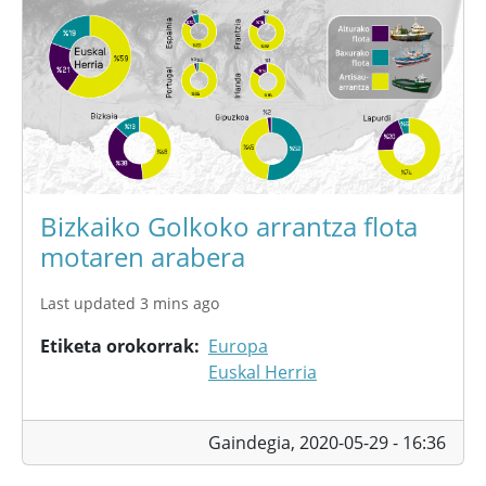
Bizkaiko Golkoko arrantza flota
motaren arabera
Last updated 3 mins ago
Etiketa orokorrak
Europa
Euskal Herria
Gaindegia,
2020-05-29 - 16:36