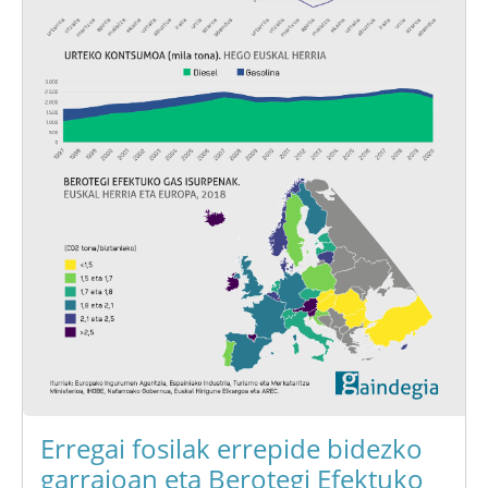
Erregai fosilak errepide bidezko
garraioan eta Berotegi Efektuko