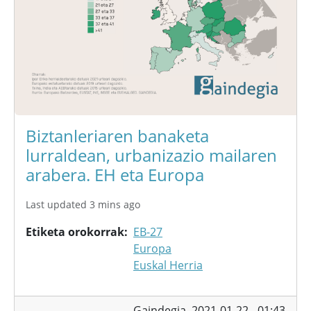
Biztanleriaren banaketa
lurraldean, urbanizazio mailaren
arabera. EH eta Europa
Last updated 3 mins ago
Etiketa orokorrak
EB-27
Europa
Euskal Herria
Gaindegia,
2021-01-22 - 01:43