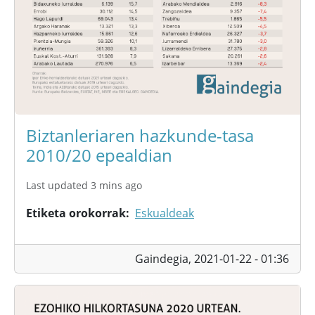
Biztanleriaren hazkunde-tasa
2010/20 epealdian
Last updated 3 mins ago
Etiketa orokorrak
Eskualdeak
Gaindegia,
2021-01-22 - 01:36