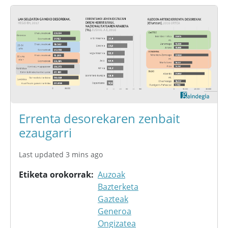
Errenta desorekaren zenbait
ezaugarri
Last updated 3 mins ago
Etiketa orokorrak
Auzoak
Bazterketa
Gazteak
Generoa
Ongizatea