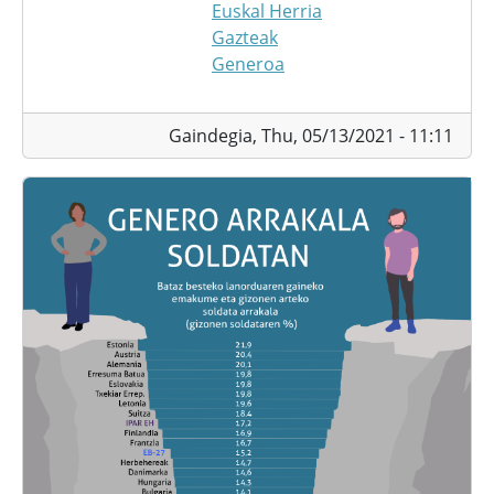
Euskal Herria
Gazteak
Generoa
Gaindegia,
Thu, 05/13/2021 - 11:11