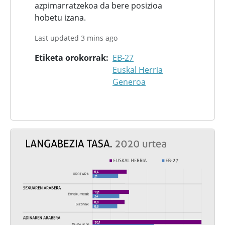
azpimarratzekoa da bere posizioa
hobetu izana.
Last updated 3 mins ago
Etiketa orokorrak
EB-27
Euskal Herria
Generoa