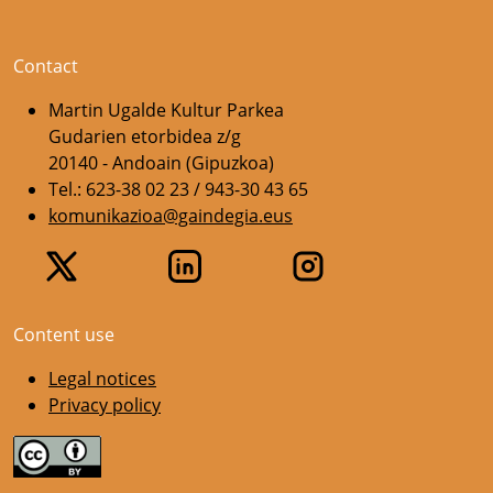
Contact
Martin Ugalde Kultur Parkea
Gudarien etorbidea z/g
20140 - Andoain (Gipuzkoa)
Tel.: 623-38 02 23 / 943-30 43 65
komunikazioa@gaindegia.eus
Content use
Legal notices
Privacy policy