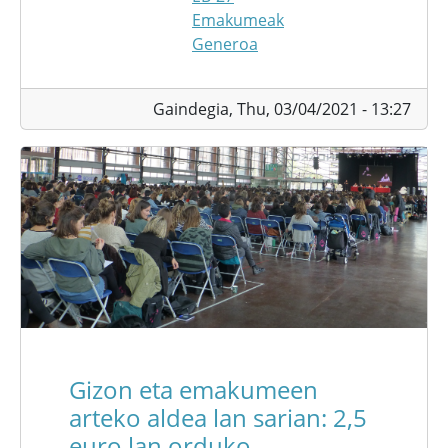
Emakumeak
Generoa
Gaindegia,
Thu, 03/04/2021 - 13:27
Gizon eta emakumeen
arteko aldea lan sarian: 2,5
euro lan orduko