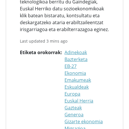
teknologikoa berritu du Gaindegiak,
Euskal Herriko datu sozioekonomikoak
klik batean bistaratu, kontsultatu eta
deskargatzeko ataria erabiltzaileentzat
irisgarriagoa eta erabilterrazagoa eginez.
Last updated 3 mins ago
Etiketa orokorrak
Adinekoak
Bazterketa
EB-27
Ekonomia
Emakumeak
Eskualdeak
Europa
Euskal Herria
Gazteak
Generoa
Gizarte ekonomia
Migrazioa