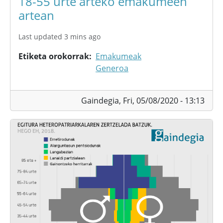
18-55 urte arteko emakumeen
artean
Last updated 3 mins ago
Etiketa orokorrak
Emakumeak
Generoa
Gaindegia,
Fri, 05/08/2020 - 13:13