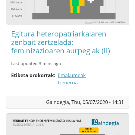
Egitura heteropatriarkalaren
zenbait zertzelada:
feminizazioaren aurpegiak (II)
Last updated 3 mins ago
Etiketa orokorrak
Emakumeak
Generoa
Gaindegia,
Thu, 05/07/2020 - 14:31