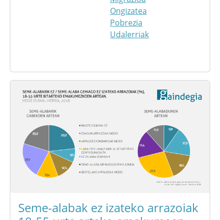
Ongizatea
Pobrezia
Udalerriak
Seme-alabak ez izateko arrazoiak