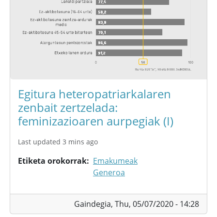
Egitura heteropatriarkalaren
zenbait zertzelada:
feminizazioaren aurpegiak (I)
Last updated 3 mins ago
Etiketa orokorrak
Emakumeak
Generoa
Gaindegia,
Thu, 05/07/2020 - 14:28