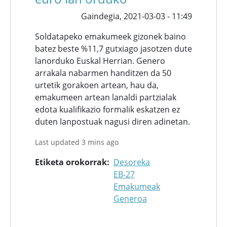
Gaindegia,
2021-03-03 - 11:49
Soldatapeko emakumeek gizonek baino
batez beste %11,7 gutxiago jasotzen dute
lanorduko Euskal Herrian. Genero
arrakala nabarmen handitzen da 50
urtetik gorakoen artean, hau da,
emakumeen artean lanaldi partzialak
edota kualifikazio formalik eskatzen ez
duten lanpostuak nagusi diren adinetan.
Last updated 3 mins ago
Etiketa orokorrak
Desoreka
EB-27
Emakumeak
Generoa