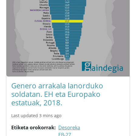
Genero arrakala lanorduko
soldatan. EH eta Europako
estatuak, 2018.
Last updated 3 mins ago
Etiketa orokorrak
Desoreka
EB-27