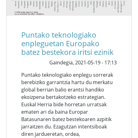
Puntako teknologiako
enpleguetan Europako
batez bestekora iritsi ezinik
Gaindegia,
2021-05-19 - 17:13
Puntako teknologiako enplegu sorrerak
berebiziko garrantzia hartu du merkatu
global berrian balio erantsi handiko
ekoizpena bertakotzeko estrategian.
Euskal Herria bide horretan urratsak
ematen ari da baina Europar
Batasunaren batez bestekoaren azpitik
jarraitzen du. Ezagutzan intentsiboak
diren jardueretan, ordea,