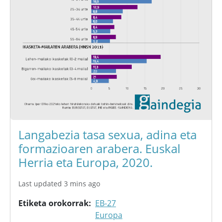
Langabezia tasa sexua, adina eta
formazioaren arabera. Euskal
Herria eta Europa, 2020.
Last updated 3 mins ago
Etiketa orokorrak
EB-27
Europa