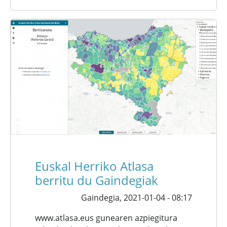
Euskal Herriko Atlasa
berritu du Gaindegiak
Gaindegia,
2021-01-04 - 08:17
www.atlasa.eus gunearen azpiegitura