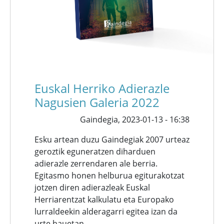
Euskal Herriko Adierazle
Nagusien Galeria 2022
Gaindegia,
2023-01-13 - 16:38
Esku artean duzu Gaindegiak 2007 urteaz
geroztik eguneratzen diharduen
adierazle zerrendaren ale berria.
Egitasmo honen helburua egiturakotzat
jotzen diren adierazleak Euskal
Herriarentzat kalkulatu eta Europako
lurraldeekin alderagarri egitea izan da
urte hauetan.