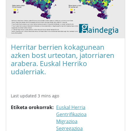
Herritar berrien kokagunean
azken bost urteotan, jatorriaren
arabera. Euskal Herriko
udalerriak.
Last updated 3 mins ago
Etiketa orokorrak
Euskal Herria
Gentrifikazioa
Migrazioa
Segregazioa