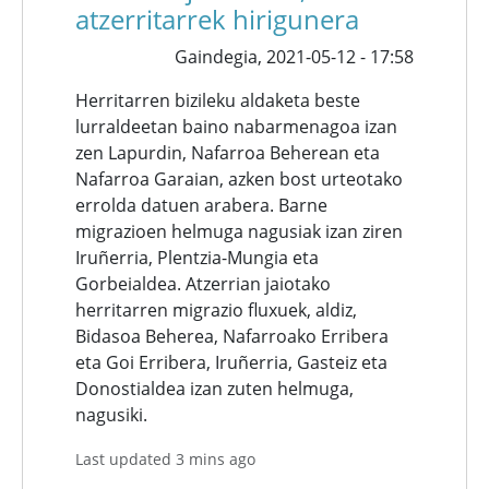
atzerritarrek hirigunera
Gaindegia,
2021-05-12 - 17:58
Herritarren bizileku aldaketa beste
lurraldeetan baino nabarmenagoa izan
zen Lapurdin, Nafarroa Beherean eta
Nafarroa Garaian, azken bost urteotako
errolda datuen arabera. Barne
migrazioen helmuga nagusiak izan ziren
Iruñerria, Plentzia-Mungia eta
Gorbeialdea. Atzerrian jaiotako
herritarren migrazio fluxuek, aldiz,
Bidasoa Beherea, Nafarroako Erribera
eta Goi Erribera, Iruñerria, Gasteiz eta
Donostialdea izan zuten helmuga,
nagusiki.
Last updated 3 mins ago