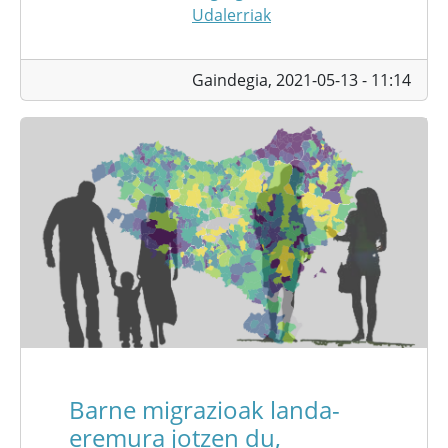
Udalerriak
Gaindegia,
2021-05-13 - 11:14
Barne migrazioak landa-
eremura jotzen du,