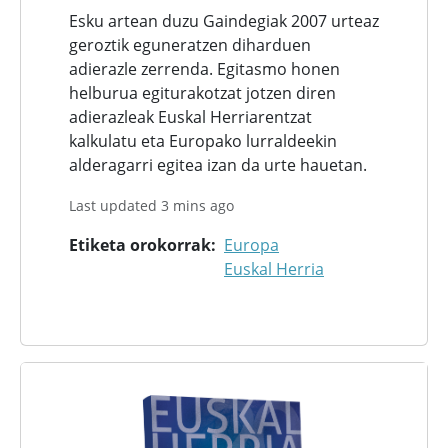
Esku artean duzu Gaindegiak 2007 urteaz
geroztik eguneratzen diharduen
adierazle zerrenda. Egitasmo honen
helburua egiturakotzat jotzen diren
adierazleak Euskal Herriarentzat
kalkulatu eta Europako lurraldeekin
alderagarri egitea izan da urte hauetan.
Last updated 3 mins ago
Etiketa orokorrak
Europa
Euskal Herria