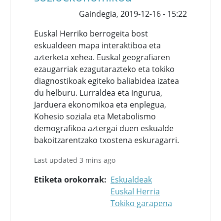
Gaindegia,
2019-12-16 - 15:22
Euskal Herriko berrogeita bost
eskualdeen mapa interaktiboa eta
azterketa xehea. Euskal geografiaren
ezaugarriak ezagutarazteko eta tokiko
diagnostikoak egiteko baliabidea izatea
du helburu. Lurraldea eta ingurua,
Jarduera ekonomikoa eta enplegua,
Kohesio soziala eta Metabolismo
demografikoa aztergai duen eskualde
bakoitzarentzako txostena eskuragarri.
Last updated 3 mins ago
Etiketa orokorrak
Eskualdeak
Euskal Herria
Tokiko garapena