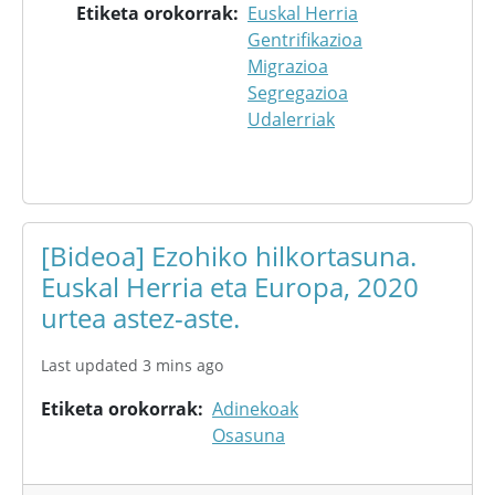
Etiketa orokorrak
Euskal Herria
Gentrifikazioa
Migrazioa
Segregazioa
Udalerriak
[Bideoa] Ezohiko hilkortasuna.
Euskal Herria eta Europa, 2020
urtea astez-aste.
Last updated 3 mins ago
Etiketa orokorrak
Adinekoak
Osasuna