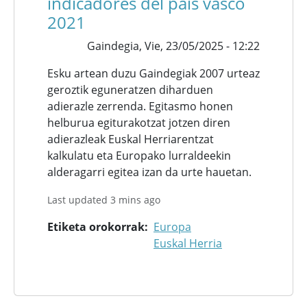
indicadores del país vasco
2021
Gaindegia,
Vie, 23/05/2025 - 12:22
Esku artean duzu Gaindegiak 2007 urteaz
geroztik eguneratzen diharduen
adierazle zerrenda. Egitasmo honen
helburua egiturakotzat jotzen diren
adierazleak Euskal Herriarentzat
kalkulatu eta Europako lurraldeekin
alderagarri egitea izan da urte hauetan.
Last updated 3 mins ago
Etiketa orokorrak
Europa
Euskal Herria