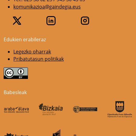
komunikazioa@gaindegia.eus
Edukien erabileraz
Legezko oharrak
Pribatutasun politikak
Babesleak