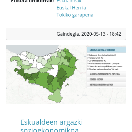
Etiketa orokorrak
Eskualdeak
Euskal Herria
Tokiko garapena
Gaindegia,
2020-05-13 - 18:42
Eskualdeen argazki
sozioekonomikoa