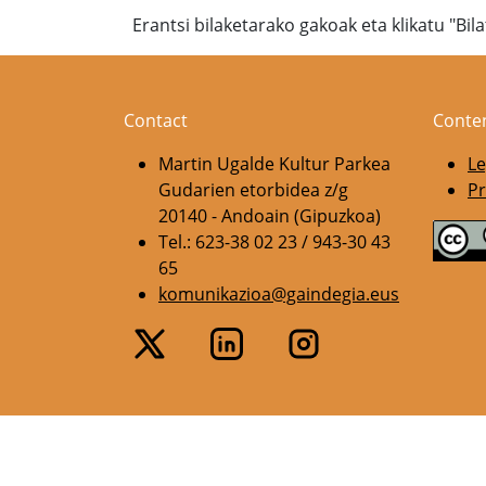
Erantsi bilaketarako gakoak eta klikatu "Bil
Contact
Conte
Martin Ugalde Kultur Parkea
Le
Gudarien etorbidea z/g
Pr
20140 - Andoain (Gipuzkoa)
Tel.: 623-38 02 23 / 943-30 43
65
komunikazioa@gaindegia.eus