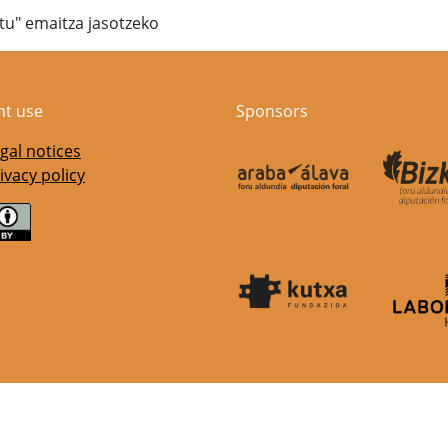
atu" emaitza jasotzeko
nt use
Sponsors
gal notices
ivacy policy