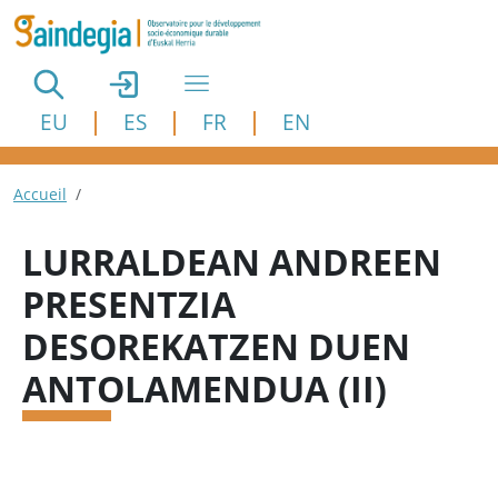
Aller au contenu principal
EU
ES
FR
EN
Fil d'Ariane
Accueil
LURRALDEAN ANDREEN
PRESENTZIA
DESOREKATZEN DUEN
ANTOLAMENDUA (II)