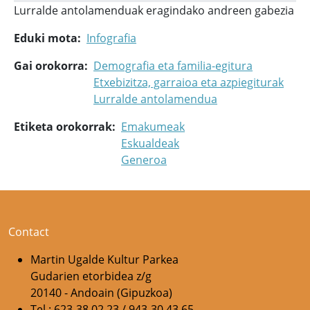
Lurralde antolamenduak eragindako andreen gabezia
Eduki mota
Infografia
Gai orokorra
Demografia eta familia-egitura
Etxebizitza, garraioa eta azpiegiturak
Lurralde antolamendua
Etiketa orokorrak
Emakumeak
Eskualdeak
Generoa
Contact
Martin Ugalde Kultur Parkea
Gudarien etorbidea z/g
20140 - Andoain (Gipuzkoa)
Tel.: 623-38 02 23 / 943-30 43 65