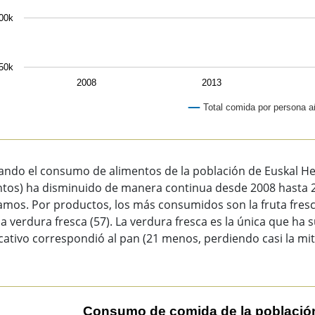
00k
50k
2008
2013
Total comida por persona a
of interactive chart.
ando el consumo de alimentos de la población de Euskal Her
ntos) ha disminuido de manera continua desde 2008 hasta 
amos. Por productos, los más consumidos son la fruta fresca
 la verdura fresca (57). La verdura fresca es la única que h
icativo correspondió al pan (21 menos, perdiendo casi la mita
sumo de comida de la población de Euskal Herria
Consumo de comida de la población