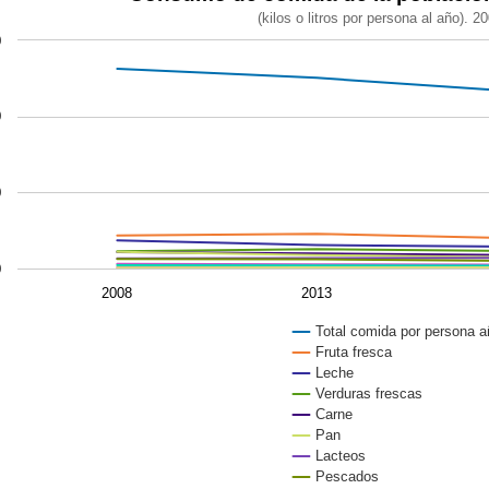
(kilos o litros por persona al año). 2
 chart with 12 lines.
0
os o litros por persona al año). 2008-2023
chart has 1 X axis displaying categories.
 chart has 1 Y axis displaying values. Data ranges from 3.
0
0
0
2008
2013
Total comida por persona a
Fruta fresca
Leche
Verduras frescas
Carne
Pan
Lacteos
Pescados