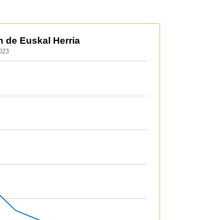
 de Euskal Herria
2023
79969.07552551 to 2012068.16140321.