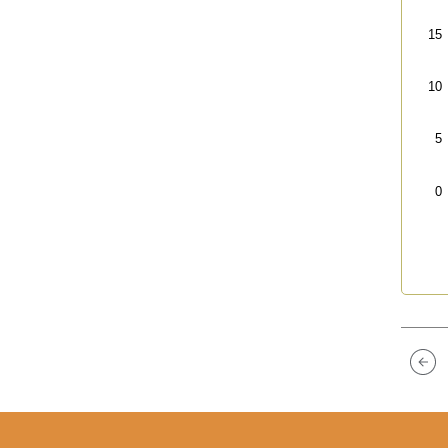
15
10
5
0
End 