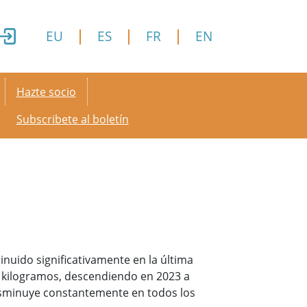
EU
ES
FR
EN
Secondary menu
Hazte socio
Subscribete al boletín
nuido significativamente en la última
8 kilogramos, descendiendo en 2023 a
isminuye constantemente en todos los