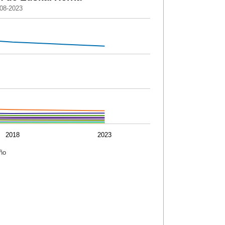
008-2023
05434933226318 to 656.747298729671.
2018
2023
ño