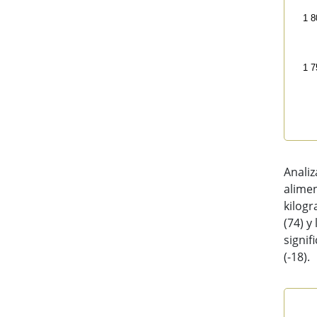
1 8
1 7
End 
Analiz
alime
kilogr
(74) y
signif
(-18).
Con