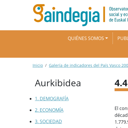
Pasar al contenido principal
Navegación principal
QUIÉNES SOMOS
PUBL
Ruta de navegación
Inicio
Galería de indicadores del País Vasco 200
Aurkibidea
4.
1. DEMOGRAFÍA
El con
2. ECONOMÍA
décad
3. SOCIEDAD
1.779