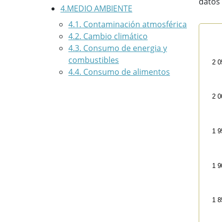
datos 
4.MEDIO AMBIENTE
4.1. Contaminación atmosférica
4.2. Cambio climático
Con
4.3. Consumo de energia y
Line
combustibles
2 0
(mil
4.4. Consumo de alimentos
The 
The
2 0
1 9
1 9
1 8