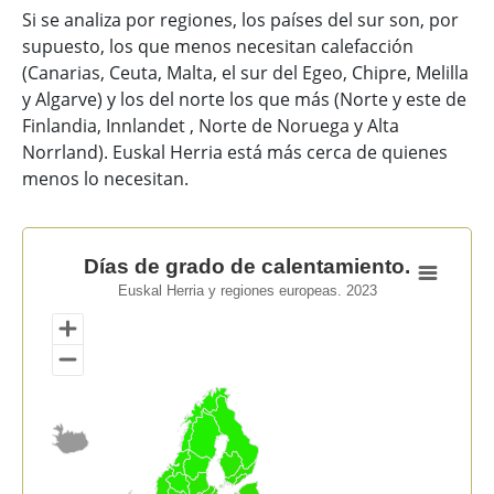
Si se analiza por regiones, los países del sur son, por
supuesto, los que menos necesitan calefacción
(Canarias, Ceuta, Malta, el sur del Egeo, Chipre, Melilla
y Algarve) y los del norte los que más (Norte y este de
Finlandia, Innlandet , Norte de Noruega y Alta
Norrland). Euskal Herria está más cerca de quienes
menos lo necesitan.
Días de grado de calentamiento.
Días de grado de calentamiento.
Euskal Herria y regiones europeas. 2023
Map of unspecified region with 1 data series.
Euskal Herria y regiones europeas. 2023
View as data table, Días de grado de calentamiento.