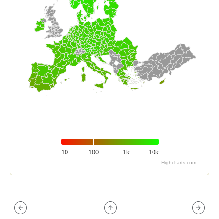
10
100
1k
10k
Highcharts.com
End of interactive chart.