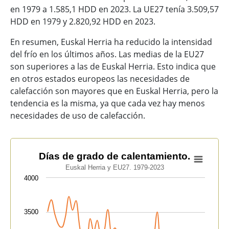
en 1979 a 1.585,1 HDD en 2023. La UE27 tenía 3.509,57
HDD en 1979 y 2.820,92 HDD en 2023.
En resumen, Euskal Herria ha reducido la intensidad
del frío en los últimos años. Las medias de la EU27
son superiores a las de Euskal Herria. Esto indica que
en otros estados europeos las necesidades de
calefacción son mayores que en Euskal Herria, pero la
tendencia es la misma, ya que cada vez hay menos
necesidades de uso de calefacción.
Días de grado de calentamiento.
Días de grado de calentamiento.
Euskal Herria y EU27. 1979-2023
Line chart with 2 lines.
4000
Euskal Herria y EU27. 1979-2023
View as data table, Días de grado de calentamiento.
The chart has 1 X axis displaying categories.
3500
The chart has 1 Y axis displaying values. Data ranges 