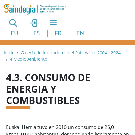
Pasar al contenido principal
EU
ES
FR
EN
Ruta de navegación
Inicio
Galería de indicadores del País Vasco 2004 - 2024
4.Medio Ambiente
4.3. CONSUMO DE
ENERGIA Y
COMBUSTIBLES
Euskal Herria tuvo en 2010 un consumo de 26,0
Ktep/10.000 habitantes, descendiendo ligeramente en