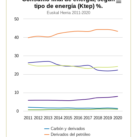
tipo de energía (Ktep) %.
Line chart with 6 lines.
Euskal Herria 2011-2020
Euskal Herria 2011-2020
50
View as data table, Consumo final de energía, según t
The chart has 1 X axis displaying categories.
40
The chart has 1 Y axis displaying values. Data range
30
20
10
0
2011
2012
2013
2014
2015
2016
2017
2018
2019
2020
Carbón y derivados
Derivados del petróleo