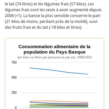
le lait (74 litres) et les légumes frais (57 kilos). Les
légumes frais sont les seuls à avoir augmenté depuis
2008 (+1). La baisse la plus sensible concerne le pain
(21 kilos de moins, perdant près de la moitié), suivi
des fruits frais et du lait (-18 kilos et litres).
Consommation alimentaire de la population du Pays 
Consommation alimentaire de la
population du Pays Basque
Line chart with 12 lines.
(en kilos ou litres par personne et par an). 2008-2023
(en kilos ou litres par personne et par an). 2008-2023
750
The chart has 1 X axis displaying categories.
The chart has 1 Y axis displaying values. Data range
500
250
0