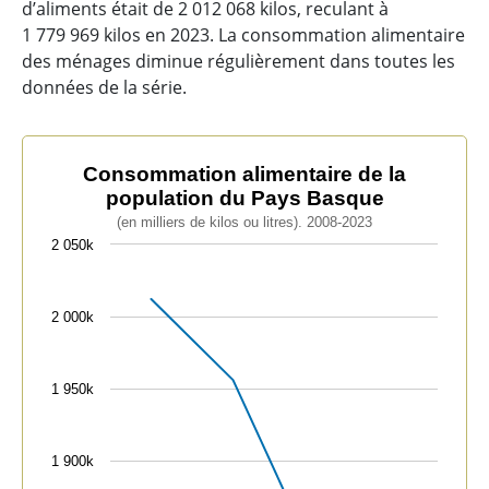
d’aliments était de 2 012 068 kilos, reculant à
1 779 969 kilos en 2023. La consommation alimentaire
des ménages diminue régulièrement dans toutes les
données de la série.
Consommation alimentaire de la population du Pays 
Consommation alimentaire de la
population du Pays Basque
Line chart with 4 data points.
(en milliers de kilos ou litres). 2008-2023
(en milliers de kilos ou litres). 2008-2023
2 050k
The chart has 1 X axis displaying categories.
The chart has 1 Y axis displaying values. Data range
2 000k
1 950k
1 900k