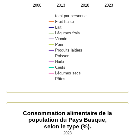
2008
2013
2018
2023
total par personne
Fruit fraise
Lait
Légumes frais
Viande
Pain
Produits laitiers
Poisson
Huile
Ceufs
Légumes secs
Pâtes
End of interactive chart.
Consommation alimentaire de la population du Pays Ba
Consommation alimentaire de la
population du Pays Basque,
Bar chart with 12 bars.
selon le type (%).
2023
2023